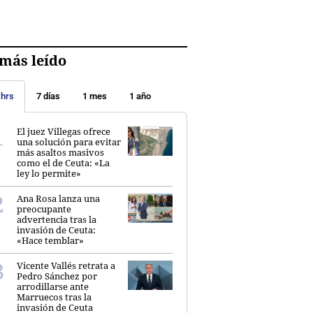
más leído
 hrs
7 días
1 mes
1 año
El juez Villegas ofrece
una solución para evitar
más asaltos masivos
como el de Ceuta: «La
ley lo permite»
Ana Rosa lanza una
preocupante
advertencia tras la
invasión de Ceuta:
«Hace temblar»
Vicente Vallés retrata a
Pedro Sánchez por
arrodillarse ante
Marruecos tras la
invasión de Ceuta