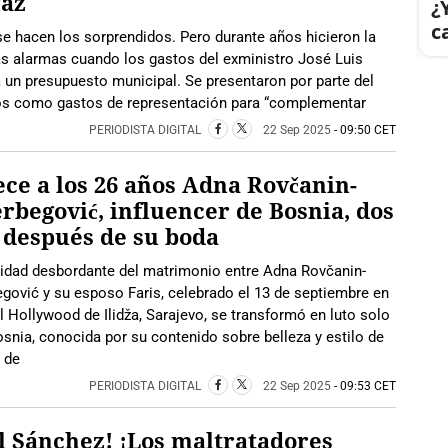
raz
¿
c
e hacen los sorprendidos. Pero durante años hicieron la
las alarmas cuando los gastos del exministro José Luis
 un presupuesto municipal. Se presentaron por parte del
ros como gastos de representación para “complementar
PERIODISTA DIGITAL
22 Sep 2025
- 09:50 CET
ece a los 26 años Adna Rovčanin-
begović, influencer de Bosnia, dos
 después de su boda
cidad desbordante del matrimonio entre Adna Rovčanin-
ović y su esposo Faris, celebrado el 13 de septiembre en
l Hollywood de Ilidža, Sarajevo, se transformó en luto solo
osnia, conocida por su contenido sobre belleza y estilo de
5 de
PERIODISTA DIGITAL
22 Sep 2025
- 09:53 CET
l Sánchez! ¡Los maltratadores