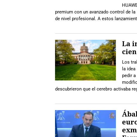
HUAWEI
premium con un avanzado control de la s
de nivel profesional. A estos lanzami
La i
cien
Los tra
la idea
pedir a
modifi
descubrieron que el cerebro activaba r
Ábal
euro
exmi