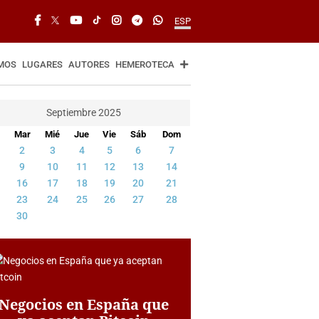
ESP
MOS
LUGARES
AUTORES
HEMEROTECA
Septiembre 2025
Mar
Mié
Jue
Vie
Sáb
Dom
2
3
4
5
6
7
9
10
11
12
13
14
16
17
18
19
20
21
23
24
25
26
27
28
30
Negocios en España que