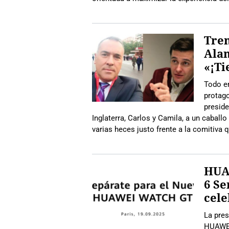
Tre
Alan
«¡Ti
Todo e
protago
presid
Inglaterra, Carlos y Camila, a un caball
varias heces justo frente a la comitiva q
HUA
6 Se
cele
La pres
HUAWEI