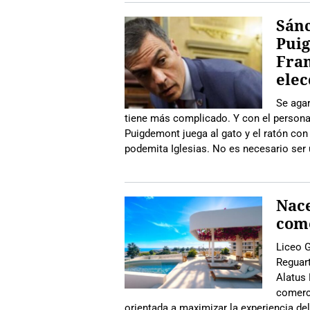
Sánc
Pui
Fran
elec
Se agar
tiene más complicado. Y con el persona
Puigdemont juega al gato y el ratón con e
podemita Iglesias. No es necesario ser 
Nace
come
Liceo G
Reguar
Alatus 
comerci
orientada a maximizar la experiencia del 