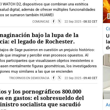
 WATCH D2, dispositivos que combinan una estética
alud digital, además de ofrecer múltiples funcionalidades
entos se sumaron también HUAWEI
COMUNICAE
22 Sep 2025
- 08:32 CET
C
maginación bajo la lupa de la
U
cia: el legado de Rochester.
l
d
bajos de Sage pusieron en cuestión un prejuicio histórico:
 de que imaginar y percibir eran procesos opuestos. Al
 los participantes que visualizasen objetos inexistentes o
casen mentalmente figuras geométricas, los investigadores
egiones muy similares a las que se encienden
TRICORNIOS EN DEMOCRACIA
22 Sep 2025
- 09:40 CET
os y los pornográficos 800.000
s en gastos: el sobresueldo del
nistro socialista que sacudió
Ad