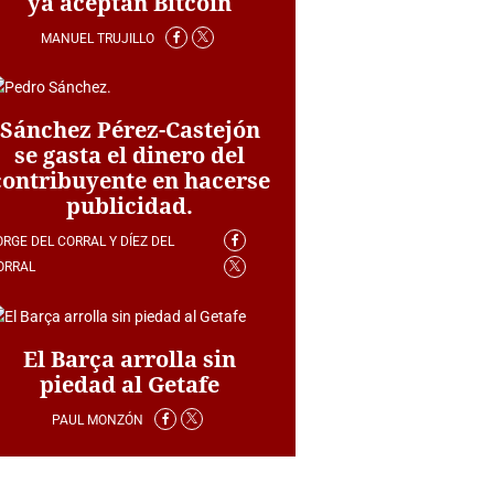
ya aceptan Bitcoin
MANUEL TRUJILLO
Sánchez Pérez-Castejón
se gasta el dinero del
contribuyente en hacerse
publicidad.
ORGE DEL CORRAL Y DÍEZ DEL
ORRAL
El Barça arrolla sin
piedad al Getafe
PAUL MONZÓN