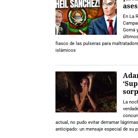
ases
En La R
Campan
Gomá y 
último
fiasco de las pulseras para maltratadore
islámicos
Adar
‘Sup
sor
La noch
verdad
concurs
actual, no pudo evitar derramar lágrima
anticipado: un mensaje especial de su p