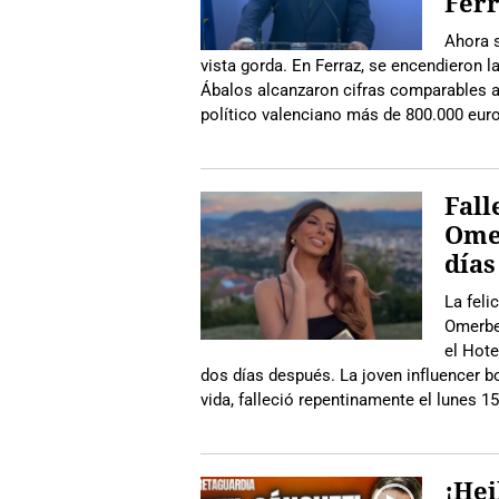
Fer
Ahora s
vista gorda. En Ferraz, se encendieron 
Ábalos alcanzaron cifras comparables a
político valenciano más de 800.000 eu
Fall
Omer
días
La feli
Omerbeg
el Hote
dos días después. La joven influencer b
vida, falleció repentinamente el lunes 1
¡Hei