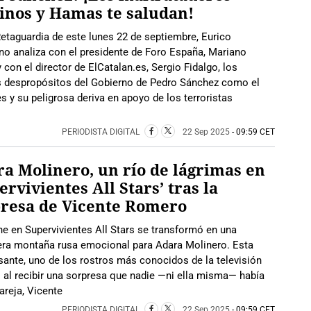
inos y Hamas te saludan!
etaguardia de este lunes 22 de septiembre, Eurico
o analiza con el presidente de Foro España, Mariano
con el director de ElCatalan.es, Sergio Fidalgo, los
s despropósitos del Gobierno de Pedro Sánchez como el
s y su peligrosa deriva en apoyo de los terroristas
PERIODISTA DIGITAL
22 Sep 2025
- 09:59 CET
a Molinero, un río de lágrimas en
ervivientes All Stars’ tras la
presa de Vicente Romero
e en Supervivientes All Stars se transformó en una
era montaña rusa emocional para Adara Molinero. Esta
ante, uno de los rostros más conocidos de la televisión
s al recibir una sorpresa que nadie —ni ella misma— había
areja, Vicente
PERIODISTA DIGITAL
22 Sep 2025
- 09:59 CET