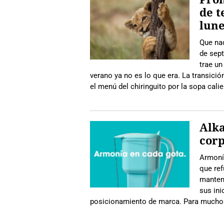
de t
lune
Que nad
de sept
trae un
verano ya no es lo que era. La transici
el menú del chiringuito por la sopa cali
Alka
corp
Armonía
que ref
manten
sus ini
posicionamiento de marca. Para muchos