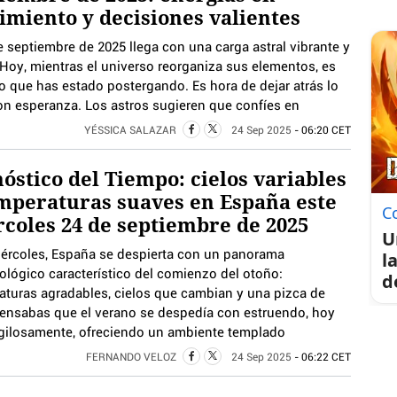
miento y decisiones valientes
e septiembre de 2025 llega con una carga astral vibrante y
Hoy, mientras el universo reorganiza sus elementos, es
 que has estado postergando. Es hora de dejar atrás lo
on esperanza. Los astros sugieren que confíes en
YÉSSICA SALAZAR
24 Sep 2025
- 06:20 CET
óstico del Tiempo: cielos variables
mperaturas suaves en España este
C
coles 24 de septiembre de 2025
U
iércoles, España se despierta con un panorama
l
ológico característico del comienzo del otoño:
d
aturas agradables, cielos que cambian y una pizca de
 pensabas que el verano se despedía con estruendo, hoy
sigilosamente, ofreciendo un ambiente templado
FERNANDO VELOZ
24 Sep 2025
- 06:22 CET