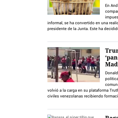
En And
compañ
impues
informal, se ha convertido en una rea
presidente de la Junta. Este ha decid
Trum
‘pan
Mad
Donald
políti
comuni
volvió a la carga en su plataforma Tru
civiles venezolanas recibiendo formació
Raga