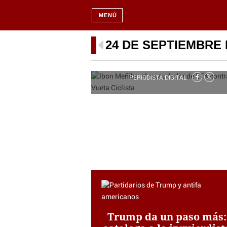
MENÚ
Sánchez donó 8,6 millones 
dinero público a la ONG de
24 DE SEPTIEMBRE 
exrecaudador de ETA que rev
La Vuelta a España
PERIODISTA DIGITAL
Trump da un paso más: