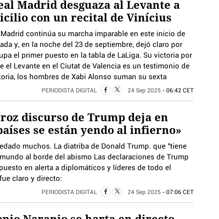
eal Madrid desguaza al Levante a
cilio con un recital de Vinícius
l Madrid continúa su marcha imparable en este inicio de
da y, en la noche del 23 de septiembre, dejó claro por
pa el primer puesto en la tabla de LaLiga. Su victoria por
e el Levante en el Ciutat de Valencia es un testimonio de
oria, los hombres de Xabi Alonso suman su sexta
PERIODISTA DIGITAL
24 Sep 2025
- 06:42 CET
eroz discurso de Trump deja en
países se están yendo al infierno»
quedado muchos. La diatriba de Donald Trump. que "tiene
n mundo al borde del abismo Las declaraciones de Trump
uesto en alerta a diplomáticos y líderes de todo el
ue claro y directo:
PERIODISTA DIGITAL
24 Sep 2025
- 07:06 CET
nio Naranjo se harta en directo