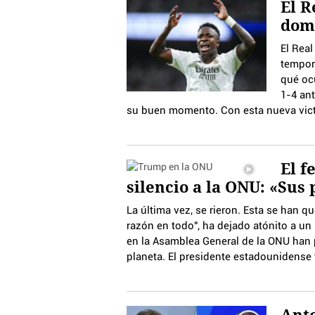
El R
domi
El Rea
tempora
qué ocu
1-4 ant
su buen momento. Con esta nueva vict
El f
silencio a la ONU: «Sus 
La última vez, se rieron. Esta se han 
razón en todo", ha dejado atónito a u
en la Asamblea General de la ONU han p
planeta. El presidente estadounidense f
Anto