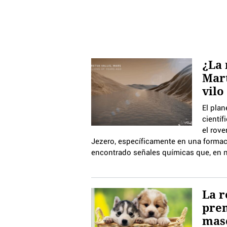
¿La 
Mart
vilo
El plan
científ
el rove
Jezero, específicamente en una formac
encontrado señales químicas que, en n
La r
prem
masc