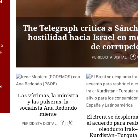
a
The Telegraph critica a Sánch
hostilidad hacia Israel en 
de corrupci
PERIODISTA DIGITAL
z
s
Las víctimas, la ministra
y las pulseras: la
socialista Ana Redondo
miente
El Brent se desploma
el acuerdo para reabr
PERIODISTA DIGITAL
oleoducto Irak–
Kurdistán–Turquía