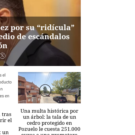
ez por su “ridícula”
medio de escándalos
ón
Una multa histórica por
 tras
un árbol: la tala de un
ir el
cedro protegido en
Pozuelo le cuesta 251.000
: un
euros a una promotora