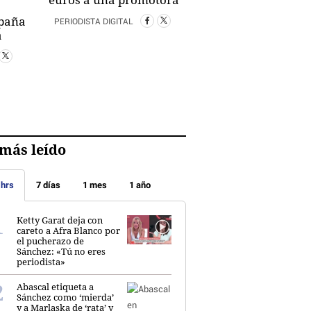
spaña
PERIODISTA DIGITAL
a
más leído
 hrs
7 días
1 mes
1 año
Ketty Garat deja con
careto a Afra Blanco por
el pucherazo de
Sánchez: «Tú no eres
periodista»
Abascal etiqueta a
Sánchez como ‘mierda’
y a Marlaska de ‘rata’ y