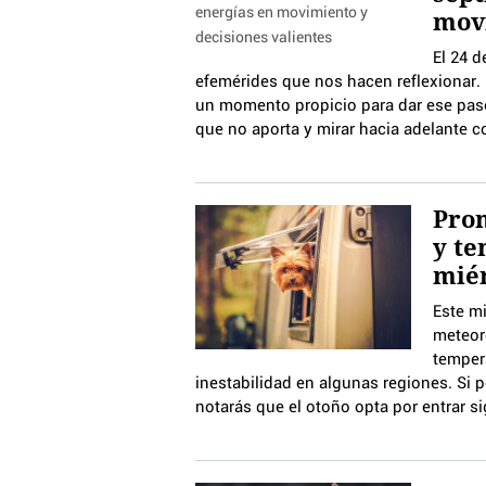
movi
El 24 d
efemérides que nos hacen reflexionar. 
un momento propicio para dar ese paso
que no aporta y mirar hacia adelante c
Pron
y te
miér
Este m
meteor
temper
inestabilidad en algunas regiones. Si
notarás que el otoño opta por entrar 