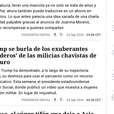
alucía, tener una mascota ya no solo se trata de amor y
ía: ahora también puede traducirse en un ahorro en
tos. Lo que antes parecía una idea sacada de una charla
lidad palpable gracias al anuncio de Juanma Moreno,
ido recompensar a quienes comparten
PERIODISTA DIGITAL
24 Sep 2025
- 03:06 CET
p se burla de los exuberantes
deros’ de las milicias chavistas de
uro
 Trump ha demostrado, a lo largo de su trayectoria
ca, su destreza para usar el sarcasmo como un recurso
cativo. Esta semana, el presidente estadounidense
th Social, donde publicó un vídeo que muestra a mujeres
n militar. En lugar de inquietud,
PERIODISTA DIGITAL
24 Sep 2025
- 02:36 CET
sa, el súper tifón que deja a Asia