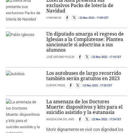
Lotería Anta presenta sus
exclusivos Packs de lotería de
Navidad
COMUNICAE
22 Nov 2022
- 17:09 CET
Un diputado amarga el regreso de
Iglesias a la Complutense: Plantea
sancionarle si adoctrina a sus
alumnos
JOSÉ ANTONIO PUGLISI
22 Nov 2022
- 17:10 CET
Los autobuses de largo recorrido
también serán gratuitos en 2023
EUROPA PRESS
22 Nov 2022
- 17:20 CET
La amenaza de los Doctores
Muerte: dispositivos y kits para el
suicidio asistido y la eutanasia
MAGDALENA DEL AMO
22 Nov 2022
- 17:24 CET
Morir dignamente es vivir con dignidad los