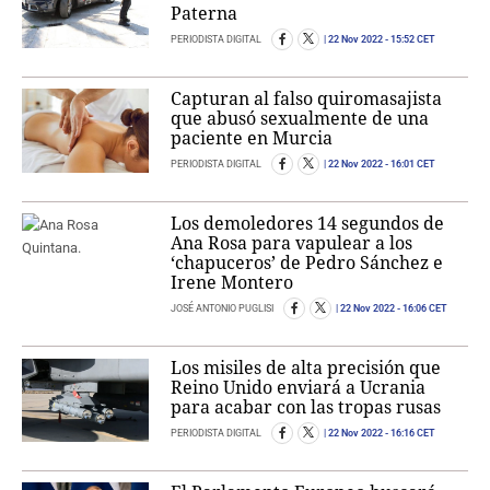
Paterna
PERIODISTA DIGITAL
22 Nov 2022
- 15:52 CET
Capturan al falso quiromasajista
que abusó sexualmente de una
paciente en Murcia
PERIODISTA DIGITAL
22 Nov 2022
- 16:01 CET
Los demoledores 14 segundos de
Ana Rosa para vapulear a los
‘chapuceros’ de Pedro Sánchez e
Irene Montero
JOSÉ ANTONIO PUGLISI
22 Nov 2022
- 16:06 CET
Los misiles de alta precisión que
Reino Unido enviará a Ucrania
para acabar con las tropas rusas
PERIODISTA DIGITAL
22 Nov 2022
- 16:16 CET