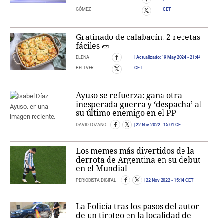
GÓMEZ
CET
Gratinado de calabacín: 2 recetas
fáciles 🥒
ELENA
Actualizado:
19 May 2024
- 21:44
BELLVER
CET
Ayuso se refuerza: gana otra
inesperada guerra y ‘despacha’ al
su último enemigo en el PP
DAVID LOZANO
22 Nov 2022
- 15:01 CET
Los memes más divertidos de la
derrota de Argentina en su debut
en el Mundial
PERIODISTA DIGITAL
22 Nov 2022
- 15:14 CET
La Policía tras los pasos del autor
de un tiroteo en la localidad de