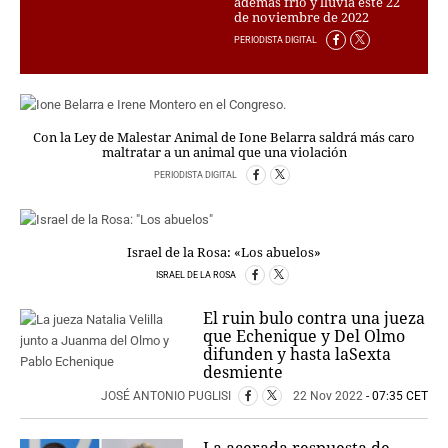
además frío y lluvia este 22
PERSONAJES
de noviembre de 2022
ORGANISMOS
PERIODISTA DIGITAL
LUGARES
AUTORES
HEMEROTECA
Con la Ley de Malestar Animal de Ione Belarra saldrá más caro
SERVICIOS
maltratar a un animal que una violación
PERIODISTA DIGITAL
OFERTAS
CLUB PD
ENLACES
Israel de la Rosa: «Los abuelos»
MEDIOS
ISRAEL DE LA ROSA
MÁS SERVICIOS
El ruin bulo contra una jueza
EDICIONES
que Echenique y Del Olmo
difunden y hasta laSexta
AMÉRICA
desmiente
ESPAÑA
JOSÉ ANTONIO PUGLISI
22 Nov 2022
- 07:35 CET