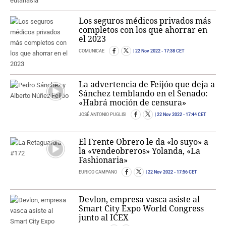
Los seguros médicos privados más
completos con los que ahorrar en
el 2023
COMUNICAE
22 Nov 2022
- 17:38 CET
La advertencia de Feijóo que deja a
Sánchez temblando en el Senado:
«Habrá moción de censura»
JOSÉ ANTONIO PUGLISI
22 Nov 2022
- 17:44 CET
El Frente Obrero le da «lo suyo» a
la «vendeobreros» Yolanda, «La
Fashionaria»
EURICO CAMPANO
22 Nov 2022
- 17:56 CET
Devlon, empresa vasca asiste al
Smart City Expo World Congress
junto al ICEX