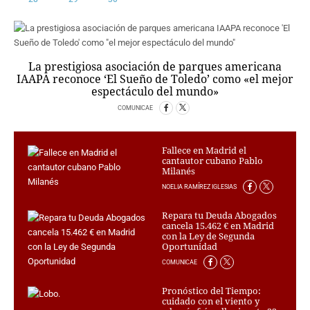
CRIMEN Y CASTIGO
MOTOR
RELIGION
La prestigiosa asociación de parques americana
TRAVELLERS
IAAPA reconoce ‘El Sueño de Toledo’ como «el mejor
espectáculo del mundo»
EXPERTOS
GASTRONOMÍA
COMUNICAE
SALUD
ESCAPARATE
Fallece en Madrid el
24X7
cantautor cubano Pablo
Milanés
LA RETAGUARDIA
NOELIA RAMÍREZ IGLESIAS
LA BURBUJA
Repara tu Deuda Abogados
DIRECTORIOS
cancela 15.462 € en Madrid
con la Ley de Segunda
LO ÚLTIMO
Oportunidad
BLOGS
COMUNICAE
VÍDEOS
Pronóstico del Tiempo:
TEMAS
cuidado con el viento y