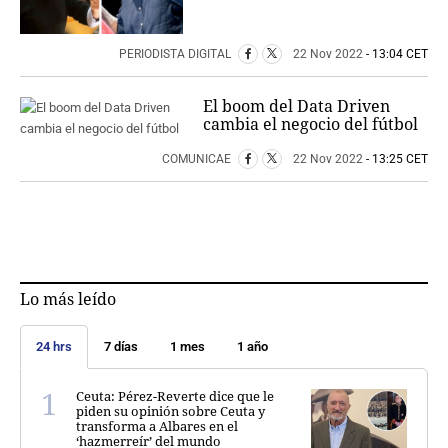
PERIODISTA DIGITAL
22 Nov 2022
- 13:04 CET
El boom del Data Driven
cambia el negocio del fútbol
COMUNICAE
22 Nov 2022
- 13:25 CET
Lo más leído
24 hrs
7 días
1 mes
1 año
Ceuta: Pérez-Reverte dice que le
piden su opinión sobre Ceuta y
transforma a Albares en el
‘hazmerreír’ del mundo