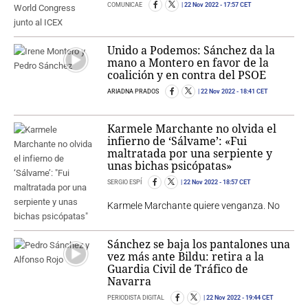
COMUNICAE
22 Nov 2022
- 17:57 CET
Unido a Podemos: Sánchez da la
mano a Montero en favor de la
coalición y en contra del PSOE
ARIADNA PRADOS
22 Nov 2022
- 18:41 CET
Karmele Marchante no olvida el
infierno de ‘Sálvame’: «Fui
maltratada por una serpiente y
unas bichas psicópatas»
SERGIO ESPÍ
22 Nov 2022
- 18:57 CET
Karmele Marchante quiere venganza. No
Sánchez se baja los pantalones una
vez más ante Bildu: retira a la
Guardia Civil de Tráfico de
Navarra
PERIODISTA DIGITAL
22 Nov 2022
- 19:44 CET