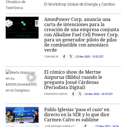
El Workshop Global de Energía y Cambio
AmmPower Corp. anuncia una
carta de intenciones para la
creación de una empresa conjunta
con Alkaline Fuel Cell Power Corp.
para un generador piloto de pilas
de combustible con amoníaco
verde
COMUNICAE
22 Nov 2022
- 13:52 CET
El cómico show de Mertxe
Aizpurua (Bildu) cuando le
pregunta Josué Cárdenas
(Periodista Digital)
PERIODISTA DIGITAL
22 Nov 2022
- 14:19 CET
Pablo Iglesias ‘pasa el cazo’ en
directo en la SER y lo que dice
Carmen Calvo es sublime
JOSÉ ANTONIO GONZÁLEZ
22 Nov 2022
- 14:26