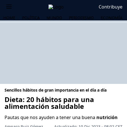
Contribuye
HOME
POLÍTICA
MUNDO
PERIODISMO
ECONOMÍA
Sencillos hábitos de gran importancia en el día a día
Dieta: 20 hábitos para una
alimentación saludable
OS
Pautas que nos ayuden a tener una buena
nutrición
Amparo Ruiz Gómez
Actualizado: 10 Dic 2023 - 08:02 CET