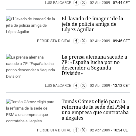
PERSONAJES
LUIS BALCARCE
02 Abr 2009
- 07:44 CET
ORGANISMOS
LUGARES
El ‘lavado de imagen’ de la
jefa de policía amiga de
AUTORES
López Aguilar
HEMEROTECA
PERIODISTA DIGITAL
02 Abr 2009
- 09:46 CET
SERVICIOS
La prensa alemana sacude a
OFERTAS
ZP: «España lucha por no
CLUB PD
descender a Segunda
ENLACES
División»
MEDIOS
LUIS BALCARCE
02 Abr 2009
- 13:12 CET
MÁS SERVICIOS
EDICIONES
Tomás Gómez eligió para la
reforma de la sede del PSM a
AMÉRICA
una empresa que contrataba
a ilegales
ESPAÑA
PERIODISTA DIGITAL
02 Abr 2009
- 10:54 CET