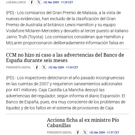
LUIS BALCARCE
02 Abr 2009
- 11:29 CET
(PD).- Los comisarios del Gran Premio de Malasia, a la vista de
nuevas evidencias, han excluido de la clasificación del Gran
Premio de Australia al británico Lewis Hamilton y su equipo
Vodafone Mclaren-Mercedes y devuelto al tercer puesto al italiano
Jarno Trulli (Toyota). Los comisarios consideran que Hamilton y
McLaren proporcionaron deliberadamente información falsa en
CCM no hizo ni caso a las advertencias del Banco de
España durante seis meses
PERIODISTA DIGITAL
02 Abr 2009
- 11:54 CET
(PD).- Los inspectores detectaron el año pasado incongruencias
en las cuentas de 2007 y requirieron saneamientos adicionales
por 441 millones. Caja Castilla-La Mancha desoyó las
advertencias del regulador, según informa el diario Expansión. El
Banco de España, pues, era muy consciente de los problemas de
liquidez y de los fallos en el sistema de provisiones de Caja
Acciona ficha al ex ministro Pío
Cabanillas
PERIODISTA DIGITAL
02 Abr 2009
- 11:57 CET