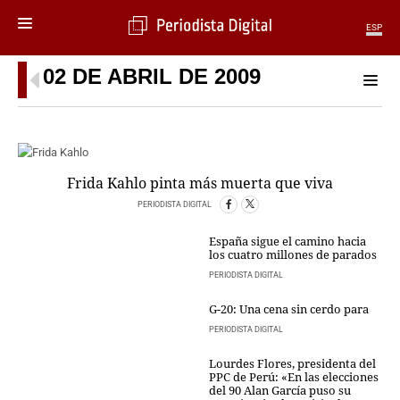
ESP
02 DE ABRIL DE 2009
MENÚ
SECCIONES
POLÍTICA
MUNDO
Frida Kahlo pinta más muerta que viva
PERIODISMO
ECONOMÍA
PERIODISTA DIGITAL
DEPORTES
España sigue el camino hacia
CIENCIA
los cuatro millones de parados
TECNOLOGÍA
PERIODISTA DIGITAL
CULTURA
G-20: Una cena sin cerdo para
TELEVISIÓN
PERIODISTA DIGITAL
GENTE
MAGAZINE
Lourdes Flores, presidenta del
PPC de Perú: «En las elecciones
del 90 Alan García puso su
OTRAS WEBS