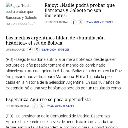
Rajoy: «Nadie podrá probar que
Bárcenas y Galeote no son
inocentes»
PERIODISTA DIGITAL
02 Abr 2009
- 15:39 CET
Los medios argentinos tildan de «humillación
histórica» el set de Bolivia
LUIS BALCARCE
02 Abr 2009
- 15:52 CET
(PD).- Diego Maradona sufrió la primera bofetada desde que en
octubre del año pasado tomara el mando del combinado
albiceleste tras caer goleado 6-1 ante Bolivia. La derrota en La Paz
"no pasará inadvertida para Maradona. El 6 a 1 iguala la peor
caída en la historia de la Selección Argentina. En sus 107 años de
existencia, sólo una vez habíamos perdido por un resultado como
Esperanza Aguirre se pasa a periodista
PERIODISTA DIGITAL
02 Abr 2009
- 16:14 CET
(PD).- La presidenta de la Comunidad de Madrid, Esperanza
Aguirre, ha ejercido este jueves de periodista improvisada tras
firmar, junto a Luis Fernández, el protocolo para la construcción