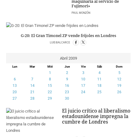
maquinaria al servicio de
Fujimori»
CRIMEN Y CASTIGO
PAUL MONZÓN
MOTOR
RELIGION
TRAVELLERS
G-20: El Gran Timonel ZP vende frijoles en Londres
EXPERTOS
LUIS BALCARCE
GASTRONOMÍA
SALUD
Abril 2009
ESCAPARATE
Lun
Mar
Mié
Jue
Vie
Sáb
Dom
24X7
1
2
3
4
5
LA RETAGUARDIA
6
7
8
9
10
11
12
LA BURBUJA
13
14
15
16
17
18
19
20
21
22
23
24
25
26
27
28
29
30
DIRECTORIOS
LO ÚLTIMO
El juicio crítico al liberalismo
estadounidense impregna la
BLOGS
cumbre de Londres
VÍDEOS
TEMAS