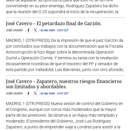
debe de aquilatar su optimismo para que éste no se termine
convirtiendo en su peor enemigo. Rodríguez Zapatero ha dicho
que la reunión del G-20 supondrá el inicio de la recuperación, la
José Cavero – El petardazo final de Garzón.
JOSÉ CAVERO
02 Abr 2009
- 12:07 CET
MADRID, 1 (OTR/PRESS) Da la impresión de que el juez Garzón da
por concluidos sus trabajos con la documentación que la Fiscalía
Anticorrupción le hizo llegar sobre la denominada Operación
Gurtel u Operación Correa. Y termina su tarea con la revelación
escasamente novedosa de que el tesorero del PP y senador de
este partido por Valladolid, Luis Bárcenas, junto con otro aforado,
José Cavero – Zapatero, nuestros riesgos financieros
son limitados y abordables.
JOSÉ CAVERO
02 Abr 2009
- 12:07 CET
MADRID, 1 (OTR/PRESS) Nueva sesión de control del Gobierno en
el Congreso, aunque con tonos más moderados que la mayor
parte de las anteriores. Se observa a un Rajoy más templado y
moderado. El presidente del Gobierno, José Luis Rodríguez
Zapatero, a punto de emprender viaje a Londres para asistir a la