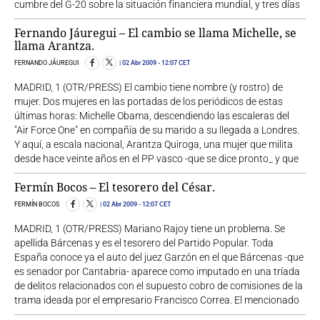
cumbre del G-20 sobre la situación financiera mundial, y tres días
Fernando Jáuregui – El cambio se llama Michelle, se
llama Arantza.
FERNANDO JÁUREGUI
02 Abr 2009
- 12:07 CET
MADRID, 1 (OTR/PRESS) El cambio tiene nombre (y rostro) de
mujer. Dos mujeres en las portadas de los periódicos de estas
últimas horas: Michelle Obama, descendiendo las escaleras del
"Air Force One" en compañía de su marido a su llegada a Londres.
Y aquí, a escala nacional, Arantza Quiroga, una mujer que milita
desde hace veinte años en el PP vasco -que se dice pronto_ y que
Fermín Bocos – El tesorero del César.
FERMÍN BOCOS
02 Abr 2009
- 12:07 CET
MADRID, 1 (OTR/PRESS) Mariano Rajoy tiene un problema. Se
apellida Bárcenas y es el tesorero del Partido Popular. Toda
España conoce ya el auto del juez Garzón en el que Bárcenas -que
es senador por Cantabria- aparece como imputado en una tríada
de delitos relacionados con el supuesto cobro de comisiones de la
trama ideada por el empresario Francisco Correa. El mencionado