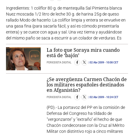
Ingredientes: 1 coliflor 80 g. de mantequilla Sal Pimienta blanca
Nuez moscada 1/2 litro de leche 30 g. de harina 25g de queso
rallado Modo de hacerlo: La coliflor limpia y entera se envuelve en
una gasa fina (para sacarla fácil, y así es cómodo presentarla
entera) y se cuece con agua y sal. Una vez tierna y ayudándose
del mismo paño se saca a escurrir a un colador de verduras. Es
La foto que Soraya mira cuando
está de ‘bajón’
PERIODISTA DIGITAL
02 Abr 2009
- 10:08 CET
¿Se avergüenza Carmen Chacón de
los militares españoles destinados
en Afganistán?
PERIODISTA DIGITAL
02 Abr 2009
- 10:24 CET
(PD).- La portavoz del PP en la comisión de
Defensa del Congreso ha tildado de
"vergonzante" y "extraño" el hecho de que
Chacón condecorase con la Cruz al Mérito
Militar con distintivo rojo a cinco militares