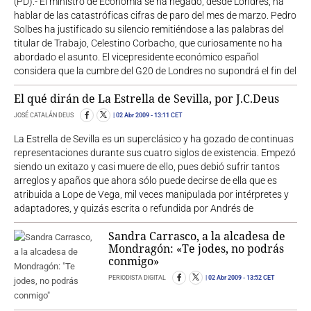
(PD).- El ministro de Economía se ha negado, desde Londres, ha
hablar de las catastróficas cifras de paro del mes de marzo. Pedro
Solbes ha justificado su silencio remitiéndose a las palabras del
titular de Trabajo, Celestino Corbacho, que curiosamente no ha
abordado el asunto. El vicepresidente económico español
considera que la cumbre del G20 de Londres no supondrá el fin del
El qué dirán de La Estrella de Sevilla, por J.C.Deus
JOSÉ CATALÁN DEUS
02 Abr 2009
- 13:11 CET
La Estrella de Sevilla es un superclásico y ha gozado de continuas
representaciones durante sus cuatro siglos de existencia. Empezó
siendo un exitazo y casi muere de ello, pues debió sufrir tantos
arreglos y apaños que ahora sólo puede decirse de ella que es
atribuida a Lope de Vega, mil veces manipulada por intérpretes y
adaptadores, y quizás escrita o refundida por Andrés de
Sandra Carrasco, a la alcadesa de
Mondragón: «Te jodes, no podrás
conmigo»
PERIODISTA DIGITAL
02 Abr 2009
- 13:52 CET