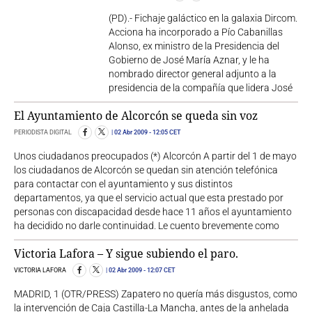
(PD).- Fichaje galáctico en la galaxia Dircom.
Acciona ha incorporado a Pío Cabanillas
Alonso, ex ministro de la Presidencia del
Gobierno de José María Aznar, y le ha
nombrado director general adjunto a la
presidencia de la compañía que lidera José
El Ayuntamiento de Alcorcón se queda sin voz
PERIODISTA DIGITAL
02 Abr 2009
- 12:05 CET
Unos ciudadanos preocupados (*) Alcorcón A partir del 1 de mayo
los ciudadanos de Alcorcón se quedan sin atención telefónica
para contactar con el ayuntamiento y sus distintos
departamentos, ya que el servicio actual que esta prestado por
personas con discapacidad desde hace 11 años el ayuntamiento
ha decidido no darle continuidad. Le cuento brevemente como
Victoria Lafora – Y sigue subiendo el paro.
VICTORIA LAFORA
02 Abr 2009
- 12:07 CET
MADRID, 1 (OTR/PRESS) Zapatero no quería más disgustos, como
la intervención de Caja Castilla-La Mancha, antes de la anhelada