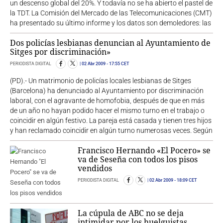
un descenso global del 20%. Y todavía no se ha abierto el pastel de
la TDT. La Comisión del Mercado de las Telecomunicaciones (CMT)
ha presentado su último informe y los datos son demoledores: las
Dos policías lesbianas denuncian al Ayuntamiento de
Sitges por discriminación»
PERIODISTA DIGITAL
02 Abr 2009
- 17:55 CET
(PD).- Un matrimonio de policías locales lesbianas de Sitges
(Barcelona) ha denunciado al Ayuntamiento por discriminación
laboral, con el agravante de homofobia, después de que en más
de un año no hayan podido hacer el mismo turno en el trabajo o
coincidir en algún festivo. La pareja está casada y tienen tres hijos
y han reclamado coincidir en algún turno numerosas veces. Según
Francisco Hernando «El Pocero» se
va de Seseña con todos los pisos
vendidos
PERIODISTA DIGITAL
02 Abr 2009
- 18:09 CET
La cúpula de ABC no se deja
intimidar por los huelguistas