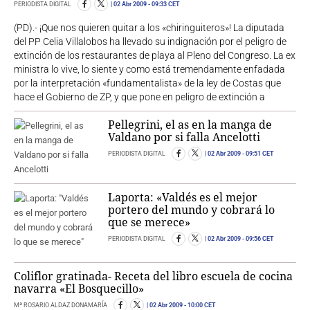
PERIODISTA DIGITAL
02 Abr 2009
- 09:33 CET
(PD).- ¡Que nos quieren quitar a los «chiringuiteros»! La diputada
del PP Celia Villalobos ha llevado su indignación por el peligro de
extinción de los restaurantes de playa al Pleno del Congreso. La ex
ministra lo vive, lo siente y como está tremendamente enfadada
por la interpretación «fundamentalista» de la ley de Costas que
hace el Gobierno de ZP, y que pone en peligro de extinción a
Pellegrini, el as en la manga de
Valdano por si falla Ancelotti
PERIODISTA DIGITAL
02 Abr 2009
- 09:51 CET
Laporta: «Valdés es el mejor
portero del mundo y cobrará lo
que se merece»
PERIODISTA DIGITAL
02 Abr 2009
- 09:56 CET
Coliflor gratinada- Receta del libro escuela de cocina
navarra «El Bosquecillo»
Mª ROSARIO ALDAZ DONAMARÍA
02 Abr 2009
- 10:00 CET