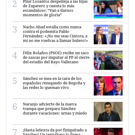
Pilar Losantos despelleja a las hijas
de Zapatero y cuenta lo más
escandaloso: “Van a darnos
momentos de gloria”
Nacho Abad estalla como nunca
contra el podemita Pablo
Fernández: «¡No me seas Cintora, a
mí no me vuelvas a llamar bulero!»
Félix Bolaños (PSOE) recibe un saco
de zascas por imputar al PP el cierre
del estadio del Rayo Vallecano
Sánchez se mea en la cara de los
españoles renegando de Begoña y
las redes lo queman vivo
Naranjo advierte de la nueva
trampa que prepara Sánchez
durante vacaciones: urnas y miedo
¡Hasta laSexta da por finiquitado a
Sánchez! Un tertuliano lo llama