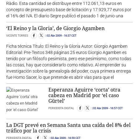
Ràdio. Esta cantidad se distribuye entre 112.061,13 euros en
concepto de presupuesto base de licitación y 17.929,77 euros por
el 16% del IVA. El diario Segre publicó el pasado 1 de junio una
‘El Reino y la Gloria’, de Giorgio Agamben
VICENTE TORRES
02 Abr 2009
- 16:37 CET
Ficha técnica Título: El Reino y la Gloria Autor: Giorgio Agamben
Editorial: Pre-Textos 348 páginas 25 euros Giorgio Agamben es
tenido por un filósofo pesimista, pero ese pesimismo, como todas
las cosas, hay que considerarlo como relativo. Al emprender su
investigación sobre la genealogía del poder, cuya primera entrega
fue Homo Sacer, lo que pretende es abrir vías para que el
Esperanza Aguirre ‘corta’ otra
cabeza en Madrid por ‘el caso
Gürtel’
PERIODISTA DIGITAL
02 Abr 2009
- 16:57 CET
La DGT prevé en Semana Santa una caída del 8% del
tráfico por la crisis
PERIODISTA DIGITAL
02 Abr 2009
- 16:59 CET