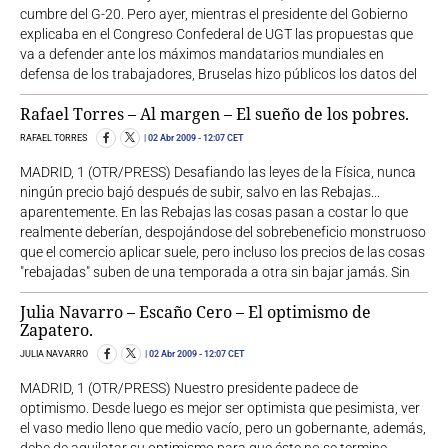
cumbre del G-20. Pero ayer, mientras el presidente del Gobierno
explicaba en el Congreso Confederal de UGT las propuestas que
va a defender ante los máximos mandatarios mundiales en
defensa de los trabajadores, Bruselas hizo públicos los datos del
Rafael Torres – Al margen – El sueño de los pobres.
RAFAEL TORRES
02 Abr 2009
- 12:07 CET
MADRID, 1 (OTR/PRESS) Desafiando las leyes de la Física, nunca
ningún precio bajó después de subir, salvo en las Rebajas...
aparentemente. En las Rebajas las cosas pasan a costar lo que
realmente deberían, despojándose del sobrebeneficio monstruoso
que el comercio aplicar suele, pero incluso los precios de las cosas
"rebajadas" suben de una temporada a otra sin bajar jamás. Sin
Julia Navarro – Escaño Cero – El optimismo de
Zapatero.
JULIA NAVARRO
02 Abr 2009
- 12:07 CET
MADRID, 1 (OTR/PRESS) Nuestro presidente padece de
optimismo. Desde luego es mejor ser optimista que pesimista, ver
el vaso medio lleno que medio vacío, pero un gobernante, además,