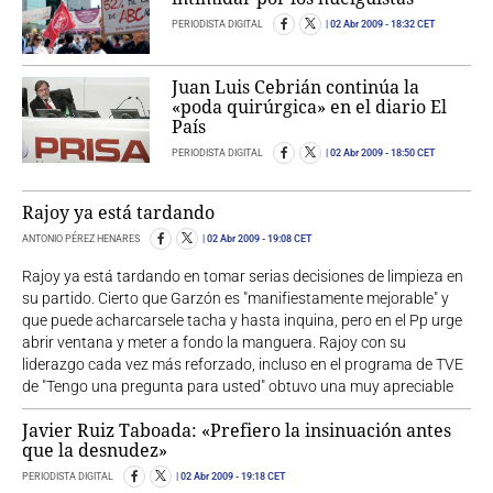
PERIODISTA DIGITAL
02 Abr 2009
- 18:32 CET
Juan Luis Cebrián continúa la
«poda quirúrgica» en el diario El
País
PERIODISTA DIGITAL
02 Abr 2009
- 18:50 CET
Rajoy ya está tardando
ANTONIO PÉREZ HENARES
02 Abr 2009
- 19:08 CET
Rajoy ya está tardando en tomar serias decisiones de limpieza en
su partido. Cierto que Garzón es "manifiestamente mejorable" y
que puede acharcarsele tacha y hasta inquina, pero en el Pp urge
abrir ventana y meter a fondo la manguera. Rajoy con su
liderazgo cada vez más reforzado, incluso en el programa de TVE
de "Tengo una pregunta para usted" obtuvo una muy apreciable
Javier Ruiz Taboada: «Prefiero la insinuación antes
que la desnudez»
PERIODISTA DIGITAL
02 Abr 2009
- 19:18 CET