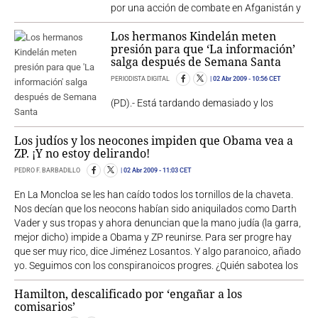
por una acción de combate en Afganistán y
Los hermanos Kindelán meten
presión para que ‘La información’
salga después de Semana Santa
PERIODISTA DIGITAL
02 Abr 2009
- 10:56 CET
(PD).- Está tardando demasiado y los
Los judíos y los neocones impiden que Obama vea a
ZP. ¡Y no estoy delirando!
PEDRO F. BARBADILLO
02 Abr 2009
- 11:03 CET
En La Moncloa se les han caído todos los tornillos de la chaveta.
Nos decían que los neocons habían sido aniquilados como Darth
Vader y sus tropas y ahora denuncian que la mano judía (la garra,
mejor dicho) impide a Obama y ZP reunirse. Para ser progre hay
que ser muy rico, dice Jiménez Losantos. Y algo paranoico, añado
yo. Seguimos con los conspiranoicos progres. ¿Quién sabotea los
Hamilton, descalificado por ‘engañar a los
comisarios’