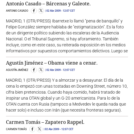
Antonio Casado – Bárcenas y Galeote.
ANTONIO CASADO
02 Abr 2009
- 12:07 CET
MADRID, 1 (OTR/PRESS) Ibarretxe lo llamó "pena de banquillo" y
Felipe González siempre hablaba de "estigmatización". Es la foto
de un dirigente político subiendo las escaleras de la Audiencia
Nacional. O el Tribunal Supremo, si hay aforamiento. También
incluye, como en este caso, su reiterada exposición en los medios
informativos por supuestos comportamientos delictivos. Luego se
Agustín Jiménez – Obama viene a cenar.
AGUSTÍN JIMÉNEZ
02 Abr 2009
- 12:07 CET
MADRID, 1 (OTR/PRESS) Y a almorzar y a desayunar. El día de la
cena lo empezó con unas tostadas en Downing Street, número 10,
cifra bien pretenciosa. Cuando haya comido, habrá tratado de
inspirar una OTAN global y un G-20 americanista. Para lo de la
OTAN cuenta con Rusia (tampoco a Medvedev le queda nada que
hacer solo) e incluso con Irán (que necesita fronteras seguras).
Carmen Tomás – Zapatero Rappel.
CARMEN TOMÁS
02 Abr 2009
- 12:07 CET