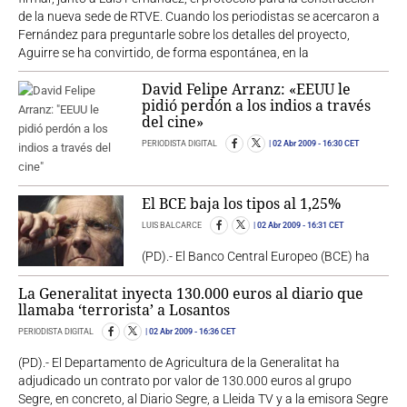
de la nueva sede de RTVE. Cuando los periodistas se acercaron a
Fernández para preguntarle sobre los detalles del proyecto,
Aguirre se ha convirtido, de forma espontánea, en la
David Felipe Arranz: «EEUU le
pidió perdón a los indios a través
del cine»
PERIODISTA DIGITAL
02 Abr 2009
- 16:30 CET
El BCE baja los tipos al 1,25%
LUIS BALCARCE
02 Abr 2009
- 16:31 CET
(PD).- El Banco Central Europeo (BCE) ha
La Generalitat inyecta 130.000 euros al diario que
llamaba ‘terrorista’ a Losantos
PERIODISTA DIGITAL
02 Abr 2009
- 16:36 CET
(PD).- El Departamento de Agricultura de la Generalitat ha
adjudicado un contrato por valor de 130.000 euros al grupo
Segre, en concreto, al Diario Segre, a Lleida TV y a la emisora Segre