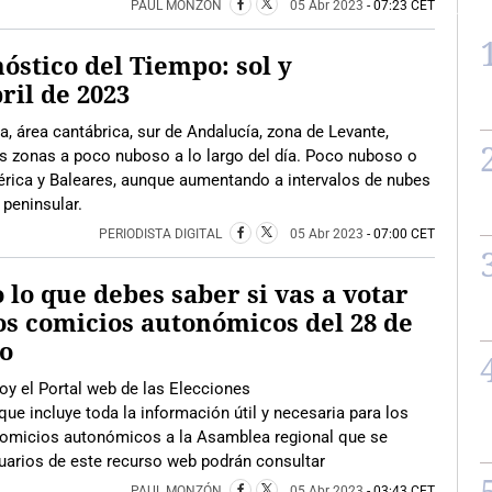
PAUL MONZÓN
05 Abr 2023
- 07:23 CET
óstico del Tiempo: sol y
ril de 2023
ia, área cantábrica, sur de Andalucía, zona de Levante,
as zonas a poco nuboso a lo largo del día. Poco nuboso o
bérica y Baleares, aunque aumentando a intervalos de nubes
 peninsular.
PERIODISTA DIGITAL
05 Abr 2023
- 07:00 CET
 lo que debes saber si vas a votar
os comicios autonómicos del 28 de
o
y el Portal web de las Elecciones
ue incluye toda la información útil y necesaria para los
comicios autonómicos a la Asamblea regional que se
uarios de este recurso web podrán consultar
PAUL MONZÓN
05 Abr 2023
- 03:43 CET