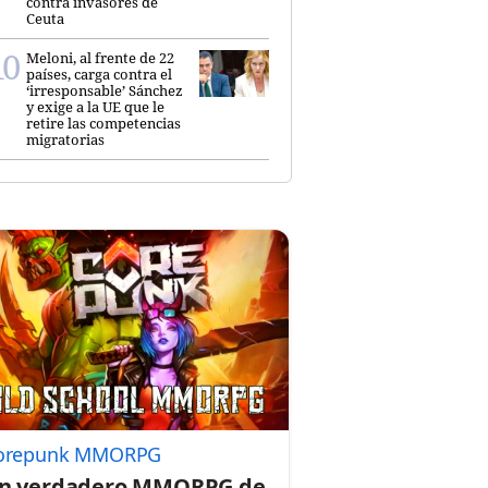
contra invasores de
Ceuta
Meloni, al frente de 22
países, carga contra el
‘irresponsable’ Sánchez
y exige a la UE que le
retire las competencias
migratorias
orepunk MMORPG
n verdadero MMORPG de