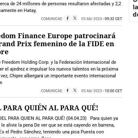
erca de 24 millones de personas resultaron afectadas y 2,2
l
camente en Hatay,
d
COMUNICAE
05 Abr 2023
- 09:32 CET
edom Finance Europe patrocinará
rand Prix femenino de la FIDE en
pre
re Freedom Holding Corp. y la Federación Internacional de
er el ajedrez e impulsar los nuevos talentos en la próxima
 vez, Chipre albergará un importante evento internacional
en
COMUNICAE
05 Abr 2023
- 10:00 CET
L PARA QUIÉN AL PARA QUÉ!
EL PARA QUIEN AL PARA QUÉ! (04.04.23) Para quien ya
 le alivie la pena De ver que se está cayendo en barrena,
, Es el Pedro Sánchez, teniendo una pica Puesta con