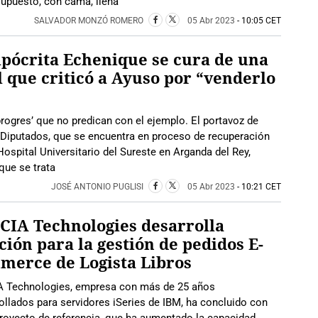
upuesto, con cama, llena
SALVADOR MONZÓ ROMERO
05 Abr 2023
- 10:05 CET
ipócrita Echenique se cura de una
 que criticó a Ayuso por “venderlo
progres’ que no predican con el ejemplo. El portavoz de
Diputados, que se encuentra en proceso de recuperación
ospital Universitario del Sureste en Arganda del Rey,
que se trata
JOSÉ ANTONIO PUGLISI
05 Abr 2023
- 10:21 CET
IA Technologies desarrolla
ción para la gestión de pedidos E-
merce de Logista Libros
 Technologies, empresa con más de 25 años
llados para servidores iSeries de IBM, ha concluido con
 proyecto de referencia, que ha aumentado la capacidad