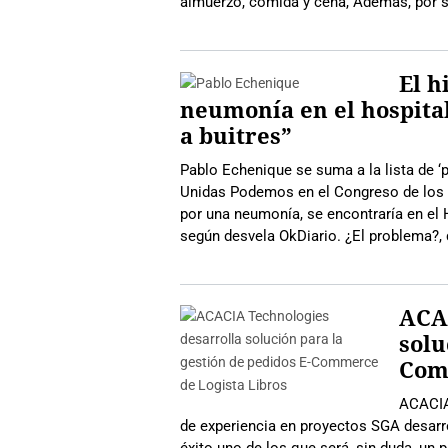
almuerzo, comida y cena, Además, por s
El h
neumonía en el hospital
a buitres”
Pablo Echenique se suma a la lista de ‘
Unidas Podemos en el Congreso de los 
por una neumonía, se encontraría en el H
según desvela OkDiario. ¿El problema?, 
ACAC
solu
Com
ACACIA
de experiencia en proyectos SGA desarro
éxito uno de los que será, sin duda, un