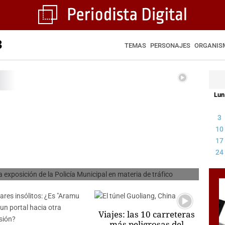
3
TEMAS
PERSONAJES
ORGANIS
Lun
en
 los madrileños a visitar la
3
licía Municipal en materia de
10
17
tráfico
24
PAUL MONZÓN
X
Viajes: las 10 carreteras
más peligrosas del