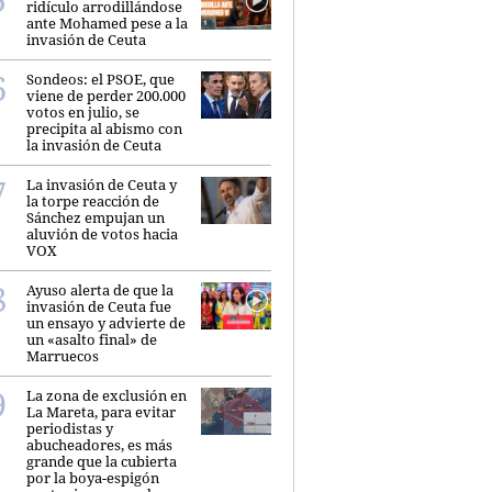
ridículo arrodillándose
ante Mohamed pese a la
invasión de Ceuta
Sondeos: el PSOE, que
viene de perder 200.000
votos en julio, se
precipita al abismo con
la invasión de Ceuta
La invasión de Ceuta y
la torpe reacción de
Sánchez empujan un
aluvión de votos hacia
VOX
Ayuso alerta de que la
invasión de Ceuta fue
un ensayo y advierte de
un «asalto final» de
Marruecos
La zona de exclusión en
La Mareta, para evitar
periodistas y
abucheadores, es más
grande que la cubierta
por la boya-espigón