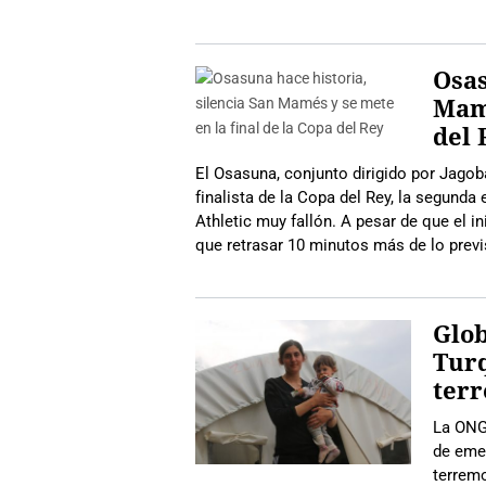
Osas
Mamé
del 
El Osasuna, conjunto dirigido por Jagob
finalista de la Copa del Rey, la segunda e
Athletic muy fallón. A pesar de que el i
que retrasar 10 minutos más de lo previ
Glo
Turq
ter
La ONG
de eme
terrem