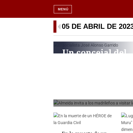
MENÚ
05 DE ABRIL DE 202
Un concejal del
PSOE se ‘cuela’ 
Almeida invita a
una procesión
exposición de la Po
para “insultar y
amenazar” al
candidato de VO
JOSÉ ANTONIO PUGLISI