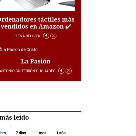
Ordenadores táctiles más
vendidos en Amazon ✔️
ELENA BELLVER
La Pasión
ANTONIO GIL-TERRÓN PUCHADES
más leído
 hrs
7 días
1 mes
1 año