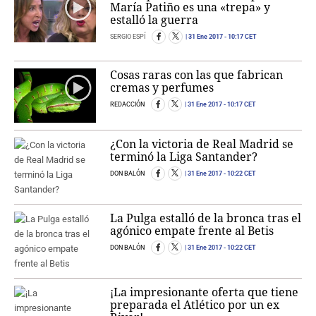
María Patiño es una «trepa» y
estalló la guerra
SERGIO ESPÍ
31 Ene 2017
- 10:17 CET
Cosas raras con las que fabrican
cremas y perfumes
REDACCIÓN
31 Ene 2017
- 10:17 CET
¿Con la victoria de Real Madrid se
terminó la Liga Santander?
DON BALÓN
31 Ene 2017
- 10:22 CET
La Pulga estalló de la bronca tras el
agónico empate frente al Betis
DON BALÓN
31 Ene 2017
- 10:22 CET
¡La impresionante oferta que tiene
preparada el Atlético por un ex