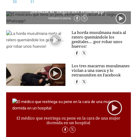
30
31
El mexicano que tiene un pene tremendo y…
CRIMEN Y CASTIGO
¡desafía al ‘negro del Whatsapp’!
MOTOR
PERIODISTA DIGITAL
RELIGION
TRAVELLERS
La horda musulmana mata al
ratero quemándole los
EXPERTOS
genitales… ¡por robar unos
huevos!
GASTRONOMÍA
SALUD
ESCAPARATE
Los tres macarras musulmanes
violan a una sueca y lo
24X7
retransmiten en Facebook
LA RETAGUARDIA
LA BURBUJA
DIRECTORIOS
LO ÚLTIMO
BLOGS
El médico que restriega su pene en la cara de una mujer
dormida en un hospital
VÍDEOS
TEMAS