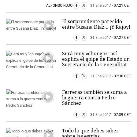
ALFONSO ROJO
31 Ene 2017
- 07:21 CET
El sorprendente parecido
entre Susana Díaz… ¡Y Rajoy!
31 Ene 2017
- 07:27 CET
Será muy «chungo»: así
explica el golpe de Estado un
Secretario de la Generalitat
31 Ene 2017
- 07:36 CET
Ferreras también se suma a
la guerra contra Pedro
Sánchez
31 Ene 2017
- 07:39 CET
Todo lo que debes saber
sobre las estrías