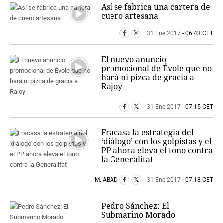
Así se fabrica una cartera de
cuero artesana
31 Ene 2017
- 06:43 CET
El nuevo anuncio
promocional de Évole que no
hará ni pizca de gracia a
Rajoy
31 Ene 2017
- 07:15 CET
Fracasa la estrategia del
‘diálogo’ con los golpistas y el
PP ahora eleva el tono contra
la Generalitat
M. ABAD
31 Ene 2017
- 07:18 CET
Pedro Sánchez: El
Submarino Morado