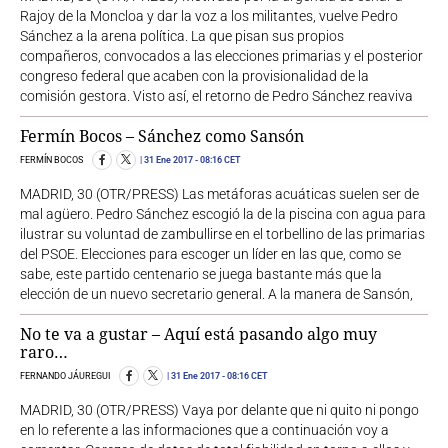
Rajoy de la Moncloa y dar la voz a los militantes, vuelve Pedro
Sánchez a la arena política. La que pisan sus propios
compañeros, convocados a las elecciones primarias y el posterior
congreso federal que acaben con la provisionalidad de la
comisión gestora. Visto así, el retorno de Pedro Sánchez reaviva
Fermín Bocos – Sánchez como Sansón
FERMÍN BOCOS
31 Ene 2017
- 08:16 CET
MADRID, 30 (OTR/PRESS) Las metáforas acuáticas suelen ser de
mal agüero. Pedro Sánchez escogió la de la piscina con agua para
ilustrar su voluntad de zambullirse en el torbellino de las primarias
del PSOE. Elecciones para escoger un líder en las que, como se
sabe, este partido centenario se juega bastante más que la
elección de un nuevo secretario general. A la manera de Sansón,
No te va a gustar – Aquí está pasando algo muy
raro…
FERNANDO JÁUREGUI
31 Ene 2017
- 08:16 CET
MADRID, 30 (OTR/PRESS) Vaya por delante que ni quito ni pongo
en lo referente a las informaciones que a continuación voy a