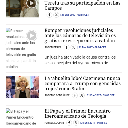
Terelu tras su participación en Las
Campos
31 Ene 2017
- 08:55 CET
Romper resoluciones judiciales
ante las cámaras de televisión es
gratis si eres separatista catalán
ANTON PÉREZ
31 Ene 2017
- 09:04 CET
Un juez ha archivado la causa contra los
seis concejales del Ayuntamiento de
La ‘abuelita lobo’ Caermena nunca
comparará a Trump con genocidas
‘rojos’ como Stalin
ANTONIO RODRÍGUEZ
31 Ene 2017
- 09:08 CET
El Papa y el Primer Encuentro
Iberoamericano de Teología
RAFAEL LUCIANI
31 Ene 2017
- 09:15 CET