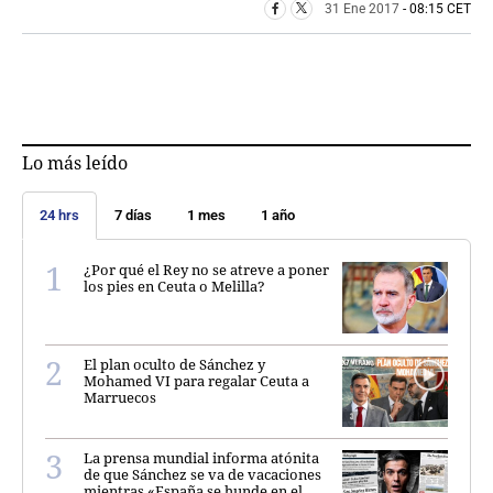
31 Ene 2017
- 08:15 CET
Lo más leído
24 hrs
7 días
1 mes
1 año
¿Por qué el Rey no se atreve a poner
los pies en Ceuta o Melilla?
El plan oculto de Sánchez y
Mohamed VI para regalar Ceuta a
Marruecos
La prensa mundial informa atónita
de que Sánchez se va de vacaciones
mientras «España se hunde en el