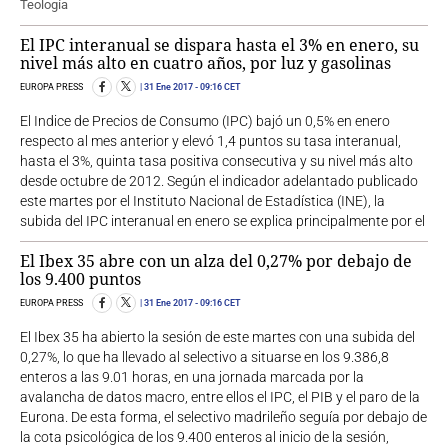
El IPC interanual se dispara hasta el 3% en enero, su
nivel más alto en cuatro años, por luz y gasolinas
EUROPA PRESS
31 Ene 2017
- 09:16 CET
El Indice de Precios de Consumo (IPC) bajó un 0,5% en enero
respecto al mes anterior y elevó 1,4 puntos su tasa interanual,
hasta el 3%, quinta tasa positiva consecutiva y su nivel más alto
desde octubre de 2012. Según el indicador adelantado publicado
este martes por el Instituto Nacional de Estadística (INE), la
subida del IPC interanual en enero se explica principalmente por el
El Ibex 35 abre con un alza del 0,27% por debajo de
los 9.400 puntos
EUROPA PRESS
31 Ene 2017
- 09:16 CET
El Ibex 35 ha abierto la sesión de este martes con una subida del
0,27%, lo que ha llevado al selectivo a situarse en los 9.386,8
enteros a las 9.01 horas, en una jornada marcada por la
avalancha de datos macro, entre ellos el IPC, el PIB y el paro de la
Eurona. De esta forma, el selectivo madrileño seguía por debajo de
la cota psicológica de los 9.400 enteros al inicio de la sesión,