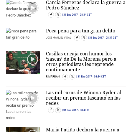
García Ferreras declara la guerra a
Pedro Sánchez
31 Ene 2017
- 08:34 CET
Poca pena para tan gran delito
JOSÉ MANUEL VIDAL
31 Ene 2017
- 08:37 CET
Casillas encaja con humor los
‘zascas’ de De la Morena pero a
otros periodistas les reprende
continuamente
R.MARBÁN
31 Ene 2017
- 08:44 CET
Las mil caras de Winona Ryder al
recibir un premio fascinan en las
redes
31 Ene 2017
- 08:48 CET
Maria Patiño declara la guerra a