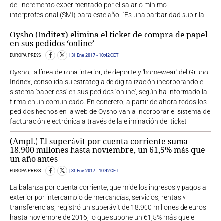
del incremento experimentado por el salario mínimo
interprofesional (SMI) para este año. "Es una barbaridad subir la
Oysho (Inditex) elimina el ticket de compra de papel
en sus pedidos ‘online’
EUROPA PRESS
31 Ene 2017
- 10:42 CET
Oysho, la línea de ropa interior, de deporte y 'homewear' del Grupo
Inditex, consolida su estrategia de digitalización incorporando el
sistema 'paperless' en sus pedidos 'online', según ha informado la
firma en un comunicado. En concreto, a partir de ahora todos los
pedidos hechos en la web de Oysho van a incorporar el sistema de
facturación electrónica a través de la eliminación del ticket
(Ampl.) El superávit por cuenta corriente suma
18.900 millones hasta noviembre, un 61,5% más que
un año antes
EUROPA PRESS
31 Ene 2017
- 10:42 CET
La balanza por cuenta corriente, que mide los ingresos y pagos al
exterior por intercambio de mercancías, servicios, rentas y
transferencias, registró un superávit de 18.900 millones de euros
hasta noviembre de 2016, lo que supone un 61,5% más que el