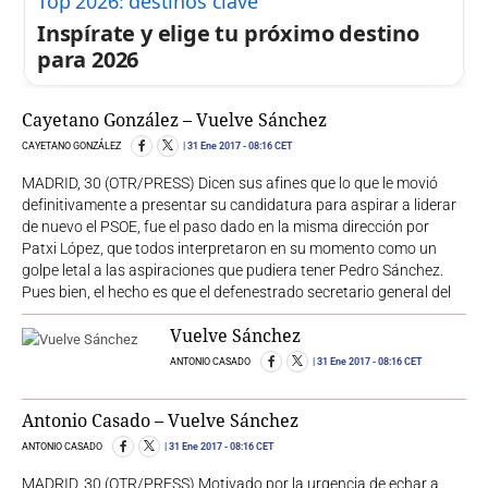
Top 2026: destinos clave
Inspírate y elige tu próximo destino
para 2026
Cayetano González – Vuelve Sánchez
CAYETANO GONZÁLEZ
31 Ene 2017
- 08:16 CET
MADRID, 30 (OTR/PRESS) Dicen sus afines que lo que le movió
definitivamente a presentar su candidatura para aspirar a liderar
de nuevo el PSOE, fue el paso dado en la misma dirección por
Patxi López, que todos interpretaron en su momento como un
golpe letal a las aspiraciones que pudiera tener Pedro Sánchez.
Pues bien, el hecho es que el defenestrado secretario general del
Vuelve Sánchez
ANTONIO CASADO
31 Ene 2017
- 08:16 CET
Antonio Casado – Vuelve Sánchez
ANTONIO CASADO
31 Ene 2017
- 08:16 CET
MADRID, 30 (OTR/PRESS) Motivado por la urgencia de echar a