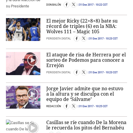
DON BALÓN
31 Ene 2017
- 10:22 CET
El mejor Ricky (22+8+8) bate su
récord de triples (6) en la NBA:
Wolves 111 – Magic 105
PERIODISTA DIGITAL
31 Ene 2017
- 10:23 CET
El ataque de risa de Herrera por el
sorteo de Podemos para conocer a
Errejón
PERIODISTA DIGITAL
31 Ene 2017
- 10:23 CET
Jorge Javier admite que no estuvo
a la altura y se disculpa con el
equipo de ‘Sálvame’
REDACCIÓN
31 Ene 2017
- 10:25 CET
Casillas se ríe cuando De la Morena
le recuerda los pitos del Bernabéu