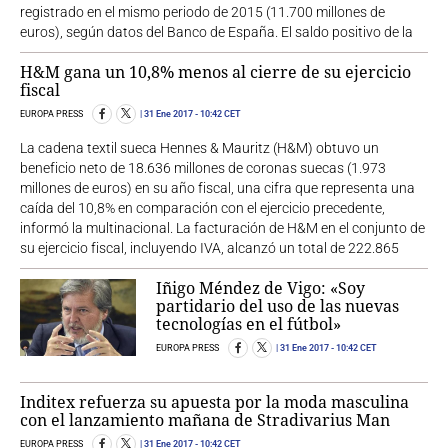
registrado en el mismo periodo de 2015 (11.700 millones de
euros), según datos del Banco de España. El saldo positivo de la
H&M gana un 10,8% menos al cierre de su ejercicio
fiscal
EUROPA PRESS
31 Ene 2017
- 10:42 CET
La cadena textil sueca Hennes & Mauritz (H&M) obtuvo un
beneficio neto de 18.636 millones de coronas suecas (1.973
millones de euros) en su año fiscal, una cifra que representa una
caída del 10,8% en comparación con el ejercicio precedente,
informó la multinacional. La facturación de H&M en el conjunto de
su ejercicio fiscal, incluyendo IVA, alcanzó un total de 222.865
Iñigo Méndez de Vigo: «Soy
partidario del uso de las nuevas
tecnologías en el fútbol»
EUROPA PRESS
31 Ene 2017
- 10:42 CET
Inditex refuerza su apuesta por la moda masculina
con el lanzamiento mañana de Stradivarius Man
EUROPA PRESS
31 Ene 2017
- 10:42 CET