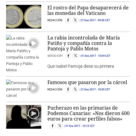
El rostro del Papa desaparecerá de
las monedas del Vaticano
REDACCIÓN
31 Ene 2017
- 09:56 CET
La rabia incontrolada de María
Patiño y compañía contra la
Pantoja y Pablo Motos
SERGIO ESPÍ
31 Ene 2017
- 10:04 CET
Que Isabel Pantoja diese su primera
Famosos que pasaron por la cárcel
REDACCIÓN
31 Ene 2017
- 10:05 CET
Pucherazo en las primarias de
Podemos Canarias: «Nos dieron 600
euros para crear perfiles falsos»
31 Ene 2017
- 10:13 CET