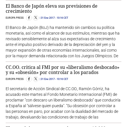
El Banco de Japón eleva sus previsiones de
crecimiento
EUROPA PRESS
31 Ene 2017
- 10:16 CET
El Banco de Japón (BoJ) ha mantenido sin cambios su política
monetaria, así como el alcance de sus estímulos, mientras que ha
revisado sensiblemente al alza sus expectativas de crecimiento
ante el impulso positivo derivado de la depreciación del yen y la
mayor expansión de otras economías internacionales, así como
por la mayor demanda relacionada con los Juegos Olímpicos. De
CC.OO. critica al FMI por su «liberalismo desbocado»
y su «obsesión» por controlar a los parados
EUROPA PRESS
31 Ene 2017
- 10:16 CET
El secretario de Acción Sindical de CC.OO., Ramón Górriz, ha
acusado este martes al Fondo Monetario Internacional (FMI) de
proclamar "con descaro un liberalismo desbocado" que conduciría
a España al "sálvese quien pueda". "Su obsesión por controlar a
las personas en paro, por acabar con la dualidad del mercado de
trabajo, devaluando las condiciones de trabajo de las