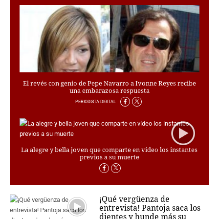
PERSONAJES
ORGANISMOS
LUGARES
AUTORES
HEMEROTECA
SERVICIOS
El revés con genio de Pepe Navarro a Ivonne Reyes recibe
una embarazosa respuesta
OFERTAS
CLUB PD
PERIODISTA DIGITAL
ENLACES
MEDIOS
MÁS SERVICIOS
La alegre y bella joven que comparte en vídeo los instantes
previos a su muerte
EDICIONES
AMÉRICA
ESPAÑA
¡Qué vergüenza de
entrevista! Pantoja saca los
dientes y hunde más su