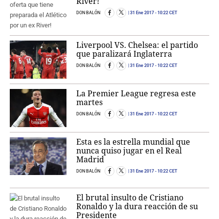
River!
DON BALÓN
31 Ene 2017
- 10:22 CET
Liverpool VS. Chelsea: el partido
que paralizará Inglaterra
DON BALÓN
31 Ene 2017
- 10:22 CET
La Premier League regresa este
martes
DON BALÓN
31 Ene 2017
- 10:22 CET
Esta es la estrella mundial que
nunca quiso jugar en el Real
Madrid
DON BALÓN
31 Ene 2017
- 10:22 CET
El brutal insulto de Cristiano
Ronaldo y la dura reacción de su
Presidente