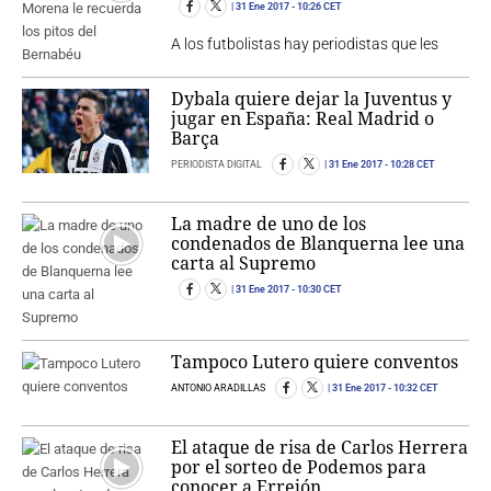
31 Ene 2017
- 10:26 CET
A los futbolistas hay periodistas que les
Dybala quiere dejar la Juventus y
jugar en España: Real Madrid o
Barça
PERIODISTA DIGITAL
31 Ene 2017
- 10:28 CET
La madre de uno de los
condenados de Blanquerna lee una
carta al Supremo
31 Ene 2017
- 10:30 CET
Tampoco Lutero quiere conventos
ANTONIO ARADILLAS
31 Ene 2017
- 10:32 CET
El ataque de risa de Carlos Herrera
por el sorteo de Podemos para
conocer a Errejón