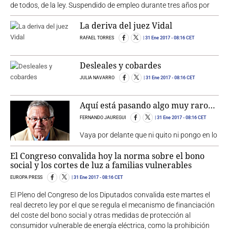
de todos, de la ley. Suspendido de empleo durante tres años por
La deriva del juez Vidal
RAFAEL TORRES
31 Ene 2017
- 08:16 CET
Desleales y cobardes
JULIA NAVARRO
31 Ene 2017
- 08:16 CET
Aquí está pasando algo muy raro…
FERNANDO JAUREGUI
31 Ene 2017
- 08:16 CET
Vaya por delante que ni quito ni pongo en lo
El Congreso convalida hoy la norma sobre el bono
social y los cortes de luz a familias vulnerables
EUROPA PRESS
31 Ene 2017
- 08:16 CET
El Pleno del Congreso de los Diputados convalida este martes el
real decreto ley por el que se regula el mecanismo de financiación
del coste del bono social y otras medidas de protección al
consumidor vulnerable de energía eléctrica, como la prohibición