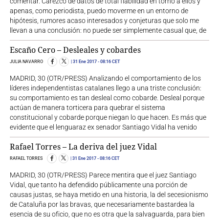
comentar. Carezco de datos de total fiabilidad en torno a ellos y
apenas, como periodista, puedo moverme en un entorno de
hipótesis, rumores acaso interesados y conjeturas que solo me
llevan a una conclusión: no puede ser simplemente casual que, de
Escaño Cero – Desleales y cobardes
JULIA NAVARRO
31 Ene 2017
- 08:16 CET
MADRID, 30 (OTR/PRESS) Analizando el comportamiento de los
líderes independentistas catalanes llego a una triste conclusión:
su comportamiento es tan desleal como cobarde. Desleal porque
actúan de manera torticera para quebrar el sistema
constitucional y cobarde porque niegan lo que hacen. Es más que
evidente que el lenguaraz ex senador Santiago Vidal ha venido
Rafael Torres – La deriva del juez Vidal
RAFAEL TORRES
31 Ene 2017
- 08:16 CET
MADRID, 30 (OTR/PRESS) Parece mentira que el juez Santiago
Vidal, que tanto ha defendido públicamente una porción de
causas justas, se haya metido en una historia, la del secesionismo
de Cataluña por las bravas, que necesariamente bastardea la
esencia de su oficio, que no es otra que la salvaguarda, para bien