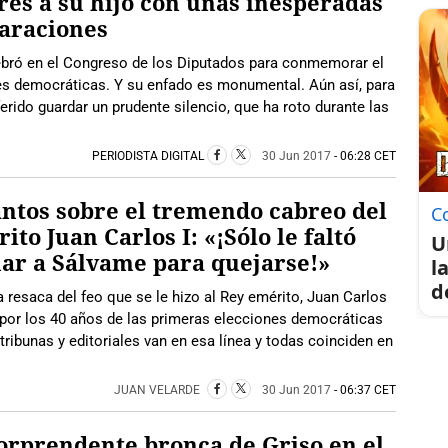
res a su hijo con unas inesperadas
araciones
lebró en el Congreso de los Diputados para conmemorar el
nes democráticas. Y su enfado es monumental. Aún así, para
erido guardar un prudente silencio, que ha roto durante las
PERIODISTA DIGITAL
30 Jun 2017
- 06:28 CET
ntos sobre el tremendo cabreo del
C
ito Juan Carlos I: «¡Sólo le faltó
U
ar a Sálvame para quejarse!»
l
d
a resaca del feo que se le hizo al Rey emérito, Juan Carlos
nal por los 40 años de las primeras elecciones democráticas
tribunas y editoriales van en esa línea y todas coinciden en
JUAN VELARDE
30 Jun 2017
- 06:37 CET
orprendente bronca de Griso en el