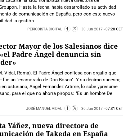
ía Lacarte ha sido nombrada nueva directora de
roupon. Hasta la fecha, había desarrollado su actividad
amento de comunicación en España, pero con este nuevo
lidad la gestión
PERIODISTA DIGITAL
30 Jun 2017
- 07:28 CET
ector Mayor de los Salesianos dice
«el Padre Ángel denuncia sin
nder»
. Vidal, Roma).-El Padre Ángel confiesa con orgullo que
e fue un "enamorado de Don Bosco". Y su décimo sucesor,
ién asturiano, Ángel Fernández Artime, lo sabe ypresume
isano, para el que no ahorra piropos: "Es un hombre De
JOSÉ MANUEL VIDAL
30 Jun 2017
- 07:31 CET
a Yáñez, nueva directora de
unicación de Takeda en España