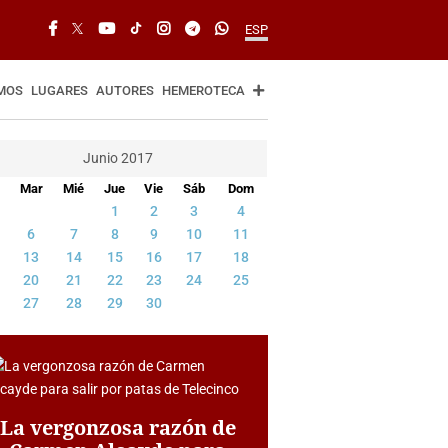
ESP
MOS
LUGARES
AUTORES
HEMEROTECA
Junio 2017
Mar
Mié
Jue
Vie
Sáb
Dom
1
2
3
4
6
7
8
9
10
11
13
14
15
16
17
18
20
21
22
23
24
25
27
28
29
30
La vergonzosa razón de