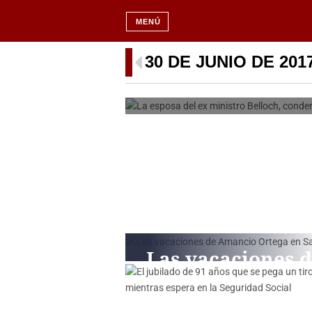
MENÚ
La esposa del ex m
30 DE JUNIO DE 201
me
Las vacaciones 
Amancio Ortega
en Saint Tropez 