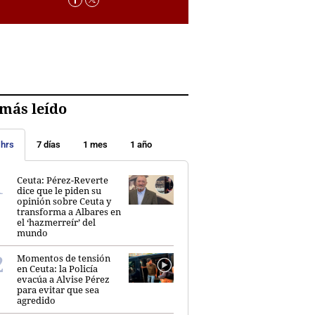
más leído
 hrs
7 días
1 mes
1 año
Ceuta: Pérez-Reverte
dice que le piden su
opinión sobre Ceuta y
transforma a Albares en
el ‘hazmerreír’ del
mundo
Momentos de tensión
en Ceuta: la Policía
evacúa a Alvise Pérez
para evitar que sea
agredido