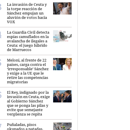
La invasión de Ceuta y
la torpe reacción de
Sánchez empujan un
aluvión de votos hacia
VOX
La Guardia Civil detecta
espías camuflados en la
avalancha de ilegales a
Ceuta: el juego híbrido
de Marruecos
Meloni, al frente de 22
países, carga contra el
‘irresponsable’ Sánchez
y exige a la UE que le
retire las competencias
migratorias
El Rey, indignado por la
invasión en Ceuta, exige
al Gobierno Sánchez
que se ponga las pilas y
evite que semejante
vergüenza se repita
Puñaladas, pisos
okupados a patadas,