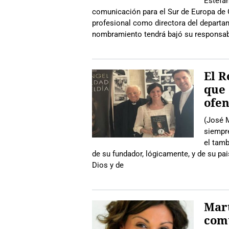
Estefan
comunicación para el Sur de Europa de G
profesional como directora del depart
nombramiento tendrá bajó su responsabi
El R
que 
ofe
(José M
siempr
el tamb
de su fundador, lógicamente, y de su pa
Dios y de
Mart
com