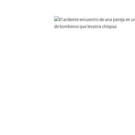
bordo de un yate
de 50 millones
PERIODISTA DIGITAL