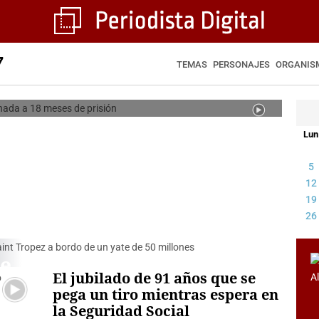
inistro Belloch, condenada a 18
7
ses de prisión
TEMAS
PERSONAJES
ORGANIS
REDACCIÓN
Lun
5
12
19
26
de
El jubilado de 91 años que se
pega un tiro mientras espera en
a
la Seguridad Social