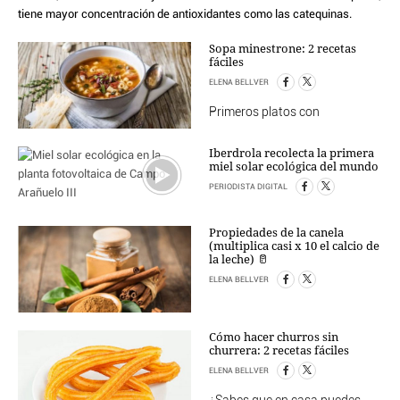
TEMAS
tiene mayor concentración de antioxidantes como las catequinas.
PERSONAJES
Sopa minestrone: 2 recetas
ORGANISMOS
fáciles
LUGARES
ELENA BELLVER
AUTORES
Primeros platos con
HEMEROTECA
Iberdrola recolecta la primera
SERVICIOS
miel solar ecológica del mundo
OFERTAS
PERIODISTA DIGITAL
CLUB PD
Propiedades de la canela
ENLACES
(multiplica casi x 10 el calcio de
MEDIOS
la leche) 🥛
MÁS SERVICIOS
ELENA BELLVER
EDICIONES
Cómo hacer churros sin
AMÉRICA
churrera: 2 recetas fáciles
ESPAÑA
ELENA BELLVER