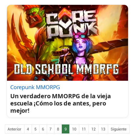
Corepunk MMORPG
Un verdadero MMORPG de la vieja
escuela ¡Cómo los de antes, pero
mejor!
Anterior
4
5
6
7
8
9
10
11
12
13
Siguiente