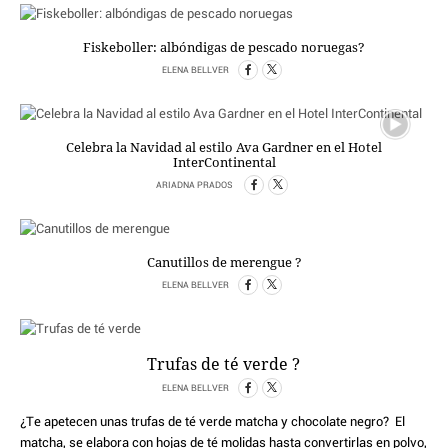
OTRAS WEBS
Fiskeboller: albóndigas de pescado noruegas?
CRIMEN Y CASTIGO
MOTOR
ELENA BELLVER
RELIGION
TRAVELLERS
Celebra la Navidad al estilo Ava Gardner en el Hotel
EXPERTOS
InterContinental
GASTRONOMÍA
ARIADNA PRADOS
SALUD
3SEGUNDOS
ESCAPARATE
Canutillos de merengue ?
LA SEGUNDA DOSIS
ELENA BELLVER
CORONAVIRUS
DIRECTORIOS
Trufas de té verde ?
LO ÚLTIMO
ELENA BELLVER
BLOGS
¿Te apetecen unas trufas de té verde matcha y chocolate negro? El
VÍDEOS
matcha, se elabora con hojas de té molidas hasta convertirlas en polvo,