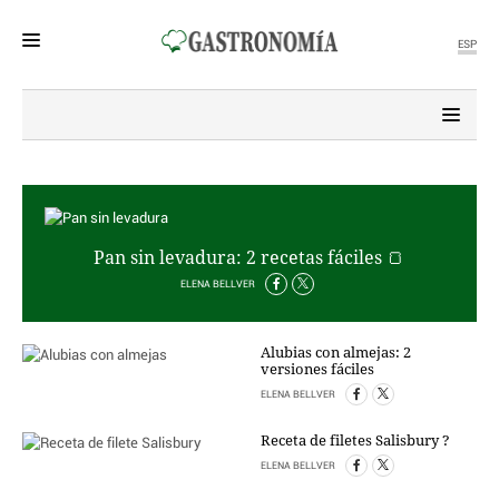
ESP
MENÚ
SECCIONES
POLÍTICA
MUNDO
PERIODISMO
Pan sin levadura: 2 recetas fáciles 🍞
ECONOMÍA
ELENA BELLVER
DEPORTES
CIENCIA
Alubias con almejas: 2
TECNOLOGÍA
versiones fáciles
CULTURA
ELENA BELLVER
TELEVISIÓN
Receta de filetes Salisbury ?
GENTE
MAGAZINE
ELENA BELLVER