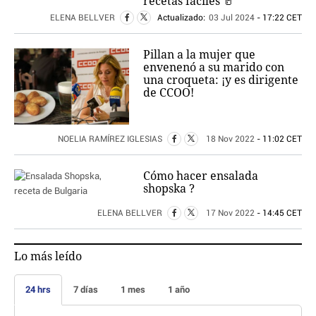
recetas fáciles 🥛
ELENA BELLVER
Actualizado:
03 Jul 2024
- 17:22 CET
Pillan a la mujer que
envenenó a su marido con
una croqueta: ¡y es dirigente
de CCOO!
NOELIA RAMÍREZ IGLESIAS
18 Nov 2022
- 11:02 CET
Cómo hacer ensalada
shopska ?
ELENA BELLVER
17 Nov 2022
- 14:45 CET
Lo más leído
24 hrs
7 días
1 mes
1 año