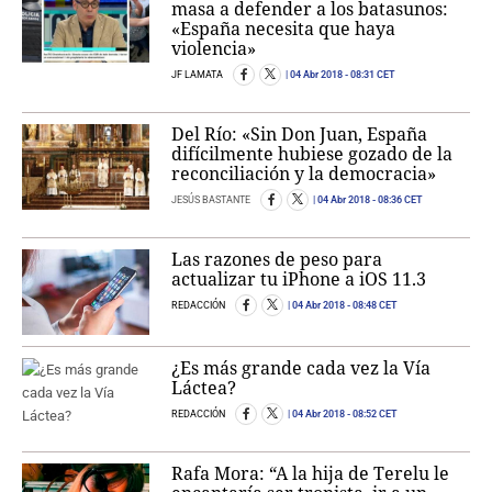
masa a defender a los batasunos:
«España necesita que haya
violencia»
JF LAMATA
04 Abr 2018
- 08:31 CET
Del Río: «Sin Don Juan, España
difícilmente hubiese gozado de la
reconciliación y la democracia»
JESÚS BASTANTE
04 Abr 2018
- 08:36 CET
Las razones de peso para
actualizar tu iPhone a iOS 11.3
REDACCIÓN
04 Abr 2018
- 08:48 CET
¿Es más grande cada vez la Vía
Láctea?
REDACCIÓN
04 Abr 2018
- 08:52 CET
Rafa Mora: “A la hija de Terelu le