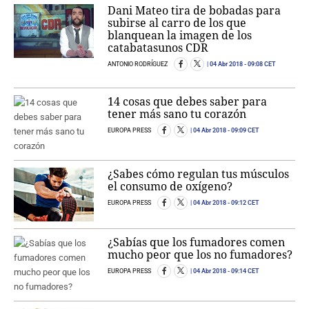
Dani Mateo tira de bobadas para
subirse al carro de los que
blanquean la imagen de los
catabatasunos CDR
ANTONIO RODRÍGUEZ
04 Abr 2018
- 09:08 CET
14 cosas que debes saber para
tener más sano tu corazón
EUROPA PRESS
04 Abr 2018
- 09:09 CET
¿Sabes cómo regulan tus músculos
el consumo de oxígeno?
EUROPA PRESS
04 Abr 2018
- 09:12 CET
¿Sabías que los fumadores comen
mucho peor que los no fumadores?
EUROPA PRESS
04 Abr 2018
- 09:14 CET