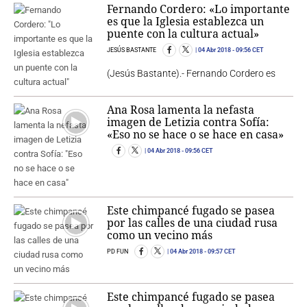
Fernando Cordero: «Lo importante
es que la Iglesia establezca un
puente con la cultura actual»
JESÚS BASTANTE
04 Abr 2018
- 09:56 CET
(Jesús Bastante).- Fernando Cordero es
Ana Rosa lamenta la nefasta
imagen de Letizia contra Sofía:
«Eso no se hace o se hace en casa»
04 Abr 2018
- 09:56 CET
Este chimpancé fugado se pasea
por las calles de una ciudad rusa
como un vecino más
PD FUN
04 Abr 2018
- 09:57 CET
Este chimpancé fugado se pasea