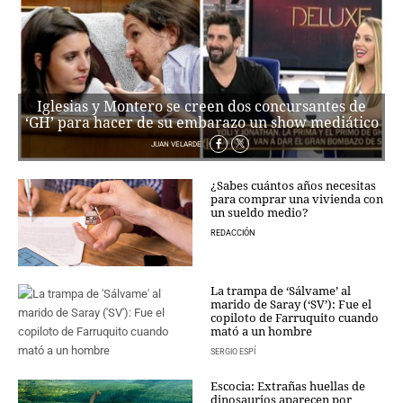
CRIMEN Y CASTIGO
MOTOR
RELIGION
TRAVELLERS
Iglesias y Montero se creen dos concursantes de
EXPERTOS
‘GH’ para hacer de su embarazo un show mediático
GASTRONOMÍA
JUAN VELARDE
SALUD
ESCAPARATE
¿Sabes cuántos años necesitas
para comprar una vivienda con
24X7
un sueldo medio?
LA RETAGUARDIA
REDACCIÓN
LA BURBUJA
La trampa de ‘Sálvame’ al
DIRECTORIOS
marido de Saray (‘SV’): Fue el
copiloto de Farruquito cuando
LO ÚLTIMO
mató a un hombre
BLOGS
SERGIO ESPÍ
VÍDEOS
Escocia: Extrañas huellas de
TEMAS
dinosaurios aparecen por