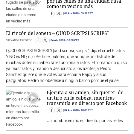
por las calles de una ciudad rusa
como un vecino más
04 Abr 2018
- 09:57 CET
El rincón del soneto – QUOD SCRIPSI SCRIPSI
SALVADOR FREIXEDO
04 Abr 2018
- 10:00 CET
QUOD SCRIPSI SCRIPSI “Quod scripsi, scripsi”, dijo el cruel Pilatos,
Y NO es NO, dijo Pedro el palotes, que aunque no disfrute de
muchas dotes su cabecita le funciona a ratos. El romano no quiso
ya más tratos y mandó a Jesucristo a los azotes, y Pedro
Sánchez quiere que le votes para echar a Rajoy y a sus
pazguatos. Pedro no obedece a ningún barón porque él ya se
Ejecuta a su amigo, sin querer, de
un tiro en la cabeza, mientras
transmitía en directo por Facebook
04 Abr 2018
- 10:00 CET
Un hombre emitió en directo por las redes