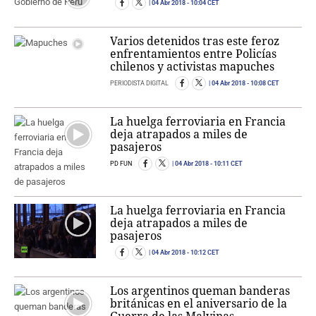
04 Abr 2018
- 10:04 CET
Varios detenidos tras este feroz
enfrentamientos entre Policías
chilenos y activistas mapuches
PERIODISTA DIGITAL
04 Abr 2018
- 10:08 CET
La huelga ferroviaria en Francia
deja atrapados a miles de
pasajeros
PD FUN
04 Abr 2018
- 10:11 CET
La huelga ferroviaria en Francia
deja atrapados a miles de
pasajeros
04 Abr 2018
- 10:12 CET
Los argentinos queman banderas
británicas en el aniversario de la
Guerra de las Malvinas