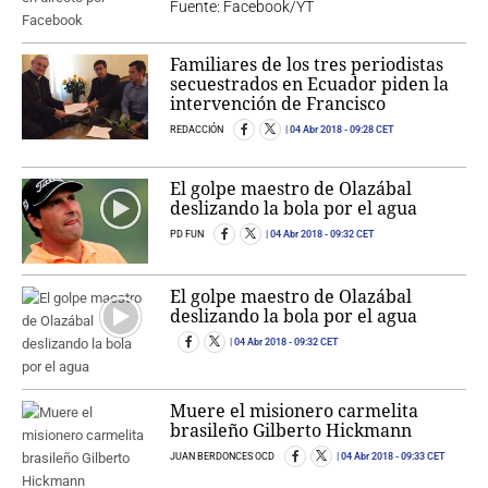
Fuente: Facebook/YT
Familiares de los tres periodistas
secuestrados en Ecuador piden la
intervención de Francisco
REDACCIÓN
04 Abr 2018
- 09:28 CET
El golpe maestro de Olazábal
deslizando la bola por el agua
PD FUN
04 Abr 2018
- 09:32 CET
El golpe maestro de Olazábal
deslizando la bola por el agua
04 Abr 2018
- 09:32 CET
Muere el misionero carmelita
brasileño Gilberto Hickmann
JUAN BERDONCES OCD
04 Abr 2018
- 09:33 CET