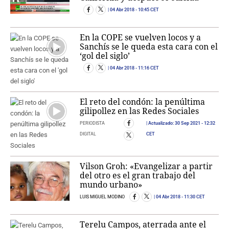
04 Abr 2018
- 10:45 CET
En la COPE se vuelven locos y a
Sanchís se le queda esta cara con el
‘gol del siglo’
04 Abr 2018
- 11:16 CET
El reto del condón: la penúltima
gilipollez en las Redes Sociales
PERIODISTA
Actualizado:
30 Sep 2021
- 12:32
DIGITAL
CET
Vilson Groh: «Evangelizar a partir
del otro es el gran trabajo del
mundo urbano»
LUIS MIGUEL MODINO
04 Abr 2018
- 11:30 CET
Terelu Campos, aterrada ante el