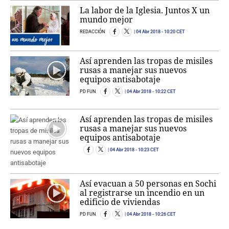
La labor de la Iglesia. Juntos X un
mundo mejor
REDACCIÓN
04 Abr 2018
- 10:20 CET
Así aprenden las tropas de misiles
rusas a manejar sus nuevos
equipos antisabotaje
PD FUN
04 Abr 2018
- 10:22 CET
Así aprenden las tropas de misiles
rusas a manejar sus nuevos
equipos antisabotaje
04 Abr 2018
- 10:23 CET
Así evacuan a 50 personas en Sochi
al registrarse un incendio en un
edificio de viviendas
PD FUN
04 Abr 2018
- 10:26 CET