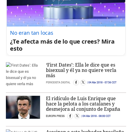
No eran tan locas
¿Te afecta más de lo que crees? Mira
esto
‘First Dates’: Ella le dice que es
bisexual y él ya no quiere verla
más
PERIODISTA DIGITAL
04 Abr 2018
- 07:56 CET
El ridículo de Luis Enrique que
hace la pelota a los catalanes y
desmejora al conjunto de España
EUROPA PRESS
04 Abr 2018
- 08:00 CET