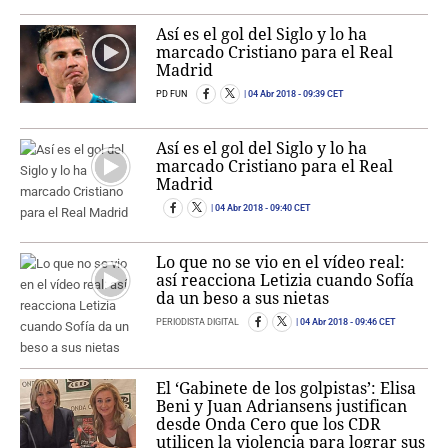
Así es el gol del Siglo y lo ha
marcado Cristiano para el Real
Madrid
PD FUN
04 Abr 2018
- 09:39 CET
Así es el gol del Siglo y lo ha
marcado Cristiano para el Real
Madrid
04 Abr 2018
- 09:40 CET
Lo que no se vio en el vídeo real:
así reacciona Letizia cuando Sofía
da un beso a sus nietas
PERIODISTA DIGITAL
04 Abr 2018
- 09:46 CET
El ‘Gabinete de los golpistas’: Elisa
Beni y Juan Adriansens justifican
desde Onda Cero que los CDR
utilicen la violencia para lograr sus