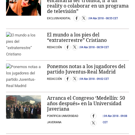
encantaría ser tronista, ir a un
reality o colaborar en un programa
de televisión”
EXCLUSIVADIGITAL
04 Abr 2018
- 08:55 CET
El mundo a los pies del
“extraterrestre” Cristiano
REDACCIÓN
04 Abr 2018
- 08:59 CET
Ponemos notas a los jugadores del
partido Juventus-Real Madrid
REDACCIÓN
04 Abr 2018
- 09:02 CET
Arranca el Congreso ‘Medellín: 50
años después» en la Universidad
Javeriana
PONTIFICIA UNIVERSIDAD
04 Abr 2018
- 09:08
JAVERIANA
CET