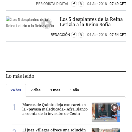
PERIODISTA DIGITAL
04 Abr 2018
- 07:49 CET
Los 5 desplantes de la Reina
Letizia a la Reina Sofía
REDACCIÓN
04 Abr 2018
- 07:54 CET
Lo más leído
24 hrs
7 días
1 mes
1 año
Marcos de Quinto deja con careto a
la «payasa maleducada» Afra Blanco
a cuenta de la invasión de Ceuta
El juez Villegas ofrece una solución