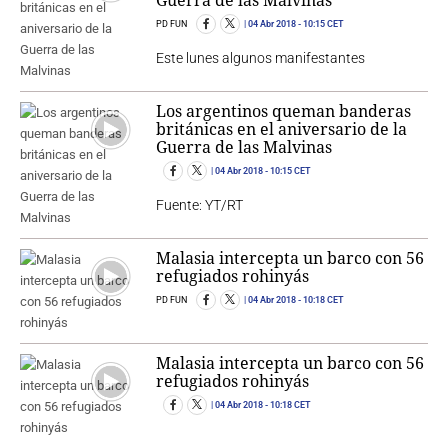
PD FUN
04 Abr 2018
- 10:15 CET
Este lunes algunos manifestantes
Los argentinos queman banderas
británicas en el aniversario de la
Guerra de las Malvinas
04 Abr 2018
- 10:15 CET
Fuente: YT/RT
Malasia intercepta un barco con 56
refugiados rohinyás
PD FUN
04 Abr 2018
- 10:18 CET
Malasia intercepta un barco con 56
refugiados rohinyás
04 Abr 2018
- 10:18 CET