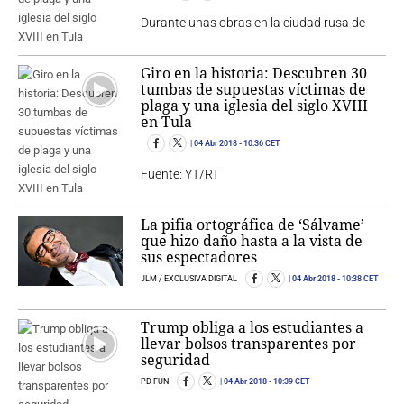
Durante unas obras en la ciudad rusa de
Giro en la historia: Descubren 30
tumbas de supuestas víctimas de
plaga y una iglesia del siglo XVIII
en Tula
04 Abr 2018
- 10:36 CET
Fuente: YT/RT
La pifia ortográfica de ‘Sálvame’
que hizo daño hasta a la vista de
sus espectadores
JLM / EXCLUSIVA DIGITAL
04 Abr 2018
- 10:38 CET
Trump obliga a los estudiantes a
llevar bolsos transparentes por
seguridad
PD FUN
04 Abr 2018
- 10:39 CET