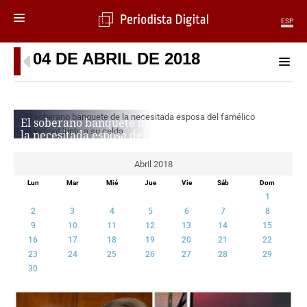
ESP
04 DE ABRIL DE 2018
MENÚ
SECCIONES
POLÍTICA
El soberano banquete de
MUNDO
la necesitada esposa del
PERIODISMO
famélico Puigdemont
ECONOMÍA
junto a su celda
Abril 2018
DEPORTES
PERIODISTA DIGITAL
Lun
Mar
Mié
Jue
Vie
Sáb
Dom
CIENCIA
1
TECNOLOGÍA
2
3
4
5
6
7
8
CULTURA
9
10
11
12
13
14
15
16
17
18
19
20
21
22
TELEVISIÓN
23
24
25
26
27
28
29
GENTE
30
MAGAZINE
OTRAS WEBS