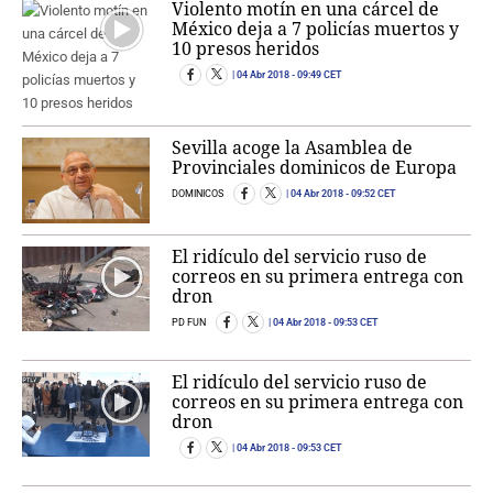
Violento motín en una cárcel de
México deja a 7 policías muertos y
10 presos heridos
04 Abr 2018
- 09:49 CET
Sevilla acoge la Asamblea de
Provinciales dominicos de Europa
DOMINICOS
04 Abr 2018
- 09:52 CET
El ridículo del servicio ruso de
correos en su primera entrega con
dron
PD FUN
04 Abr 2018
- 09:53 CET
El ridículo del servicio ruso de
correos en su primera entrega con
dron
04 Abr 2018
- 09:53 CET