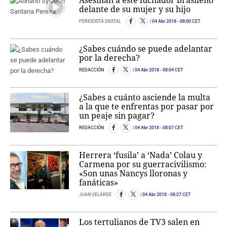
Asesinan a este luchador brasileño
delante de su mujer y su hijo
PERIODISTA DIGITAL
04 Abr 2018
- 08:00 CET
¿Sabes cuándo se puede adelantar
por la derecha?
REDACCIÓN
04 Abr 2018
- 08:04 CET
¿Sabes a cuánto asciende la multa
a la que te enfrentas por pasar por
un peaje sin pagar?
REDACCIÓN
04 Abr 2018
- 08:07 CET
Herrera ‘fusila’ a ‘Nada’ Colau y
Carmena por su guerracivilismo:
«Son unas Nancys lloronas y
fanáticas»
JUAN VELARDE
04 Abr 2018
- 08:27 CET
Los tertulianos de TV3 salen en