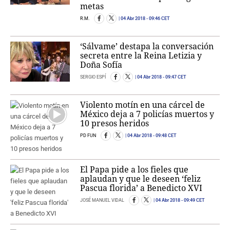
metas
R.M.
04 Abr 2018
- 09:46 CET
‘Sálvame’ destapa la conversación
secreta entre la Reina Letizia y
Doña Sofía
SERGIO ESPÍ
04 Abr 2018
- 09:47 CET
Violento motín en una cárcel de
México deja a 7 policías muertos y
10 presos heridos
PD FUN
04 Abr 2018
- 09:48 CET
El Papa pide a los fieles que
aplaudan y que le deseen ‘feliz
Pascua florida’ a Benedicto XVI
JOSÉ MANUEL VIDAL
04 Abr 2018
- 09:49 CET