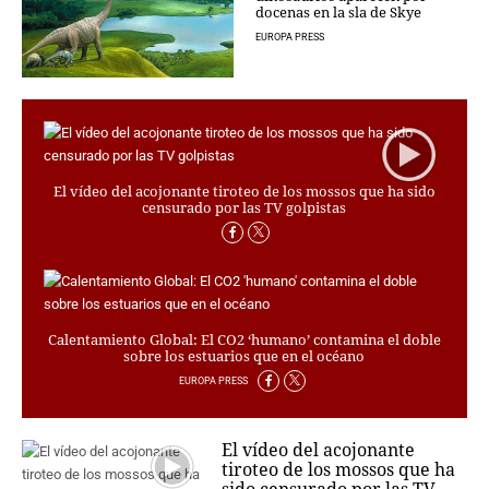
PERSONAJES
docenas en la sla de Skye
ORGANISMOS
EUROPA PRESS
LUGARES
AUTORES
HEMEROTECA
SERVICIOS
El vídeo del acojonante tiroteo de los mossos que ha sido
OFERTAS
censurado por las TV golpistas
CLUB PD
ENLACES
MEDIOS
MÁS SERVICIOS
Calentamiento Global: El CO2 ‘humano’ contamina el doble
sobre los estuarios que en el océano
EDICIONES
EUROPA PRESS
AMÉRICA
ESPAÑA
El vídeo del acojonante
tiroteo de los mossos que ha
sido censurado por las TV