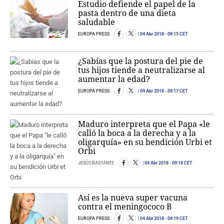
Estudio defiende el papel de la
pasta dentro de una dieta
saludable
EUROPA PRESS
04 Abr 2018
- 09:15 CET
¿Sabías que la postura del pie de
tus hijos tiende a neutralizarse al
aumentar la edad?
EUROPA PRESS
04 Abr 2018
- 09:17 CET
Maduro interpreta que el Papa «le
calló la boca a la derecha y a la
oligarquía» en su bendición Urbi et
Orbi
JESÚS BASTANTE
04 Abr 2018
- 09:18 CET
Así es la nueva super vacuna
contra el meningococo B
EUROPA PRESS
04 Abr 2018
- 09:19 CET