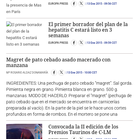
EUROPA PRESS
13 Ene 2015
- 09:56 CET
El primer borrador del plan de la
hepatitis C estará listo en 3
semanas
EUROPA PRESS
13 Ene 2015
- 09:59 CET
Magret de pato cebado asado macerado con
manzana
Mª ROSARIO ALDAZ DONAMARÍA
13 Ene 2015
- 10:00 CET
INGREDIENTES: Una pechuga de pato cebado “magret”. Sal gorda.
Pimienta negra en grano. Pimienta blanca en grano. 500 g.
manzanas. MODO DE HACERLO: Preparar el “magret” (pechuga de
pato cebado que en el mercado se encuentra en carnicerías
preparada al vacío). En la parte de la piel se le hace unos cortes
profundos en forma de rombos. En el mortero se pone una
Convocada la II edición de los
Premios Taurinos de C-LM