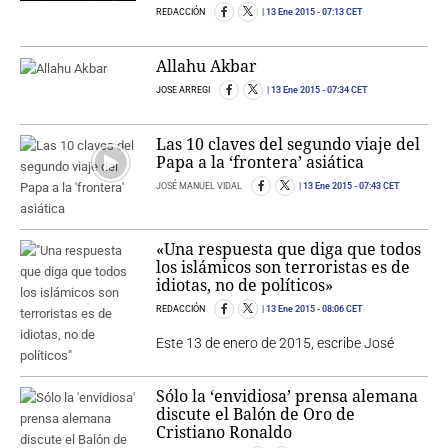
REDACCIÓN
13 Ene 2015
- 07:13 CET
Allahu Akbar
JOSE ARREGI
13 Ene 2015
- 07:34 CET
Las 10 claves del segundo viaje del
Papa a la ‘frontera’ asiática
JOSÉ MANUEL VIDAL
13 Ene 2015
- 07:43 CET
«Una respuesta que diga que todos
los islámicos son terroristas es de
idiotas, no de políticos»
REDACCIÓN
13 Ene 2015
- 08:06 CET
Este 13 de enero de 2015, escribe José
Sólo la ‘envidiosa’ prensa alemana
discute el Balón de Oro de
Cristiano Ronaldo