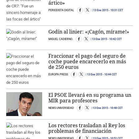
ártico»
PERIODISTA DIGITAL
13 Ene 2015
- 10:31 CET
Godín al linier: «¡Cagón, mírame!»
MIGUEL CADIERNO.
13 Ene 2015
- 10:42 CET
Fraccionar el pago del seguro de
coche puede encarecerlo en más
de 250 euros
EUROPA PRESS
13 Ene 2015
- 10:44 CET
El PSOE llevará en su programa un
MIR para profesores
NEWS UNIVERSIDAD
13 Ene 2015
- 10:48 CET
Los rectores trasladan al Rey los
problemas de financiación
NEWS UNIVERSIDAD
13 Ene 2015
- 10:51 CET