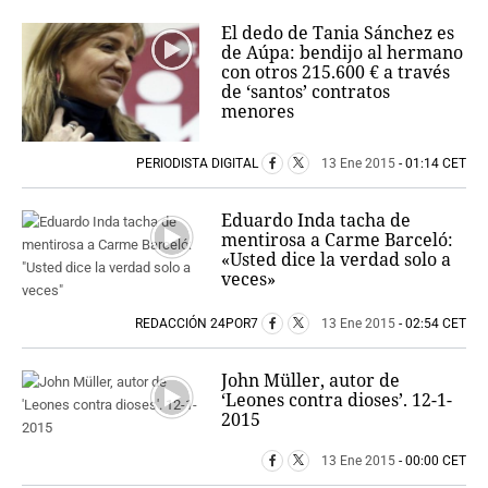
PERSONAJES
El dedo de Tania Sánchez es
ORGANISMOS
de Aúpa: bendijo al hermano
LUGARES
con otros 215.600 € a través
de ‘santos’ contratos
AUTORES
menores
HEMEROTECA
PERIODISTA DIGITAL
13 Ene 2015
- 01:14 CET
SERVICIOS
OFERTAS
Eduardo Inda tacha de
CLUB PD
mentirosa a Carme Barceló:
«Usted dice la verdad solo a
ENLACES
veces»
MEDIOS
MÁS SERVICIOS
REDACCIÓN 24POR7
13 Ene 2015
- 02:54 CET
EDICIONES
John Müller, autor de
AMÉRICA
‘Leones contra dioses’. 12-1-
2015
ESPAÑA
13 Ene 2015
- 00:00 CET