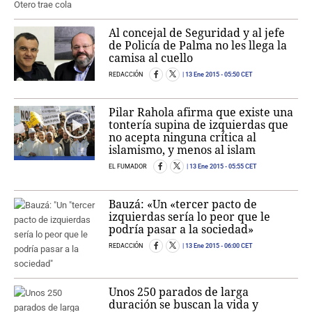
Al concejal de Seguridad y al jefe
de Policía de Palma no les llega la
camisa al cuello
REDACCIÓN
13 Ene 2015
- 05:50 CET
Pilar Rahola afirma que existe una
tontería supina de izquierdas que
no acepta ninguna crítica al
islamismo, y menos al islam
EL FUMADOR
13 Ene 2015
- 05:55 CET
Bauzá: «Un «tercer pacto de
izquierdas sería lo peor que le
podría pasar a la sociedad»
REDACCIÓN
13 Ene 2015
- 06:00 CET
Unos 250 parados de larga
duración se buscan la vida y