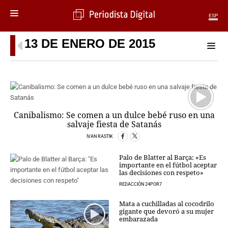
ESP
13 DE ENERO DE 2015
MENÚ
SECCIONES
POLÍTICA
MUNDO
PERIODISMO
Canibalismo: Se comen a un dulce bebé ruso en una
ECONOMÍA
salvaje fiesta de Satanás
DEPORTES
IVAN RASTIK
CIENCIA
TECNOLOGÍA
Palo de Blatter al Barça: «Es
importante en el fútbol aceptar
CULTURA
las decisiones con respeto»
TELEVISIÓN
REDACCIÓN 24POR7
GENTE
Mata a cuchilladas al cocodrilo
MAGAZINE
gigante que devoró a su mujer
embarazada
OTRAS WEBS