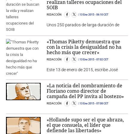
realizan talleres ocupaciones del
SOIB
REDACCIÓN
13 Ene 2015
- 06:10 CET
Unos 250 parados de larga duración de
«Thomas Piketty demuestra que
con la crisis la desigualdad no ha
hecho más que crecer»
REDACCIÓN
13 Ene 2015
- 07:02 CET
Este 13 de enero de 2015, escribe José
«La noticia del nombramiento de
Floriano como director de
campaña del PP invita al bostezo»
REDACCIÓN
13 Ene 2015
- 07:08 CET
«Hollande supo ser el que abraza,
el que consuela, el líder que
defiende las libertades»