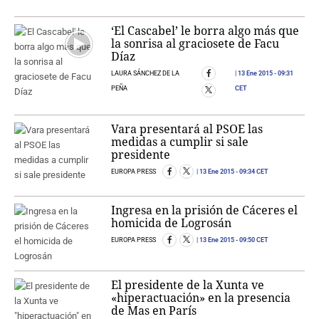
‘El Cascabel’ le borra algo más que
la sonrisa al graciosete de Facu
Díaz
LAURA SÁNCHEZ DE LA
13 Ene 2015
- 09:31
PEÑA
CET
Vara presentará al PSOE las
medidas a cumplir si sale
presidente
EUROPA PRESS
13 Ene 2015
- 09:34 CET
Ingresa en la prisión de Cáceres el
homicida de Logrosán
EUROPA PRESS
13 Ene 2015
- 09:50 CET
El presidente de la Xunta ve
«hiperactuación» en la presencia
de Mas en París