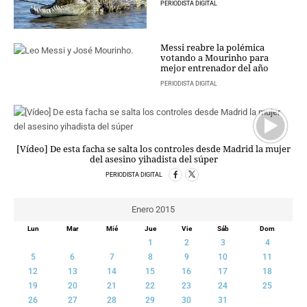
PERIODISTA DIGITAL
CRIMEN Y CASTIGO
MOTOR
Messi reabre la polémica
RELIGION
votando a Mourinho para
mejor entrenador del año
TRAVELLERS
PERIODISTA DIGITAL
EXPERTOS
GASTRONOMÍA
SALUD
ESCAPARATE
[Vídeo] De esta facha se salta los controles desde Madrid la mujer
24X7
del asesino yihadista del súper
LA RETAGUARDIA
PERIODISTA DIGITAL
LA BURBUJA
Enero 2015
DIRECTORIOS
Lun
Mar
Mié
Jue
Vie
Sáb
Dom
1
2
3
4
LO ÚLTIMO
5
6
7
8
9
10
11
BLOGS
12
13
14
15
16
17
18
VÍDEOS
19
20
21
22
23
24
25
TEMAS
26
27
28
29
30
31