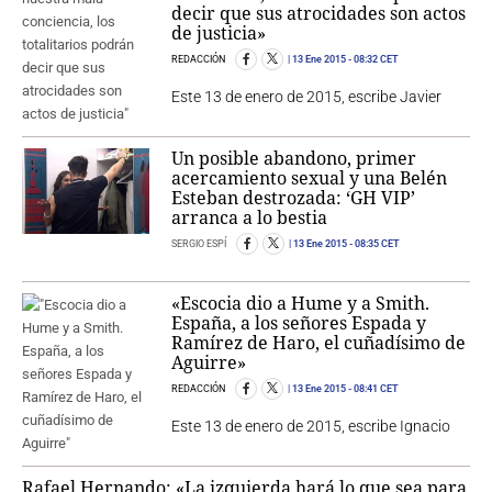
decir que sus atrocidades son actos
de justicia»
REDACCIÓN
13 Ene 2015
- 08:32 CET
Este 13 de enero de 2015, escribe Javier
Un posible abandono, primer
acercamiento sexual y una Belén
Esteban destrozada: ‘GH VIP’
arranca a lo bestia
SERGIO ESPÍ
13 Ene 2015
- 08:35 CET
«Escocia dio a Hume y a Smith.
España, a los señores Espada y
Ramírez de Haro, el cuñadísimo de
Aguirre»
REDACCIÓN
13 Ene 2015
- 08:41 CET
Este 13 de enero de 2015, escribe Ignacio
Rafael Hernando: «La izquierda hará lo que sea para