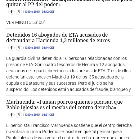
quitar al PP del poder»
13 Ene 2015
- 08:42 CET
VER MINUTO 53':00''
Detenidos 16 abogados de ETA acusados de
defraudar a Hacienda 1,3 millones de euros
13 Ene 2015
- 08:44 CET
La guardia civil ha detenido a 16 personas relacionadas con los
presos de ETA. Son cuatro tesoreros de Herrira y 12 abogados,
acusados de impartir directrices a los presos de ETA. Tres de ellos
defendían este lunes en Madrid a 19 de los 35 acusados de la
cúpula de Batasuna y sus sucesoras. Pero el juicio se ha
suspendido. Los detenidos están acusados de fraude, blanqueo y
Marhuenda: «Fuman porros quienes piensan que
Pablo Iglesias es el mesías del centro derecha»
13 Ene 2015
- 08:51 CET
El periodista Francisco Marhuenda sostiene que el centro derecha
no votará nunca a Podemos e insiste en que "al pensar que a
Pablo Iglesias le va a votar el centro-derecha, parece que alguien