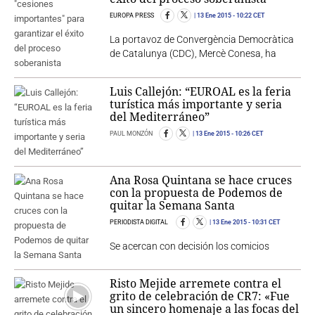
EUROPA PRESS
13 Ene 2015
- 10:22 CET
La portavoz de Convergència Democràtica
de Catalunya (CDC), Mercè Conesa, ha
Luis Callejón: “EUROAL es la feria
turística más importante y seria
del Mediterráneo”
PAUL MONZÓN
13 Ene 2015
- 10:26 CET
Ana Rosa Quintana se hace cruces
con la propuesta de Podemos de
quitar la Semana Santa
PERIODISTA DIGITAL
13 Ene 2015
- 10:31 CET
Se acercan con decisión los comicios
Risto Mejide arremete contra el
grito de celebración de CR7: «Fue
un sincero homenaje a las focas del