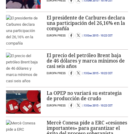
EUROPA PRESS
13 Ene 2015
- 10:16 CET
El presidente de Carbures declara
una participación del 26,16% en la
compañía
EUROPA PRESS
13 Ene 2015
- 10:22 CET
El precio del petróleo Brent baja
de 46 dólares y marca mínimos de
casi seis años
EUROPA PRESS
13 Ene 2015
- 10:22 CET
La OPEP no variará su estrategia
de producción de crudo
EUROPA PRESS
13 Ene 2015
- 10:22 CET
Mercè Conesa pide a ERC «cesiones
importantes» para garantizar el
éxito del proceso soberanista