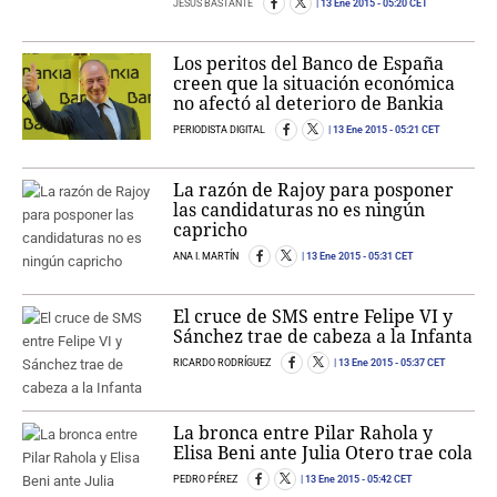
JESÚS BASTANTE
13 Ene 2015
- 05:20 CET
Los peritos del Banco de España
creen que la situación económica
no afectó al deterioro de Bankia
PERIODISTA DIGITAL
13 Ene 2015
- 05:21 CET
La razón de Rajoy para posponer
las candidaturas no es ningún
capricho
ANA I. MARTÍN
13 Ene 2015
- 05:31 CET
El cruce de SMS entre Felipe VI y
Sánchez trae de cabeza a la Infanta
RICARDO RODRÍGUEZ
13 Ene 2015
- 05:37 CET
La bronca entre Pilar Rahola y
Elisa Beni ante Julia Otero trae cola
PEDRO PÉREZ
13 Ene 2015
- 05:42 CET