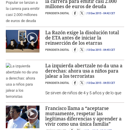
la carrera para emitir casi 2.000
millones de euros de deuda
PERIODISTA DIGITAL
13 Ene 2015
- 04:42 CET
La Razón exige la disolución total
de ETA antes de iniciar la
reinserción de los etarras
PERIODISTA DIGITAL
13 Ene 2015
- 04:45 CET
La izquierda abertzale no da una a
derechas: ahora usa a niños para
jalear a los terroristas
PERIODISTA DIGITAL
13 Ene 2015
- 04:55 CET
Se sirven de niños de 4 y 5 años y de lo que
Francisco llama a “aceptarse
mutuamente, respetar las
legítimas diferencias y aprender a
vivir como una única familia”