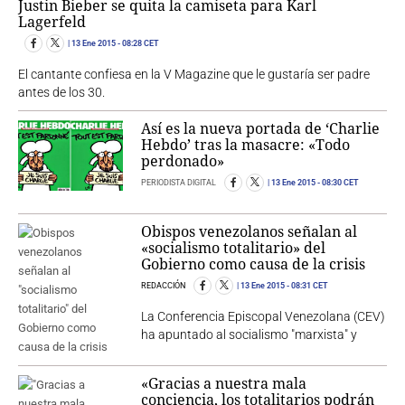
Justin Bieber se quita la camiseta para Karl
Lagerfeld
13 Ene 2015
- 08:28 CET
El cantante confiesa en la V Magazine que le gustaría ser padre
antes de los 30.
Así es la nueva portada de ‘Charlie
Hebdo’ tras la masacre: «Todo
perdonado»
PERIODISTA DIGITAL
13 Ene 2015
- 08:30 CET
Obispos venezolanos señalan al
«socialismo totalitario» del
Gobierno como causa de la crisis
REDACCIÓN
13 Ene 2015
- 08:31 CET
La Conferencia Episcopal Venezolana (CEV)
ha apuntado al socialismo "marxista" y
«Gracias a nuestra mala
conciencia, los totalitarios podrán