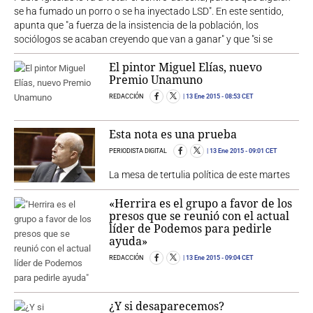
se ha fumado un porro o se ha inyectado LSD". En este sentido,
apunta que "a fuerza de la insistencia de la población, los
sociólogos se acaban creyendo que van a ganar" y que "si se
El pintor Miguel Elías, nuevo
Premio Unamuno
REDACCIÓN
13 Ene 2015
- 08:53 CET
Esta nota es una prueba
PERIODISTA DIGITAL
13 Ene 2015
- 09:01 CET
La mesa de tertulia política de este martes
«Herrira es el grupo a favor de los
presos que se reunió con el actual
líder de Podemos para pedirle
ayuda»
REDACCIÓN
13 Ene 2015
- 09:04 CET
¿Y si desaparecemos?