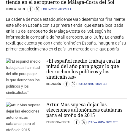
tienda en el aeropuerto de Málaga-Costa del Sol
EUROPA PRESS
13 Ene 2015
- 08:22 CET
La cadena de moda estadounidense Gap desembarca finalmente
este año en España con su primera tienda, que estará localizada
en la T3 del aeropuerto de Málaga-Costa del Sol, según ha
informado la compañía de 'retail' aeroportuario, Dufry. La enseña
textil, que cuenta ya con tienda 'online' en España, inaugura así su
primer establecimiento en el país, un mercado en el que podría
«El español medio trabaja casi la
mitad del año para pagar lo que
derrochan los políticos y los
sindicalistas»
REDACCIÓN
13 Ene 2015
- 08:23 CET
Artur Mas sopesa dejar las
elecciones autonómicas catalanas
para el otoño de 2015
PERIODISTA DIGITAL
13 Ene 2015
- 08:23 CET