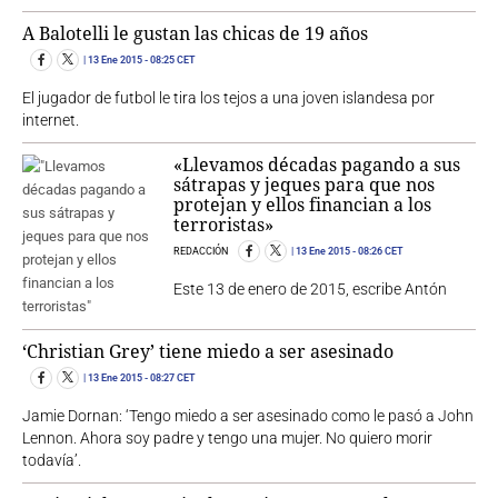
A Balotelli le gustan las chicas de 19 años
13 Ene 2015
- 08:25 CET
El jugador de futbol le tira los tejos a una joven islandesa por
internet.
«Llevamos décadas pagando a sus
sátrapas y jeques para que nos
protejan y ellos financian a los
terroristas»
REDACCIÓN
13 Ene 2015
- 08:26 CET
Este 13 de enero de 2015, escribe Antón
‘Christian Grey’ tiene miedo a ser asesinado
13 Ene 2015
- 08:27 CET
Jamie Dornan: ‘Tengo miedo a ser asesinado como le pasó a John
Lennon. Ahora soy padre y tengo una mujer. No quiero morir
todavía’.