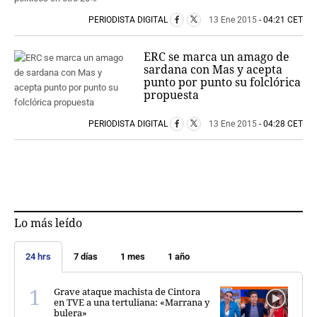
PERIODISTA DIGITAL
13 Ene 2015
- 04:21 CET
ERC se marca un amago de
sardana con Mas y acepta
punto por punto su folclórica
propuesta
PERIODISTA DIGITAL
13 Ene 2015
- 04:28 CET
Lo más leído
24 hrs
7 días
1 mes
1 año
Grave ataque machista de Cintora
en TVE a una tertuliana: «Marrana y
bulera»