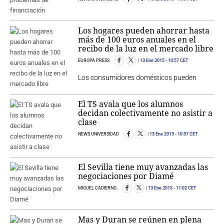
Los hogares pueden ahorrar hasta
más de 100 euros anuales en el
recibo de la luz en el mercado libre
EUROPA PRESS
13 Ene 2015
- 10:57 CET
Los consumidores domésticos pueden
El TS avala que los alumnos
decidan colectivamente no asistir a
clase
NEWS UNIVERSIDAD
13 Ene 2015
- 10:57 CET
El Sevilla tiene muy avanzadas las
negociaciones por Diamé
MIGUEL CADIERNO.
13 Ene 2015
- 11:02 CET
Mas y Duran se reúnen en plena