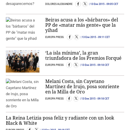
DOLORES ALEIXANDRE
13 Ene 2015
- 09:05 CET
Beiras acusa a los «bárbaros» del
PP de «matar más gente» que la
yihad
EUROPA PRESS.
13 Ene 2015
- 09:11 CET
‘La isla mínima’, la gran
triunfadora de los Premios Forqué
EUROPA PRESS
13 Ene 2015
- 09:18 CET
Melani Costa, sin Cayetano
Martínez de Irujo, posa sonriente
en la Milla de Oro
EUROPA PRESS
13 Ene 2015
- 09:18 CET
La Reina Letizia posa feliz y radiante con un look
Black & White