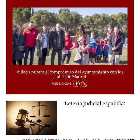
PERSONAJES
ORGANISMOS
LUGARES
AUTORES
HEMEROTECA
SERVICIOS
OFERTAS
CLUB PD
Villacís reitera el compromiso del Ayuntamiento con los
ENLACES
clubes de Madrid
MEDIOS
PAUL MONZÓN
MÁS SERVICIOS
‘Lotería judicial española’
EDICIONES
AMÉRICA
ESPAÑA