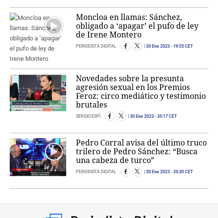
Moncloa en llamas: Sánchez,
obligado a ‘apagar’ el pufo de ley
de Irene Montero
PERIODISTA DIGITAL
30 Ene 2023
- 19:55 CET
Novedades sobre la presunta
agresión sexual en los Premios
Feroz: circo mediático y testimonio
brutales
SERGIO ESPÍ
30 Ene 2023
- 20:17 CET
Pedro Corral avisa del último truco
trilero de Pedro Sánchez: “Busca
una cabeza de turco”
PERIODISTA DIGITAL
30 Ene 2023
- 20:30 CET