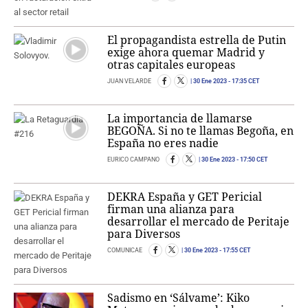
El propagandista estrella de Putin
exige ahora quemar Madrid y
otras capitales europeas
JUAN VELARDE
30 Ene 2023
- 17:35 CET
La importancia de llamarse
BEGOÑA. Si no te llamas Begoña, en
España no eres nadie
EURICO CAMPANO
30 Ene 2023
- 17:50 CET
DEKRA España y GET Pericial
firman una alianza para
desarrollar el mercado de Peritaje
para Diversos
COMUNICAE
30 Ene 2023
- 17:55 CET
Sadismo en ‘Sálvame’: Kiko