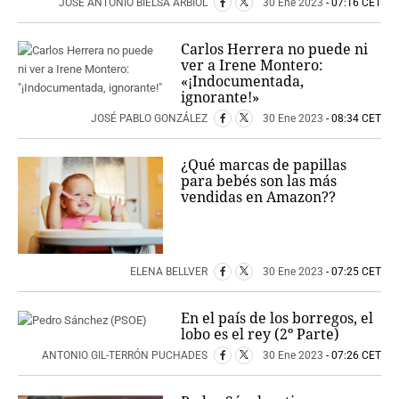
JOSÉ ANTONIO BIELSA ARBIOL
30 Ene 2023
- 07:16 CET
Carlos Herrera no puede ni
ver a Irene Montero:
«¡Indocumentada,
ignorante!»
JOSÉ PABLO GONZÁLEZ
30 Ene 2023
- 08:34 CET
¿Qué marcas de papillas
para bebés son las más
vendidas en Amazon??
ELENA BELLVER
30 Ene 2023
- 07:25 CET
En el país de los borregos, el
lobo es el rey (2º Parte)
ANTONIO GIL-TERRÓN PUCHADES
30 Ene 2023
- 07:26 CET