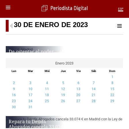
ESP
30 DE ENERO DE 2023
MENÚ
SECCIONES
POLÍTICA
De ostentar el poder… al
MUNDO
absoluto ridículo: 34 años
PERIODISMO
de fracasos del PSOE en la
Enero 2023
ECONOMÍA
ciudad de Madrid
Lun
Mar
Mié
Jue
Vie
Sáb
Dom
DEPORTES
JOSÉ ANTONIO GONZÁLEZ GÓMEZ
1
CIENCIA
2
3
4
5
6
7
8
TECNOLOGÍA
9
10
11
12
13
14
15
CULTURA
16
17
18
19
20
21
22
23
24
25
26
27
28
29
TELEVISIÓN
30
31
GENTE
MAGAZINE
Repara tu Deuda
Abogados cancela 33.074 €
OTRAS WEBS