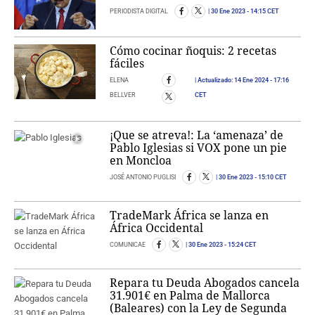
PERIODISTA DIGITAL
30 Ene 2023
- 14:15 CET
Cómo cocinar ñoquis: 2 recetas
fáciles
ELENA
Actualizado:
14 Ene 2024
- 17:16
BELLVER
CET
¡Que se atreva!: La ‘amenaza’ de
Pablo Iglesias si VOX pone un pie
en Moncloa
JOSÉ ANTONIO PUGLISI
30 Ene 2023
- 15:10 CET
TradeMark África se lanza en
África Occidental
COMUNICAE
30 Ene 2023
- 15:24 CET
Repara tu Deuda Abogados cancela
31.901€ en Palma de Mallorca
(Baleares) con la Ley de Segunda