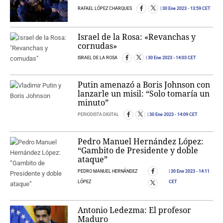
RAFAEL LÓPEZ CHARQUES
30 Ene 2023
- 13:59 CET
Israel de la Rosa: «Revanchas y
cornudas»
ISRAEL DE LA ROSA
30 Ene 2023
- 14:03 CET
Putin amenazó a Boris Johnson con
lanzarle un misil: “Solo tomaría un
minuto”
PERIODISTA DIGITAL
30 Ene 2023
- 14:09 CET
Pedro Manuel Hernández López:
“Gambito de Presidente y doble
ataque”
PEDRO MANUEL HERNÁNDEZ
30 Ene 2023
- 14:11
LÓPEZ
CET
Antonio Ledezma: El profesor
Maduro