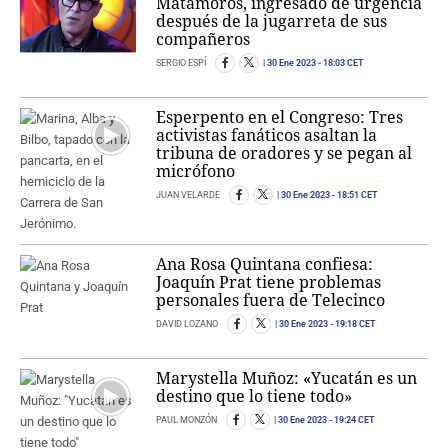
Matamoros, ingresado de urgencia
después de la jugarreta de sus
compañeros
SERGIO ESPÍ
30 Ene 2023
- 18:03 CET
Esperpento en el Congreso: Tres
activistas fanáticos asaltan la
tribuna de oradores y se pegan al
micrófono
JUAN VELARDE
30 Ene 2023
- 18:51 CET
Ana Rosa Quintana confiesa:
Joaquín Prat tiene problemas
personales fuera de Telecinco
DAVID LOZANO
30 Ene 2023
- 19:18 CET
Marystella Muñoz: «Yucatán es un
destino que lo tiene todo»
PAUL MONZÓN
30 Ene 2023
- 19:24 CET