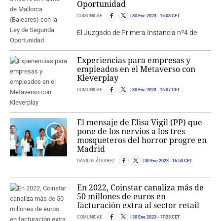
Oportunidad
COMUNICAE
30 Ene 2023
- 16:03 CET
El Juzgado de Primera Instancia nº4 de
Experiencias para empresas y
empleados en el Metaverso con
Kleverplay
COMUNICAE
30 Ene 2023
- 16:07 CET
El mensaje de Elisa Vigil (PP) que
pone de los nervios a los tres
mosqueteros del horror progre en
Madrid
DAVID G. ÁLVAREZ
30 Ene 2023
- 16:50 CET
En 2022, Coinstar canaliza más de
50 millones de euros en
facturación extra al sector retail
COMUNICAE
30 Ene 2023
- 17:23 CET