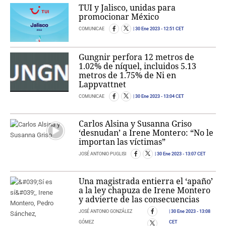
TUI y Jalisco, unidas para
promocionar México
COMUNICAE
30 Ene 2023
- 12:51 CET
Gungnir perfora 12 metros de
1.02% de níquel, incluidos 5.13
metros de 1.75% de Ni en
Lappvattnet
COMUNICAE
30 Ene 2023
- 13:04 CET
Carlos Alsina y Susanna Griso
‘desnudan’ a Irene Montero: “No le
importan las víctimas”
JOSÉ ANTONIO PUGLISI
30 Ene 2023
- 13:07 CET
Una magistrada entierra el ‘apaño’
a la ley chapuza de Irene Montero
y advierte de las consecuencias
JOSÉ ANTONIO GONZÁLEZ
30 Ene 2023
- 13:08
GÓMEZ
CET