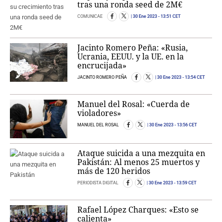
tras una ronda seed de 2M€
COMUNICAE
30 Ene 2023
- 13:51 CET
Jacinto Romero Peña: «Rusia,
Ucrania, EEUU. y la UE. en la
encrucijada»
JACINTO ROMERO PEÑA
30 Ene 2023
- 13:54 CET
Manuel del Rosal: «Cuerda de
violadores»
MANUEL DEL ROSAL
30 Ene 2023
- 13:56 CET
Ataque suicida a una mezquita en
Pakistán: Al menos 25 muertos y
más de 120 heridos
PERIODISTA DIGITAL
30 Ene 2023
- 13:59 CET
Rafael López Charques: «Esto se
calienta»