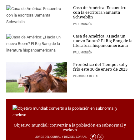
en Madrid con la Ley de
Casa de América: Encuentro
Segunda Oportunidad
CRIMEN Y CASTIGO
con la escritora Samanta
Schweblin
MOTOR
COMUNICAE
RELIGION
PAUL MONZÓN
TRAVELLERS
Casa de América: ¿Hacia un
nuevo Boom? El Big Bang de la
EXPERTOS
literatura hispanoamericana
GASTRONOMÍA
PAUL MONZÓN
SALUD
ESCAPARATE
Pronóstico del Tiempo: sol y
frío este 30 de enero de 2023
24X7
PERIODISTA DIGITAL
LA RETAGUARDIA
LA BURBUJA
DIRECTORIOS
LO ÚLTIMO
BLOGS
Objetivo mundial: convertir a la población en subnormal y
VÍDEOS
esclava
TEMAS
JORGE DEL CORRAL Y DÍEZ DEL CORRAL