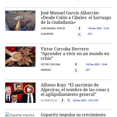
José Manuel García Albarrán:
«Desde Colón a Cibeles: el hartazgo
de la ciudadanía»
JOSÉ MANUEL GARCÍA
30 Ene 2023
- 13:24
ALBARRÁN
CET
Víctor Corcoba Herrero:
“Aprender a vivir en un mundo en
crisis”
VÍCTOR CORCOBA
30 Ene 2023
- 13:46
HERRERO
CET
Alfonso Rojo: “El sacristán de
Algeciras, el nombre de las cosas y
el agilipollamiento general”
ALFONSO ROJO
30 Ene 2023
- 13:51 CET
Goparity impulsa su crecimiento