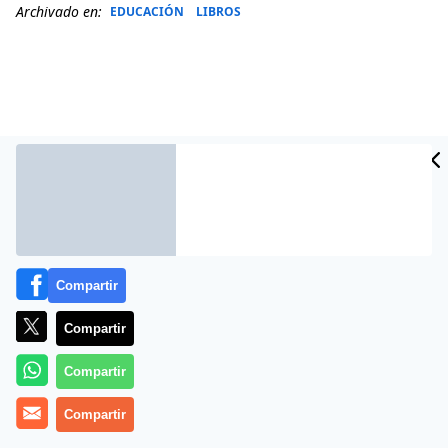
Archivado en:
EDUCACIÓN
LIBROS
Compartir
Más información
Compartir
Compartir
Compartir