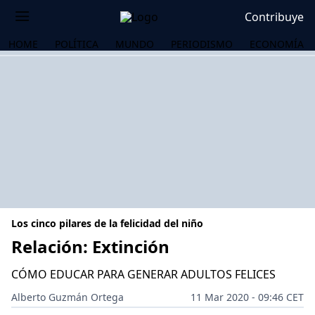
Contribuye
HOME
POLÍTICA
MUNDO
PERIODISMO
ECONOMÍA
Los cinco pilares de la felicidad del niño
Relación: Extinción
CÓMO EDUCAR PARA GENERAR ADULTOS FELICES
OS
Alberto Guzmán Ortega
11 Mar 2020 - 09:46 CET