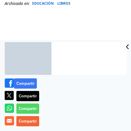
Archivado en:
EDUCACIÓN
LIBROS
Compartir
Más información
Compartir
Compartir
Compartir