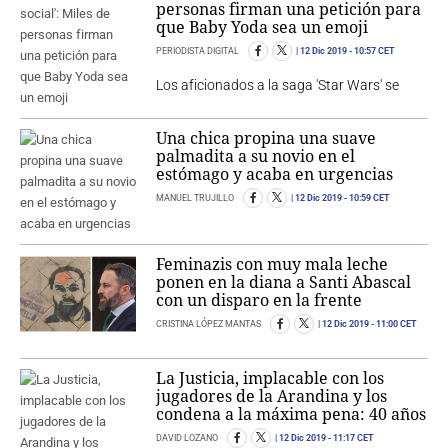
personas firman una petición para
que Baby Yoda sea un emoji
PERIODISTA DIGITAL
12 Dic 2019
- 10:57 CET
Los aficionados a la saga 'Star Wars' se
Una chica propina una suave
palmadita a su novio en el
estómago y acaba en urgencias
MANUEL TRUJILLO
12 Dic 2019
- 10:59 CET
Feminazis con muy mala leche
ponen en la diana a Santi Abascal
con un disparo en la frente
CRISTINA LÓPEZ MANTAS
12 Dic 2019
- 11:00 CET
La Justicia, implacable con los
jugadores de la Arandina y los
condena a la máxima pena: 40 años
DAVID LOZANO
12 Dic 2019
- 11:17 CET