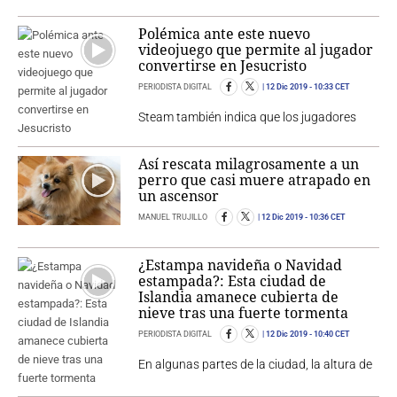
Polémica ante este nuevo
videojuego que permite al jugador
convertirse en Jesucristo
PERIODISTA DIGITAL
12 Dic 2019
- 10:33 CET
Steam también indica que los jugadores
Así rescata milagrosamente a un
perro que casi muere atrapado en
un ascensor
MANUEL TRUJILLO
12 Dic 2019
- 10:36 CET
¿Estampa navideña o Navidad
estampada?: Esta ciudad de
Islandia amanece cubierta de
nieve tras una fuerte tormenta
PERIODISTA DIGITAL
12 Dic 2019
- 10:40 CET
En algunas partes de la ciudad, la altura de