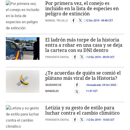
Por primera vez, el conejo es
incluido en la lista de especies en
peligro de extinción
MANUEL TRUJILLO
12 Dic 2019
- 09:48 CET
El ladrón más torpe de la historia
entra a robar en una casa y se deja
la cartera con su DNI dentro
PERIODISTA DIGITAL
12 Dic 2019
- 09:55 CET
¿Te acuerdas de quién se comió el
plátano más viral de la Historia?
SAGRARIO DE
Actualizado:
24 Oct 2020
-
MANUELES
11:47 CET
Letizia y su gesto de estilo para
luchar contra el cambio climático
PERIODISTA DIGITAL
12 Dic 2019
- 10:03 CET