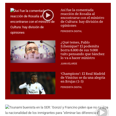
PERSONAJES
ORGANISMOS
Así fue la comentada
reacción de Rosalía al
LUGARES
encontrarse con el ministro
AUTORES
de Cultura: hay división de
opiniones
HEMEROTECA
PERIODISTA DIGITAL
SERVICIOS
¿Qué temes, Pablo
Echenique? El podemita
OFERTAS
borra 8.800 de sus 9.000
tuits pensando que Sánchez
CLUB PD
lo va a hacer ministro
ENLACES
JUAN VELARDE
MEDIOS
‘Champions’: El Real Madrid
MÁS SERVICIOS
de Vinicius se da una alegría
en Brujas (1-3)
EDICIONES
PERIODISTA DIGITAL
AMÉRICA
ESPAÑA