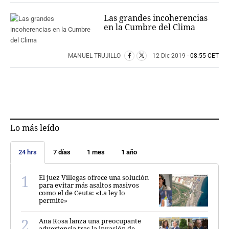
Las grandes incoherencias
en la Cumbre del Clima
MANUEL TRUJILLO
12 Dic 2019
- 08:55 CET
Lo más leído
24 hrs
7 días
1 mes
1 año
El juez Villegas ofrece una solución
para evitar más asaltos masivos
como el de Ceuta: «La ley lo
permite»
Ana Rosa lanza una preocupante
advertencia tras la invasión de