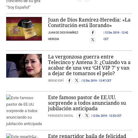
Juan de Dios Ramírez-Heredia: «La
Constitución está llorando»
JUAN DE DIOS RAMÍREZ-
12 Dic 2019
- 12:42
HEREDIA
CET
La vergonzosa guerra entre
Telecinco y Antena 3: ¿Cuándo va a
acabar de una vez ‘GH VIP 7’ y van
a dejar de tomarnos el pelo?
SERGIO ESPÍ
12 Dic 2019
- 12:47 CET
Este famoso pastor de EE.UU.
sorprende a todos anunciando su
jubilación anticipada
PERIODISTA DIGITAL
12 Dic 2019
- 12:53 CET
Este repartidor baila de felicidad