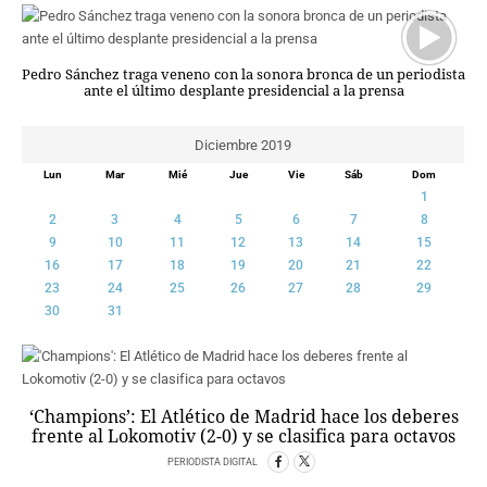
CRIMEN Y CASTIGO
MOTOR
Pedro Sánchez traga veneno con la sonora bronca de un periodista
RELIGION
ante el último desplante presidencial a la prensa
TRAVELLERS
EXPERTOS
Diciembre 2019
GASTRONOMÍA
Lun
Mar
Mié
Jue
Vie
Sáb
Dom
SALUD
1
2
3
4
5
6
7
8
ESCAPARATE
9
10
11
12
13
14
15
24X7
16
17
18
19
20
21
22
LA RETAGUARDIA
23
24
25
26
27
28
29
LA BURBUJA
30
31
DIRECTORIOS
LO ÚLTIMO
BLOGS
‘Champions’: El Atlético de Madrid hace los deberes
frente al Lokomotiv (2-0) y se clasifica para octavos
VÍDEOS
PERIODISTA DIGITAL
TEMAS