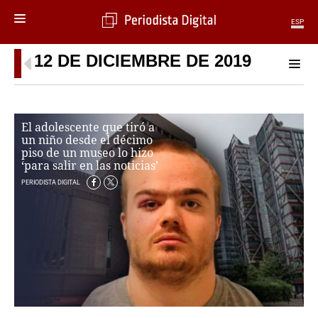
ESP
12 DE DICIEMBRE DE 2019
MENÚ
SECCIONES
POLÍTICA
El adolescente que tiró a
MUNDO
un niño desde el décimo
PERIODISMO
piso de un museo lo hizo
ECONOMÍA
‘para salir en las noticias’
DEPORTES
PERIODISTA DIGITAL
CIENCIA
TECNOLOGÍA
CULTURA
TELEVISIÓN
GENTE
MAGAZINE
OTRAS WEBS