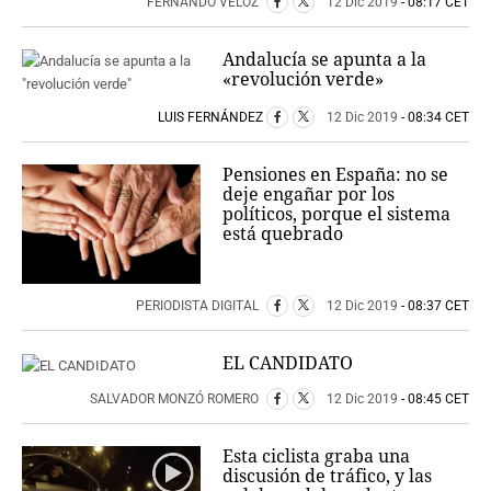
FERNANDO VELOZ
12 Dic 2019
- 08:17 CET
Andalucía se apunta a la
«revolución verde»
LUIS FERNÁNDEZ
12 Dic 2019
- 08:34 CET
Pensiones en España: no se
deje engañar por los
políticos, porque el sistema
está quebrado
PERIODISTA DIGITAL
12 Dic 2019
- 08:37 CET
EL CANDIDATO
SALVADOR MONZÓ ROMERO
12 Dic 2019
- 08:45 CET
Esta ciclista graba una
discusión de tráfico, y las