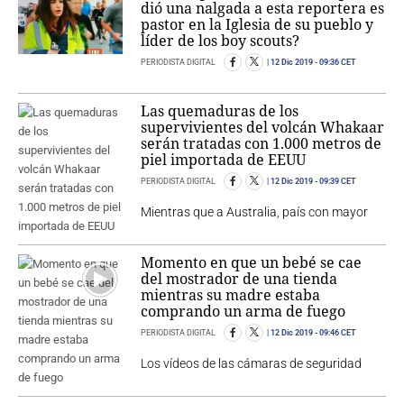
dió una nalgada a esta reportera es
pastor en la Iglesia de su pueblo y
líder de los boy scouts?
PERIODISTA DIGITAL
12 Dic 2019
- 09:36 CET
Las quemaduras de los
supervivientes del volcán Whakaar
serán tratadas con 1.000 metros de
piel importada de EEUU
PERIODISTA DIGITAL
12 Dic 2019
- 09:39 CET
Mientras que a Australia, país con mayor
Momento en que un bebé se cae
del mostrador de una tienda
mientras su madre estaba
comprando un arma de fuego
PERIODISTA DIGITAL
12 Dic 2019
- 09:46 CET
Los vídeos de las cámaras de seguridad