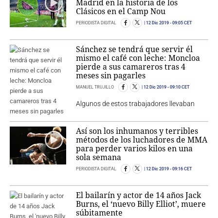
Madrid en la historia de los
Clásicos en el Camp Nou
PERIODISTA DIGITAL
12 Dic 2019
- 09:05 CET
Sánchez se tendrá que servir él
mismo el café con leche: Moncloa
pierde a sus camareros tras 4
meses sin pagarles
MANUEL TRUJILLO
12 Dic 2019
- 09:10 CET
Algunos de estos trabajadores llevaban
Así son los inhumanos y terribles
métodos de los luchadores de MMA
para perder varios kilos en una
sola semana
PERIODISTA DIGITAL
12 Dic 2019
- 09:16 CET
El bailarín y actor de 14 años Jack
Burns, el ‘nuevo Billy Elliot’, muere
súbitamente