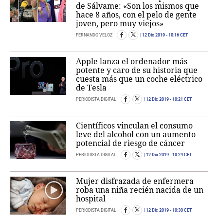
de Sálvame: «Son los mismos que
hace 8 años, con el pelo de gente
joven, pero muy viejos»
FERNANDO VELOZ
12 Dic 2019
- 10:16 CET
Apple lanza el ordenador más
potente y caro de su historia que
cuesta más que un coche eléctrico
de Tesla
PERIODISTA DIGITAL
12 Dic 2019
- 10:21 CET
Científicos vinculan el consumo
leve del alcohol con un aumento
potencial de riesgo de cáncer
PERIODISTA DIGITAL
12 Dic 2019
- 10:24 CET
Mujer disfrazada de enfermera
roba una niña recién nacida de un
hospital
PERIODISTA DIGITAL
12 Dic 2019
- 10:30 CET