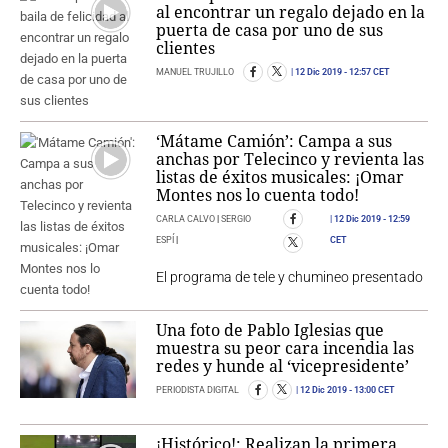
al encontrar un regalo dejado en la
puerta de casa por uno de sus
clientes
MANUEL TRUJILLO
12 Dic 2019
- 12:57 CET
‘Mátame Camión’: Campa a sus
anchas por Telecinco y revienta las
listas de éxitos musicales: ¡Omar
Montes nos lo cuenta todo!
CARLA CALVO
|
SERGIO
12 Dic 2019
- 12:59
ESPÍ
|
CET
El programa de tele y chumineo presentado
Una foto de Pablo Iglesias que
muestra su peor cara incendia las
redes y hunde al ‘vicepresidente’
PERIODISTA DIGITAL
12 Dic 2019
- 13:00 CET
¡Histórico!: Realizan la primera