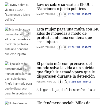
Lavrov sobre su visita a EE.UU. :
”Sanciones o juicio político»
MANUEL TRUJILLO
12 Dic 2019
- 10:42 CET
Esta mujer paga una multa con 140
kilos de monedas a modo de
protesta ante una condena que
cree injusta
MANUEL TRUJILLO
12 Dic 2019
- 10:47 CET
El policía más comprensivo del
mundo salva la vida a un suicida
que fingía ir armado para que le
disparasen durante la detención
PERIODISTA DIGITAL
12 Dic 2019
- 10:54 CET
Al llegar al lugar, el oficial se enfrentó a un
‘Un fenómeno social’: Miles de