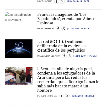
DAVID LOZANO
12 Dic 2019
- 14:15 CET
Primeras imágenes de ‘Los
Espabilados’, creada por Albert
Espinosa
MAGAZINESPAIN
12 Dic 2019
- 14:30 CET
La red 5G (III). Ocultación
deliberada de la evidencia
científica de los perjuicios
MAGDALENA DEL AMO
12 Dic 2019
- 14:43 CET
laSexta estalla de alegría por la
condena a los exjugadores de la
Arandina pero las redes les
recuerdan que a Rodrigo Lanza le
salió más barato matar a un
hombre
PERIODISTA DIGITAL
12 Dic 2019
- 14:50 CET