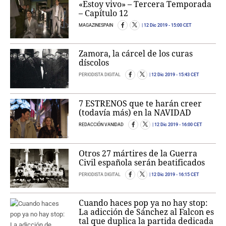
«Estoy vivo» – Tercera Temporada
– Capítulo 12
MAGAZINESPAIN
12 Dic 2019
- 15:00 CET
Zamora, la cárcel de los curas
díscolos
PERIODISTA DIGITAL
12 Dic 2019
- 15:43 CET
7 ESTRENOS que te harán creer
(todavía más) en la NAVIDAD
REDACCIÓN VANIDAD
12 Dic 2019
- 16:00 CET
Otros 27 mártires de la Guerra
Civil española serán beatificados
PERIODISTA DIGITAL
12 Dic 2019
- 16:15 CET
Cuando haces pop ya no hay stop:
La adicción de Sánchez al Falcon es
tal que duplica la partida dedicada