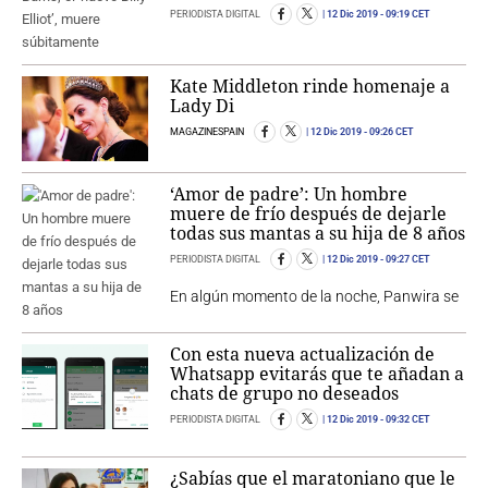
PERIODISTA DIGITAL
12 Dic 2019
- 09:19 CET
Kate Middleton rinde homenaje a
Lady Di
MAGAZINESPAIN
12 Dic 2019
- 09:26 CET
‘Amor de padre’: Un hombre
muere de frío después de dejarle
todas sus mantas a su hija de 8 años
PERIODISTA DIGITAL
12 Dic 2019
- 09:27 CET
En algún momento de la noche, Panwira se
Con esta nueva actualización de
Whatsapp evitarás que te añadan a
chats de grupo no deseados
PERIODISTA DIGITAL
12 Dic 2019
- 09:32 CET
¿Sabías que el maratoniano que le