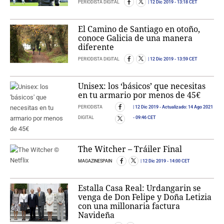
PERIODISTA DIGITAL
12 Dic 2019
- 13:18 CET
El Camino de Santiago en otoño,
conoce Galicia de una manera
diferente
PERIODISTA DIGITAL
12 Dic 2019
- 13:59 CET
Unisex: los ‘básicos’ que necesitas
en tu armario por menos de 45€
PERIODISTA
12 Dic 2019
- Actualizado:
14 Ago 2021
DIGITAL
- 09:46 CET
The Witcher – Tráiler Final
MAGAZINESPAIN
12 Dic 2019
- 14:00 CET
Estalla Casa Real: Urdangarin se
venga de Don Felipe y Doña Letizia
con una millonaria factura
Navideña