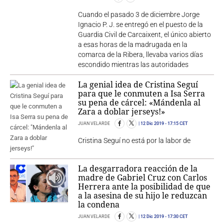
Cuando el pasado 3 de diciembre Jorge
Ignacio P. J. se entregó en el puesto de la
Guardia Civil de Carcaixent, el único abierto
a esas horas de la madrugada en la
comarca de la Ribera, llevaba varios días
escondido mientras las autoridades
La genial idea de Cristina Seguí
para que le conmuten a Isa Serra
su pena de cárcel: «Mándenla al
Zara a doblar jerseys!»
JUAN VELARDE
12 Dic 2019
- 17:15 CET
Cristina Seguí no está por la labor de
La desgarradora reacción de la
madre de Gabriel Cruz con Carlos
Herrera ante la posibilidad de que
a la asesina de su hijo le reduzcan
la condena
JUAN VELARDE
12 Dic 2019
- 17:30 CET