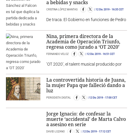
a bebidas y snacks
CRISTINA LÓPEZ MANTAS
12 Dic 2019
- 16:35 CET
De traca. El Gobierno en funciones de Pedro
Nina, primera directora de la
Academia de Operación Triunfo,
regresa como jurado a ‘OT 2020’
FERNANDO VELOZ
12 Dic 2019
- 16:51 CET
‘OT 2020’, el talent musical producido por
La controvertida historia de Juana,
la mujer Papa que falleció dando a
luz
PERIODISTA DIGITAL
12 Dic 2019
- 17:00 CET
Jorge Ignacio: de confesar la
muerte ‘accidental’ de Marta Calvo
a asesino en serie
DAVID LOZANO
12 Dic 2019
- 17:12 CET