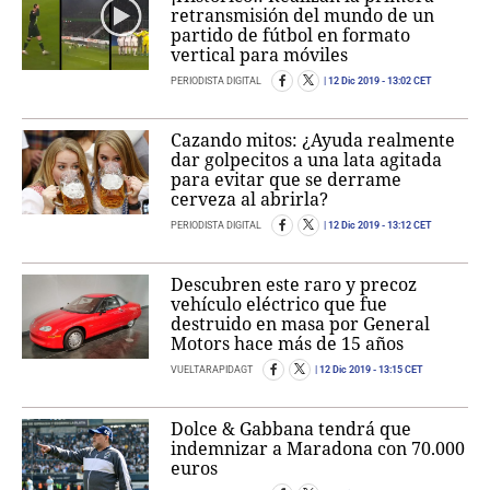
retransmisión del mundo de un
partido de fútbol en formato
vertical para móviles
PERIODISTA DIGITAL
12 Dic 2019
- 13:02 CET
Cazando mitos: ¿Ayuda realmente
dar golpecitos a una lata agitada
para evitar que se derrame
cerveza al abrirla?
PERIODISTA DIGITAL
12 Dic 2019
- 13:12 CET
Descubren este raro y precoz
vehículo eléctrico que fue
destruido en masa por General
Motors hace más de 15 años
VUELTARAPIDAGT
12 Dic 2019
- 13:15 CET
Dolce & Gabbana tendrá que
indemnizar a Maradona con 70.000
euros