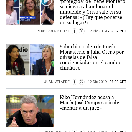
‘protegida’ de Irene Montero
se niega a abandonar el
inmueble y Griso sale en su
defensa: «¡Hay que ponerse
en su lugar!»
PERIODISTA DIGITAL
12 Dic 2019
- 08:09 CET
Soberbio troleo de Rocío
Monasterio a Julia Otero por
dárselas de falsa
concienciada con el cambio
climático
JUAN VELARDE
12 Dic 2019
- 08:09 CET
Kiko Hernández acusa a
María José Campanario de
«mentir a un juez»