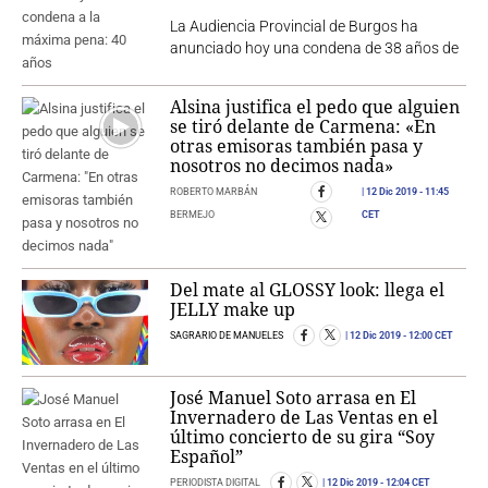
La Audiencia Provincial de Burgos ha
anunciado hoy una condena de 38 años de
Alsina justifica el pedo que alguien
se tiró delante de Carmena: «En
otras emisoras también pasa y
nosotros no decimos nada»
ROBERTO MARBÁN
12 Dic 2019
- 11:45
BERMEJO
CET
Del mate al GLOSSY look: llega el
JELLY make up
SAGRARIO DE MANUELES
12 Dic 2019
- 12:00 CET
José Manuel Soto arrasa en El
Invernadero de Las Ventas en el
último concierto de su gira “Soy
Español”
PERIODISTA DIGITAL
12 Dic 2019
- 12:04 CET