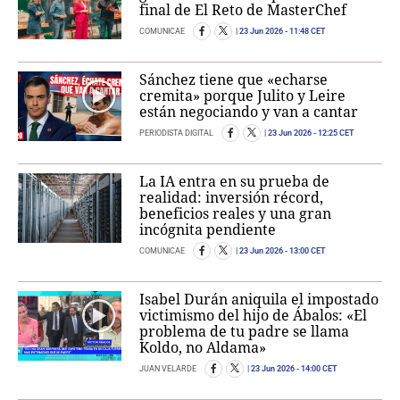
final de El Reto de MasterChef
COMUNICAE
23 Jun 2026
- 11:48 CET
Sánchez tiene que «echarse
cremita» porque Julito y Leire
están negociando y van a cantar
PERIODISTA DIGITAL
23 Jun 2026
- 12:25 CET
La IA entra en su prueba de
realidad: inversión récord,
beneficios reales y una gran
incógnita pendiente
COMUNICAE
23 Jun 2026
- 13:00 CET
Isabel Durán aniquila el impostado
victimismo del hijo de Ábalos: «El
problema de tu padre se llama
Koldo, no Aldama»
JUAN VELARDE
23 Jun 2026
- 14:00 CET