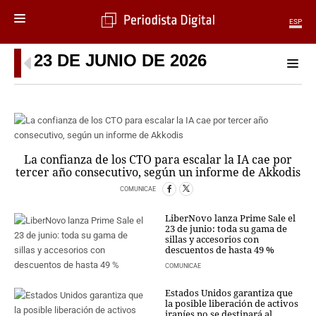
ESP
23 DE JUNIO DE 2026
MENÚ
SECCIONES
POLÍTICA
MUNDO
PERIODISMO
La confianza de los CTO para escalar la IA cae por
ECONOMÍA
tercer año consecutivo, según un informe de Akkodis
DEPORTES
COMUNICAE
CIENCIA
TECNOLOGÍA
LiberNovo lanza Prime Sale el
23 de junio: toda su gama de
CULTURA
sillas y accesorios con
TELEVISIÓN
descuentos de hasta 49 %
GENTE
COMUNICAE
MAGAZINE
Estados Unidos garantiza que
la posible liberación de activos
iraníes no se destinará al
OTRAS WEBS