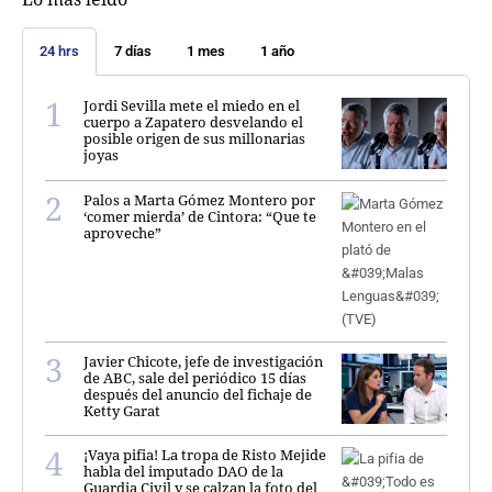
24 hrs
7 días
1 mes
1 año
Jordi Sevilla mete el miedo en el
cuerpo a Zapatero desvelando el
posible origen de sus millonarias
joyas
Palos a Marta Gómez Montero por
‘comer mierda’ de Cintora: “Que te
aproveche”
Javier Chicote, jefe de investigación
de ABC, sale del periódico 15 días
después del anuncio del fichaje de
Ketty Garat
¡Vaya pifia! La tropa de Risto Mejide
habla del imputado DAO de la
Guardia Civil y se calzan la foto del