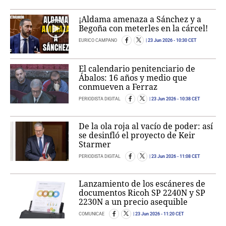
¡Aldama amenaza a Sánchez y a
Begoña con meterles en la cárcel!
EURICO CAMPANO
23 Jun 2026
- 10:30 CET
El calendario penitenciario de
Ábalos: 16 años y medio que
conmueven a Ferraz
PERIODISTA DIGITAL
23 Jun 2026
- 10:38 CET
De la ola roja al vacío de poder: así
se desinfló el proyecto de Keir
Starmer
PERIODISTA DIGITAL
23 Jun 2026
- 11:08 CET
Lanzamiento de los escáneres de
documentos Ricoh SP 2240N y SP
2230N a un precio asequible
COMUNICAE
23 Jun 2026
- 11:20 CET