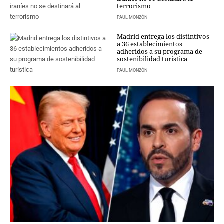
terrorismo
CRIMEN Y CASTIGO
PAUL MONZÓN
MOTOR
Madrid entrega los distintivos
RELIGION
a 36 establecimientos
adheridos a su programa de
TRAVELLERS
sostenibilidad turística
EXPERTOS
PAUL MONZÓN
GASTRONOMÍA
SALUD
ESCAPARATE
24X7
LA RETAGUARDIA
LA BURBUJA
DIRECTORIOS
LO ÚLTIMO
BLOGS
VÍDEOS
TEMAS