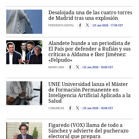
Desalojada una de las cuatro torres
de Madrid tras una explosión
PERIODISTA DIGITAL
23 Jun 2026
- 17:56 CET
Alandete hunde a un periodista de
El País por defender a Rufián y sus
críticas a Aldama e Iker Jiménez:
«Felpudo»
MARIO LIMA
23 Jun 2026
- 18:00 CET
UNIE Universidad lanza el Máster
de Formación Permanente en
Inteligencia Artificial Aplicada a la
Salud
COMUNICAE
23 Jun 2026
- 18:06 CET
Figaredo (VOX) llama de todo a
Sánchez y advierte del pucherazo
electoral que prepara