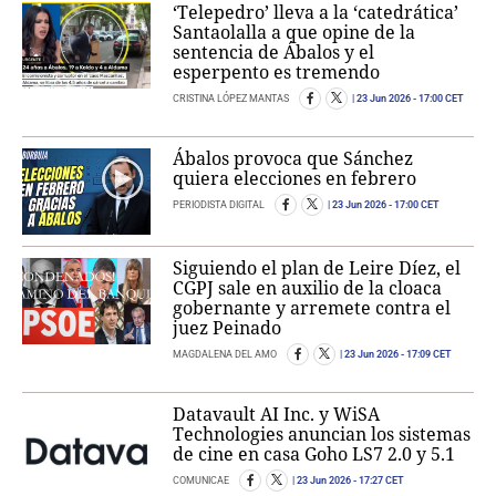
‘Telepedro’ lleva a la ‘catedrática’
Santaolalla a que opine de la
sentencia de Ábalos y el
esperpento es tremendo
CRISTINA LÓPEZ MANTAS
23 Jun 2026
- 17:00 CET
Ábalos provoca que Sánchez
quiera elecciones en febrero
PERIODISTA DIGITAL
23 Jun 2026
- 17:00 CET
Siguiendo el plan de Leire Díez, el
CGPJ sale en auxilio de la cloaca
gobernante y arremete contra el
juez Peinado
MAGDALENA DEL AMO
23 Jun 2026
- 17:09 CET
Datavault AI Inc. y WiSA
Technologies anuncian los sistemas
de cine en casa Goho LS7 2.0 y 5.1
COMUNICAE
23 Jun 2026
- 17:27 CET