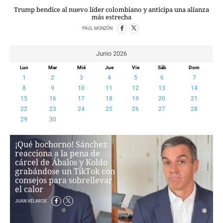
PERSONAJES
Trump bendice al nuevo líder colombiano y anticipa una alianza
ORGANISMOS
más estrecha
LUGARES
PAUL MONZÓN
AUTORES
HEMEROTECA
Junio 2026
Lun
Mar
Mié
Jue
Vie
Sáb
Dom
SERVICIOS
1
2
3
4
5
6
7
8
9
10
11
12
13
14
OFERTAS
15
16
17
18
19
20
21
CLUB PD
22
23
24
25
26
27
28
ENLACES
29
30
MEDIOS
MÁS SERVICIOS
¡Qué bochorno! Sánchez
reacciona a la pena de
cárcel de Ábalos y Koldo
EDICIONES
grabándose un TikTok con
consejos para sobrellevar
AMÉRICA
el calor
ESPAÑA
JUAN VELARDE