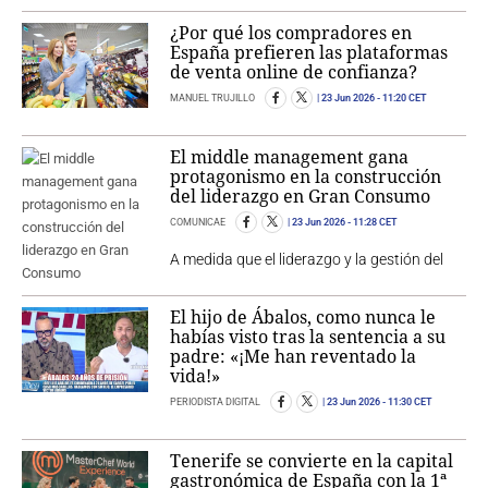
¿Por qué los compradores en
España prefieren las plataformas
de venta online de confianza?
MANUEL TRUJILLO
23 Jun 2026
- 11:20 CET
El middle management gana
protagonismo en la construcción
del liderazgo en Gran Consumo
COMUNICAE
23 Jun 2026
- 11:28 CET
A medida que el liderazgo y la gestión del
El hijo de Ábalos, como nunca le
habías visto tras la sentencia a su
padre: «¡Me han reventado la
vida!»
PERIODISTA DIGITAL
23 Jun 2026
- 11:30 CET
Tenerife se convierte en la capital
gastronómica de España con la 1ª