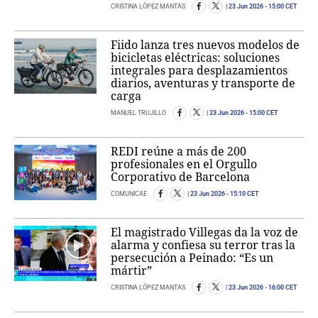
CRISTINA LÓPEZ MANTAS
23 Jun 2026
- 15:00 CET
Fiido lanza tres nuevos modelos de
bicicletas eléctricas: soluciones
integrales para desplazamientos
diarios, aventuras y transporte de
carga
MANUEL TRUJILLO
23 Jun 2026
- 15:00 CET
REDI reúne a más de 200
profesionales en el Orgullo
Corporativo de Barcelona
COMUNICAE
23 Jun 2026
- 15:10 CET
El magistrado Villegas da la voz de
alarma y confiesa su terror tras la
persecución a Peinado: “Es un
mártir”
CRISTINA LÓPEZ MANTAS
23 Jun 2026
- 16:00 CET