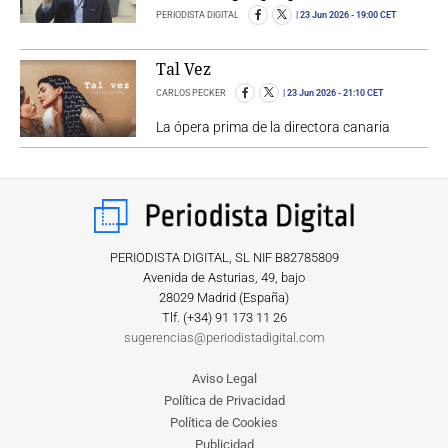
PERIODISTA DIGITAL
23 Jun 2026
- 19:00 CET
Tal Vez
CARLOS PECKER
23 Jun 2026
- 21:10 CET
La ópera prima de la directora canaria
PERIODISTA DIGITAL, SL NIF B82785809
Avenida de Asturias, 49, bajo
28029 Madrid (España)
Tlf. (+34) ‎91 173 11 26
sugerencias@periodistadigital.com
Aviso Legal
Política de Privacidad
Política de Cookies
Publicidad