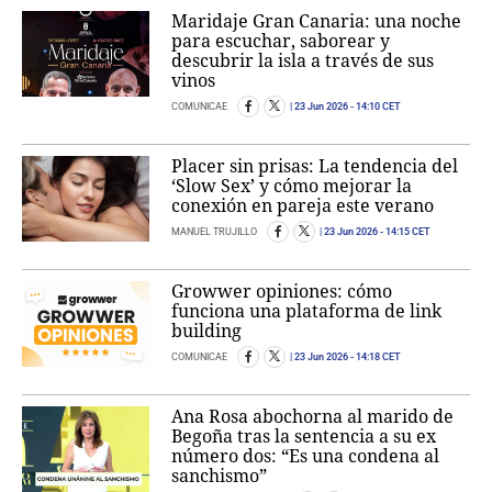
Maridaje Gran Canaria: una noche
para escuchar, saborear y
descubrir la isla a través de sus
vinos
COMUNICAE
23 Jun 2026
- 14:10 CET
Placer sin prisas: La tendencia del
‘Slow Sex’ y cómo mejorar la
conexión en pareja este verano
MANUEL TRUJILLO
23 Jun 2026
- 14:15 CET
Growwer opiniones: cómo
funciona una plataforma de link
building
COMUNICAE
23 Jun 2026
- 14:18 CET
Ana Rosa abochorna al marido de
Begoña tras la sentencia a su ex
número dos: “Es una condena al
sanchismo”