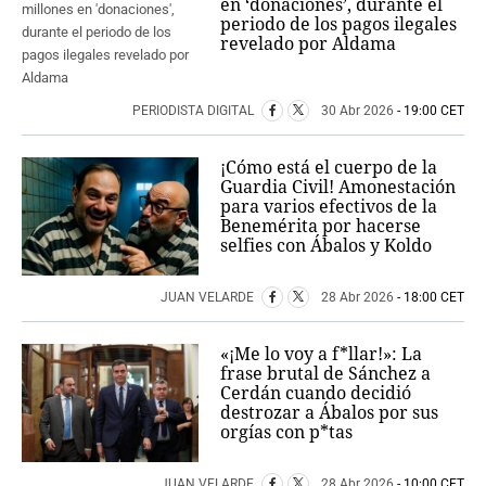
en ‘donaciones’, durante el
periodo de los pagos ilegales
revelado por Aldama
PERIODISTA DIGITAL
30 Abr 2026
- 19:00 CET
¡Cómo está el cuerpo de la
Guardia Civil! Amonestación
para varios efectivos de la
Benemérita por hacerse
selfies con Ábalos y Koldo
JUAN VELARDE
28 Abr 2026
- 18:00 CET
«¡Me lo voy a f*llar!»: La
frase brutal de Sánchez a
Cerdán cuando decidió
destrozar a Ábalos por sus
orgías con p*tas
JUAN VELARDE
28 Abr 2026
- 10:00 CET