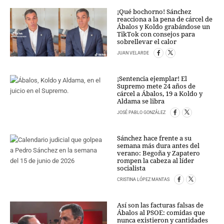
¡Qué bochorno! Sánchez
reacciona a la pena de cárcel de
Ábalos y Koldo grabándose un
TikTok con consejos para
sobrellevar el calor
JUAN VELARDE
¡Sentencia ejemplar! El
Supremo mete 24 años de
cárcel a Ábalos, 19 a Koldo y
Aldama se libra
JOSÉ PABLO GONZÁLEZ
Sánchez hace frente a su
semana más dura antes del
verano: Begoña y Zapatero
rompen la cabeza al líder
socialista
CRISTINA LÓPEZ MANTAS
Así son las facturas falsas de
Ábalos al PSOE: comidas que
nunca existieron y cantidades