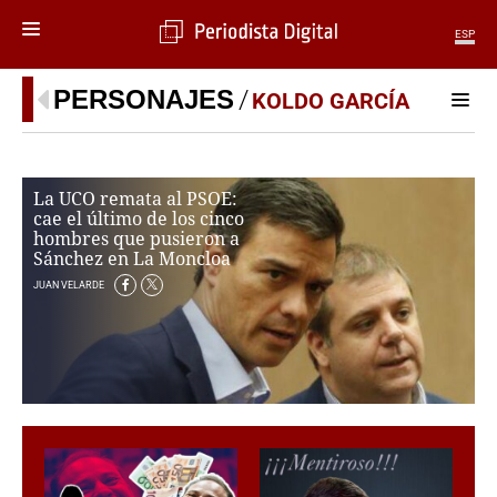
ESP
MENÚ
PERSONAJES
KOLDO GARCÍA
SECCIONES
POLÍTICA
La UCO remata al PSOE:
MUNDO
cae el último de los cinco
PERIODISMO
hombres que pusieron a
ECONOMÍA
Sánchez en La Moncloa
DEPORTES
JUAN VELARDE
CIENCIA
TECNOLOGÍA
CULTURA
TELEVISIÓN
GENTE
MAGAZINE
OTRAS WEBS