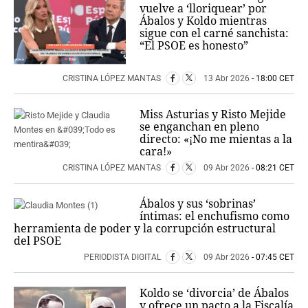
vuelve a ‘lloriquear’ por
Ábalos y Koldo mientras
sigue con el carné sanchista:
“El PSOE es honesto”
CRISTINA LÓPEZ MANTAS
13 Abr 2026
- 18:00 CET
Miss Asturias y Risto Mejide
se enganchan en pleno
directo: «¡No me mientas a la
cara!»
CRISTINA LÓPEZ MANTAS
09 Abr 2026
- 08:21 CET
Ábalos y sus ‘sobrinas’
íntimas: el enchufismo como
herramienta de poder y la corrupción estructural
del PSOE
PERIODISTA DIGITAL
09 Abr 2026
- 07:45 CET
Koldo se ‘divorcia’ de Ábalos
y ofrece un pacto a la Fiscalía