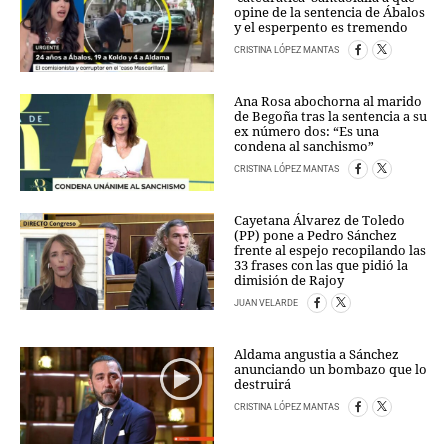
PERSONAJES
opine de la sentencia de Ábalos
y el esperpento es tremendo
ORGANISMOS
CRISTINA LÓPEZ MANTAS
LUGARES
AUTORES
Ana Rosa abochorna al marido
HEMEROTECA
de Begoña tras la sentencia a su
ex número dos: “Es una
condena al sanchismo”
SERVICIOS
CRISTINA LÓPEZ MANTAS
OFERTAS
CLUB PD
Cayetana Álvarez de Toledo
(PP) pone a Pedro Sánchez
ENLACES
frente al espejo recopilando las
MEDIOS
33 frases con las que pidió la
dimisión de Rajoy
MÁS SERVICIOS
JUAN VELARDE
EDICIONES
Aldama angustia a Sánchez
AMÉRICA
anunciando un bombazo que lo
destruirá
ESPAÑA
CRISTINA LÓPEZ MANTAS