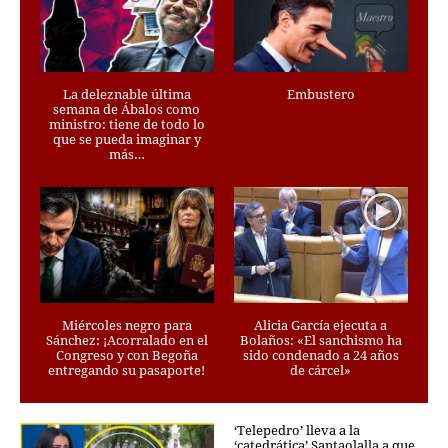
CRIMEN Y CASTIGO
MOTOR
RELIGION
La deleznable última
Embustero
TRAVELLERS
semana de Ábalos como
ministro: tiene de todo lo
EXPERTOS
que se pueda imaginar y
más…
GASTRONOMÍA
SALUD
ESCAPARATE
24X7
LA RETAGUARDIA
LA BURBUJA
DIRECTORIOS
Miércoles negro para
Alicia García ejecuta a
Sánchez: ¡Acorralado en el
Bolaños: «El sanchismo ha
Congreso y con Begoña
sido condenado a 24 años
LO ÚLTIMO
entregando su pasaporte!
de cárcel»
BLOGS
VÍDEOS
‘Telepedro’ lleva a la
TEMAS
‘catedrática’ Santaolalla a que