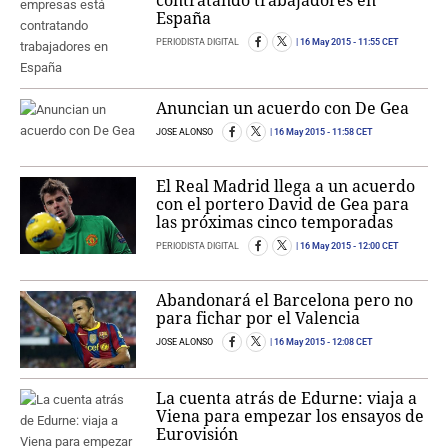
España
PERIODISTA DIGITAL
16 May 2015
- 11:55 CET
Anuncian un acuerdo con De Gea
JOSE ALONSO
16 May 2015
- 11:58 CET
El Real Madrid llega a un acuerdo
con el portero David de Gea para
las próximas cinco temporadas
PERIODISTA DIGITAL
16 May 2015
- 12:00 CET
Abandonará el Barcelona pero no
para fichar por el Valencia
JOSE ALONSO
16 May 2015
- 12:08 CET
La cuenta atrás de Edurne: viaja a
Viena para empezar los ensayos de
Eurovisión