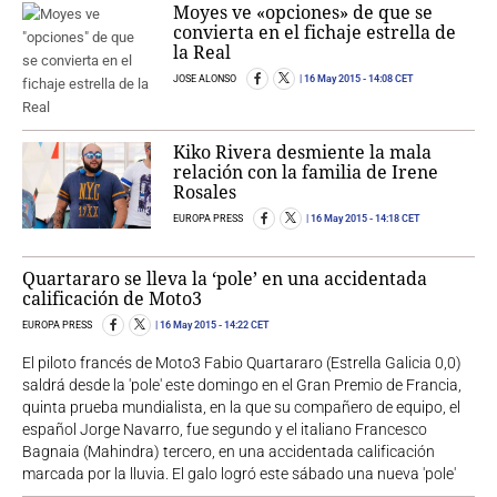
Moyes ve «opciones» de que se
convierta en el fichaje estrella de
la Real
JOSE ALONSO
16 May 2015
- 14:08 CET
Kiko Rivera desmiente la mala
relación con la familia de Irene
Rosales
EUROPA PRESS
16 May 2015
- 14:18 CET
Quartararo se lleva la ‘pole’ en una accidentada
calificación de Moto3
EUROPA PRESS
16 May 2015
- 14:22 CET
El piloto francés de Moto3 Fabio Quartararo (Estrella Galicia 0,0)
saldrá desde la 'pole' este domingo en el Gran Premio de Francia,
quinta prueba mundialista, en la que su compañero de equipo, el
español Jorge Navarro, fue segundo y el italiano Francesco
Bagnaia (Mahindra) tercero, en una accidentada calificación
marcada por la lluvia. El galo logró este sábado una nueva 'pole'