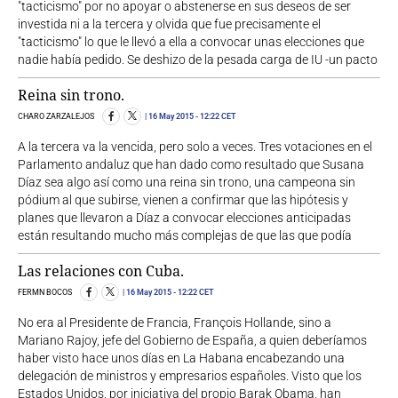
"tacticismo" por no apoyar o abstenerse en sus deseos de ser
investida ni a la tercera y olvida que fue precisamente el
"tacticismo" lo que le llevó a ella a convocar unas elecciones que
nadie había pedido. Se deshizo de la pesada carga de IU -un pacto
Reina sin trono.
CHARO ZARZALEJOS
16 May 2015
- 12:22 CET
A la tercera va la vencida, pero solo a veces. Tres votaciones en el
Parlamento andaluz que han dado como resultado que Susana
Díaz sea algo así como una reina sin trono, una campeona sin
pódium al que subirse, vienen a confirmar que las hipótesis y
planes que llevaron a Díaz a convocar elecciones anticipadas
están resultando mucho más complejas de que las que podía
Las relaciones con Cuba.
FERMN BOCOS
16 May 2015
- 12:22 CET
No era al Presidente de Francia, François Hollande, sino a
Mariano Rajoy, jefe del Gobierno de España, a quien deberíamos
haber visto hace unos días en La Habana encabezando una
delegación de ministros y empresarios españoles. Visto que los
Estados Unidos, por iniciativa del propio Barak Obama, han