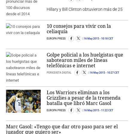
Hillary y Bill Clinton obtuvieron más de 25
10 consejos para vivir con la
celiaquía
EUROPA PRESS
16 May 2015
- 10:18 CET
Golpe policial a los huelgistas que
sabotearon miles de líneas
telefónicas e internet
PERIODISTA DIGITAL
16 May 2015
- 10:27 CET
Los Warriors eliminan a los
Grizzlies a pesar de la tremenda
batalla que libró Marc Gasol
EUROPA PRESS
16 May 2015
- 11:22 CET
Marc Gasol: «Tengo que dar otro paso para ser el
jugador que quiero ser»