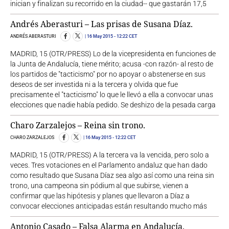
inician y finalizan su recorrido en la ciudad-- que gastarán 17,5
Andrés Aberasturi – Las prisas de Susana Díaz.
ANDRÉS ABERASTURI
16 May 2015
- 12:22 CET
MADRID, 15 (OTR/PRESS) Lo de la vicepresidenta en funciones de
la Junta de Andalucía, tiene mérito; acusa -con razón- al resto de
los partidos de "tacticismo" por no apoyar o abstenerse en sus
deseos de ser investida ni a la tercera y olvida que fue
precisamente el "tacticismo" lo que le llevó a ella a convocar unas
elecciones que nadie había pedido. Se deshizo de la pesada carga
Charo Zarzalejos – Reina sin trono.
CHARO ZARZALEJOS
16 May 2015
- 12:22 CET
MADRID, 15 (OTR/PRESS) A la tercera va la vencida, pero solo a
veces. Tres votaciones en el Parlamento andaluz que han dado
como resultado que Susana Díaz sea algo así como una reina sin
trono, una campeona sin pódium al que subirse, vienen a
confirmar que las hipótesis y planes que llevaron a Díaz a
convocar elecciones anticipadas están resultando mucho más
Antonio Casado – Falsa Alarma en Andalucía.