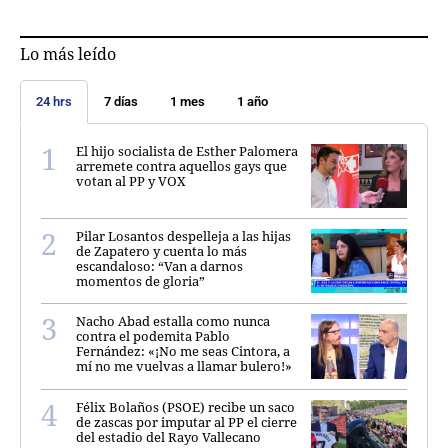
Lo más leído
24 hrs
7 días
1 mes
1 año
El hijo socialista de Esther Palomera
arremete contra aquellos gays que
votan al PP y VOX
Pilar Losantos despelleja a las hijas
de Zapatero y cuenta lo más
escandaloso: “Van a darnos
momentos de gloria”
Nacho Abad estalla como nunca
contra el podemita Pablo
Fernández: «¡No me seas Cintora, a
mí no me vuelvas a llamar bulero!»
Félix Bolaños (PSOE) recibe un saco
de zascas por imputar al PP el cierre
del estadio del Rayo Vallecano