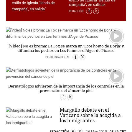
estilo de Iglesia ‘tienda de
PERSONAJES
campaña’, en salida»
ORGANISMOS
REDACCIÓN
LUGARES
AUTORES
HEMEROTECA
SERVICIOS
[Video] No es broma: La Fox se marca un ‘Ecce homo de Borja’ y
difumina los pechos en Les femmes d’Alger de Picasso
OFERTAS
PERIODISTA DIGITAL
CLUB PD
ENLACES
MEDIOS
MÁS SERVICIOS
Dermatólogos advierten de la importancia de los controles en la
prevención del cáncer de piel
EDICIONES
AMÉRICA
Margallo debate en el
ESPAÑA
Vaticano sobre la acogida a
los inmigrantes
REDACCIÓN
16 May 2015
- 08:46 CET