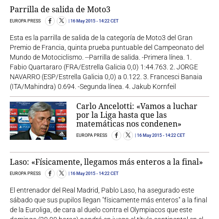
Parrilla de salida de Moto3
EUROPA PRESS
16 May 2015
- 14:22 CET
Esta es la parrilla de salida de la categoría de Moto3 del Gran
Premio de Francia, quinta prueba puntuable del Campeonato del
Mundo de Motociclismo. --Parrilla de salida. -Primera línea. 1.
Fabio Quartararo (FRA/Estrella Galicia 0,0) 1:44.763. 2. JORGE
NAVARRO (ESP/Estrella Galicia 0,0) a 0.122. 3. Francesci Banaia
(ITA/Mahindra) 0.694. -Segunda línea. 4. Jakub Kornfeil
Carlo Ancelotti: «Vamos a luchar
por la Liga hasta que las
matemáticas nos condenen»
EUROPA PRESS
16 May 2015
- 14:22 CET
Laso: «Físicamente, llegamos más enteros a la final»
EUROPA PRESS
16 May 2015
- 14:22 CET
El entrenador del Real Madrid, Pablo Laso, ha asegurado este
sábado que sus pupilos llegan "físicamente más enteros" a la final
de la Euroliga, de cara al duelo contra el Olympiacos que este