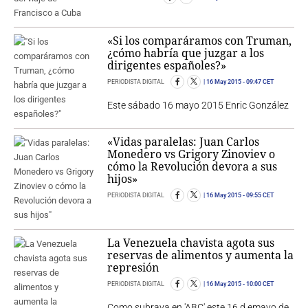
«Si los comparáramos con Truman,
¿cómo habría que juzgar a los
dirigentes españoles?»
PERIODISTA DIGITAL
16 May 2015
- 09:47 CET
Este sábado 16 mayo 2015 Enric González
«Vidas paralelas: Juan Carlos
Monedero vs Grigory Zinoviev o
cómo la Revolución devora a sus
hijos»
PERIODISTA DIGITAL
16 May 2015
- 09:55 CET
La Venezuela chavista agota sus
reservas de alimentos y aumenta la
represión
PERIODISTA DIGITAL
16 May 2015
- 10:00 CET
Como subraya en 'ABC' este 16 d emayo de