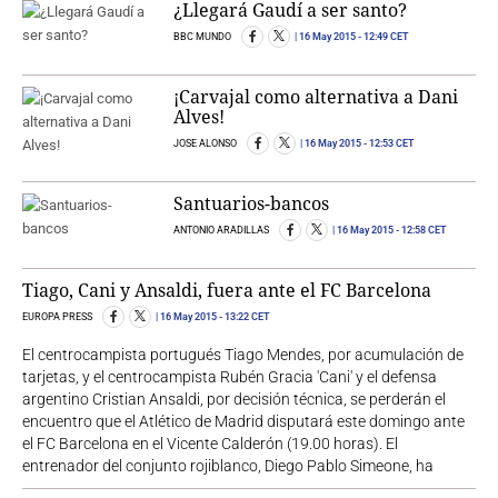
¿Llegará Gaudí a ser santo?
BBC MUNDO
16 May 2015
- 12:49 CET
¡Carvajal como alternativa a Dani
Alves!
JOSE ALONSO
16 May 2015
- 12:53 CET
Santuarios-bancos
ANTONIO ARADILLAS
16 May 2015
- 12:58 CET
Tiago, Cani y Ansaldi, fuera ante el FC Barcelona
EUROPA PRESS
16 May 2015
- 13:22 CET
El centrocampista portugués Tiago Mendes, por acumulación de
tarjetas, y el centrocampista Rubén Gracia 'Cani' y el defensa
argentino Cristian Ansaldi, por decisión técnica, se perderán el
encuentro que el Atlético de Madrid disputará este domingo ante
el FC Barcelona en el Vicente Calderón (19.00 horas). El
entrenador del conjunto rojiblanco, Diego Pablo Simeone, ha