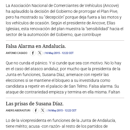
La Asociación Nacional de Comerciantes de Vehículos (Ancove)
ha aplaudido la decisión del Gobierno de prorrogar el Plan Pive,
pero ha mostrado su "decepción" porque deja fuera a las motos y
los vehículos de ocasión. Según el presidente de Ancove, Elías
Iglesias, esta renovación del plan muestra la "sensibilidad" hacia el
sector de la automoción del Gobierno, que contribuye
Falsa Alarma en Andalucía.
ANTONIO CASADO
16 May 2015
- 12:22 CET
Que no cunda el pánico. Y si cunde que sea con motivo. No lo hay
en el caso del atasco andaluz, por mucho que la presidenta de la
Junta en funciones, Susana Díaz, amenace con repetir las
elecciones si se mantiene el bloqueo a su investidura como
candidata a repetir en el palacio de San Telmo. Falsa alarma. Su
ataque de contrariedad empieza y termina en ella misma. Faltan
Las prisas de Susana Díaz.
ANDRS ABERASTURI
16 May 2015
- 12:22 CET
Lo de la vicepresidenta en funciones de la Junta de Andalucía,
tiene mérito; acusa -con razón- al resto de los partidos de