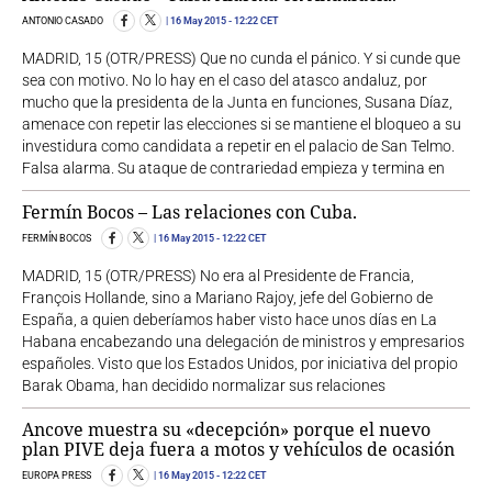
ANTONIO CASADO
16 May 2015
- 12:22 CET
MADRID, 15 (OTR/PRESS) Que no cunda el pánico. Y si cunde que
sea con motivo. No lo hay en el caso del atasco andaluz, por
mucho que la presidenta de la Junta en funciones, Susana Díaz,
amenace con repetir las elecciones si se mantiene el bloqueo a su
investidura como candidata a repetir en el palacio de San Telmo.
Falsa alarma. Su ataque de contrariedad empieza y termina en
Fermín Bocos – Las relaciones con Cuba.
FERMÍN BOCOS
16 May 2015
- 12:22 CET
MADRID, 15 (OTR/PRESS) No era al Presidente de Francia,
François Hollande, sino a Mariano Rajoy, jefe del Gobierno de
España, a quien deberíamos haber visto hace unos días en La
Habana encabezando una delegación de ministros y empresarios
españoles. Visto que los Estados Unidos, por iniciativa del propio
Barak Obama, han decidido normalizar sus relaciones
Ancove muestra su «decepción» porque el nuevo
plan PIVE deja fuera a motos y vehículos de ocasión
EUROPA PRESS
16 May 2015
- 12:22 CET