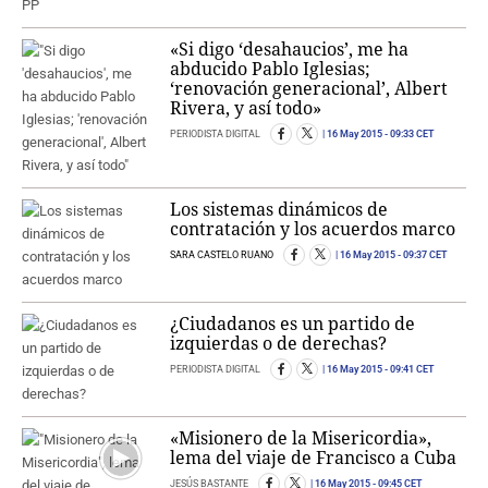
«Si digo ‘desahaucios’, me ha
abducido Pablo Iglesias;
‘renovación generacional’, Albert
Rivera, y así todo»
PERIODISTA DIGITAL
16 May 2015
- 09:33 CET
Los sistemas dinámicos de
contratación y los acuerdos marco
SARA CASTELO RUANO
16 May 2015
- 09:37 CET
¿Ciudadanos es un partido de
izquierdas o de derechas?
PERIODISTA DIGITAL
16 May 2015
- 09:41 CET
«Misionero de la Misericordia»,
lema del viaje de Francisco a Cuba
JESÚS BASTANTE
16 May 2015
- 09:45 CET