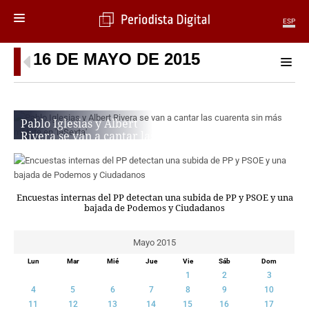
ESP
16 DE MAYO DE 2015
MENÚ
SECCIONES
POLÍTICA
Pablo Iglesias y Albert
MUNDO
Rivera se van a cantar las
PERIODISMO
cuarenta sin más matute
ECONOMÍA
en ‘laSexta’
DEPORTES
PERIODISTA DIGITAL
CIENCIA
Encuestas internas del PP detectan una subida de PP y PSOE y una
bajada de Podemos y Ciudadanos
TECNOLOGÍA
CULTURA
Mayo 2015
TELEVISIÓN
GENTE
Lun
Mar
Mié
Jue
Vie
Sáb
Dom
1
2
3
MAGAZINE
4
5
6
7
8
9
10
11
12
13
14
15
16
17
OTRAS WEBS