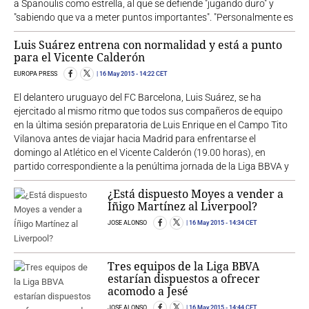
a Spanoulis como estrella, al que se defiende "jugando duro" y
"sabiendo que va a meter puntos importantes". "Personalmente es
Luis Suárez entrena con normalidad y está a punto
para el Vicente Calderón
EUROPA PRESS
16 May 2015
- 14:22 CET
El delantero uruguayo del FC Barcelona, Luis Suárez, se ha
ejercitado al mismo ritmo que todos sus compañeros de equipo
en la última sesión preparatoria de Luis Enrique en el Campo Tito
Vilanova antes de viajar hacia Madrid para enfrentarse el
domingo al Atlético en el Vicente Calderón (19.00 horas), en
partido correspondiente a la penúltima jornada de la Liga BBVA y
¿Está dispuesto Moyes a vender a
Íñigo Martínez al Liverpool?
JOSE ALONSO
16 May 2015
- 14:34 CET
Tres equipos de la Liga BBVA
estarían dispuestos a ofrecer
acomodo a Jesé
JOSE ALONSO
16 May 2015
- 14:44 CET