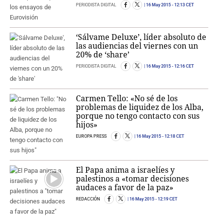
PERIODISTA DIGITAL
16 May 2015
- 12:13 CET
‘Sálvame Deluxe’, líder absoluto de
las audiencias del viernes con un
20% de ‘share’
PERIODISTA DIGITAL
16 May 2015
- 12:16 CET
Carmen Tello: «No sé de los
problemas de liquidez de los Alba,
porque no tengo contacto con sus
hijos»
EUROPA PRESS
16 May 2015
- 12:18 CET
El Papa anima a israelíes y
palestinos a «tomar decisiones
audaces a favor de la paz»
REDACCIÓN
16 May 2015
- 12:19 CET