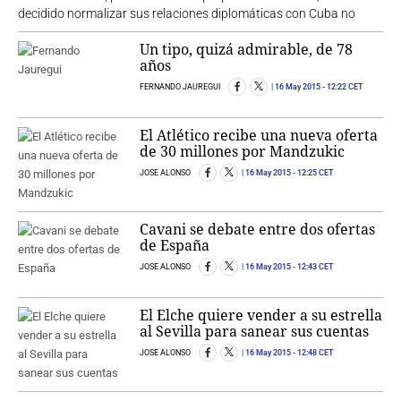
decidido normalizar sus relaciones diplomáticas con Cuba no
Un tipo, quizá admirable, de 78
años
FERNANDO JAUREGUI
16 May 2015
- 12:22 CET
El Atlético recibe una nueva oferta
de 30 millones por Mandzukic
JOSE ALONSO
16 May 2015
- 12:25 CET
Cavani se debate entre dos ofertas
de España
JOSE ALONSO
16 May 2015
- 12:43 CET
El Elche quiere vender a su estrella
al Sevilla para sanear sus cuentas
JOSE ALONSO
16 May 2015
- 12:48 CET