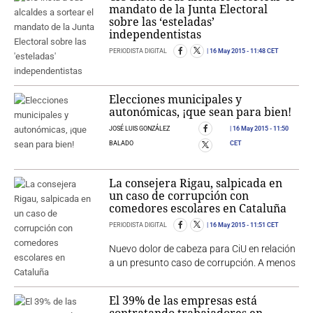
mandato de la Junta Electoral
sobre las ‘esteladas’
independentistas
PERIODISTA DIGITAL
16 May 2015
- 11:48 CET
Elecciones municipales y
autonómicas, ¡que sean para bien!
JOSÉ LUIS GONZÁLEZ
16 May 2015
- 11:50
BALADO
CET
La consejera Rigau, salpicada en
un caso de corrupción con
comedores escolares en Cataluña
PERIODISTA DIGITAL
16 May 2015
- 11:51 CET
Nuevo dolor de cabeza para CiU en relación
a un presunto caso de corrupción. A menos
El 39% de las empresas está
contratando trabajadores en