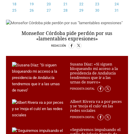
18
19
20
21
22
23
24
CRIMEN Y CASTIGO
25
26
27
28
29
30
31
MOTOR
RELIGION
TRAVELLERS
Monseñor Córdoba pide perdón por sus
«lamentables expresiones»
EXPERTOS
GASTRONOMÍA
REDACCIÓN
SALUD
ESCAPARATE
Susana Díaz: «Si siguen
bloqueando mi acceso a la
24X7
presidencia de Andalucía
LA RETAGUARDIA
tendremos que ir a las
urnas de nuevo»
LA BURBUJA
PERIODISTA DIGITAL
DIRECTORIOS
Albert Rivera va a por peces
y se ‘moja el culo’ en las
LO ÚLTIMO
redes sociales
BLOGS
PERIODISTA DIGITAL
VÍDEOS
TEMAS
«Seguiremos impulsando el