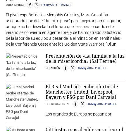
EUROPA PRESS
16 May 2015
- 11:22 CET
El pívot español de los Memphis Grizzlies, Marc Gasol, ha
asegurado que debe "dar otro paso" para mejorar como jugador,
aunque no ha desvelado el futuro que le espera cuando este
verano se convierta en agente libre, y se ha mostrado satisfecho
de la labor de su equipo a pesar de la eliminación en semifinales
de la Conferencia Oeste ante los Golden State Warriors. "Di un
Presentación de «La familia a la luz
de la misericordia» (Sal Terrae)
REDACCIÓN
16 May 2015
- 11:30 CET
El Real Madrid recibe ofertas de
Manchester United, Liverpool,
Bayern y PSG por Dani Carvajal
PERIODISTA DIGITAL
16 May 2015
- 11:34 CET
Los grandes de Europa se pegan por
CiU insta a sus alcaldes a sortear el