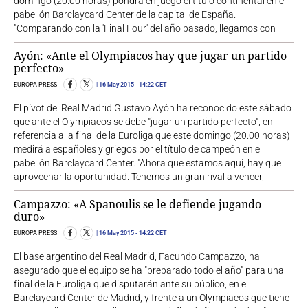
domingo (20.00 horas) pondrá en juego el título continental en el
pabellón Barclaycard Center de la capital de España.
"Comparando con la 'Final Four' del año pasado, llegamos con
Ayón: «Ante el Olympiacos hay que jugar un partido
perfecto»
EUROPA PRESS
16 May 2015
- 14:22 CET
El pívot del Real Madrid Gustavo Ayón ha reconocido este sábado
que ante el Olympiacos se debe "jugar un partido perfecto", en
referencia a la final de la Euroliga que este domingo (20.00 horas)
medirá a españoles y griegos por el título de campeón en el
pabellón Barclaycard Center. "Ahora que estamos aquí, hay que
aprovechar la oportunidad. Tenemos un gran rival a vencer,
Campazzo: «A Spanoulis se le defiende jugando
duro»
EUROPA PRESS
16 May 2015
- 14:22 CET
El base argentino del Real Madrid, Facundo Campazzo, ha
asegurado que el equipo se ha "preparado todo el año" para una
final de la Euroliga que disputarán ante su público, en el
Barclaycard Center de Madrid, y frente a un Olympiacos que tiene