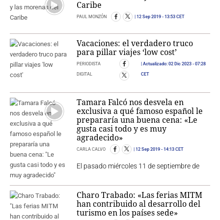
Caribe
PAUL MONZÓN
12 Sep 2019
- 13:53 CET
Vacaciones: el verdadero truco
para pillar viajes ‘low cost’
PERIODISTA
Actualizado:
02 Dic 2023
- 07:28
DIGITAL
CET
Tamara Falcó nos desvela en
exclusiva a qué famoso español le
prepararía una buena cena: «Le
gusta casi todo y es muy
agradecido»
CARLA CALVO
12 Sep 2019
- 14:13 CET
El pasado miércoles 11 de septiembre de
Charo Trabado: «Las ferias MITM
han contribuido al desarrollo del
turismo en los países sede»