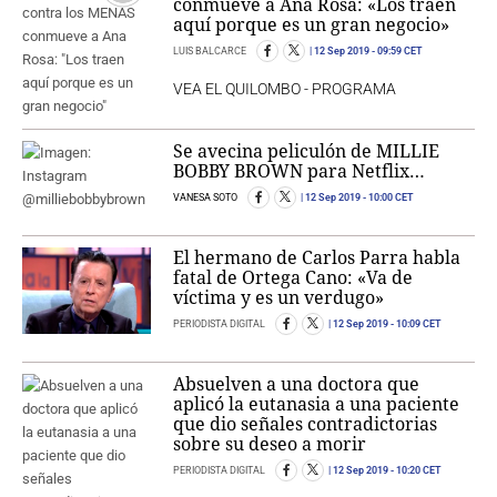
conmueve a Ana Rosa: «Los traen
aquí porque es un gran negocio»
LUIS BALCARCE
12 Sep 2019
- 09:59 CET
VEA EL QUILOMBO - PROGRAMA
Se avecina peliculón de MILLIE
BOBBY BROWN para Netflix…
VANESA SOTO
12 Sep 2019
- 10:00 CET
El hermano de Carlos Parra habla
fatal de Ortega Cano: «Va de
víctima y es un verdugo»
PERIODISTA DIGITAL
12 Sep 2019
- 10:09 CET
Absuelven a una doctora que
aplicó la eutanasia a una paciente
que dio señales contradictorias
sobre su deseo a morir
PERIODISTA DIGITAL
12 Sep 2019
- 10:20 CET