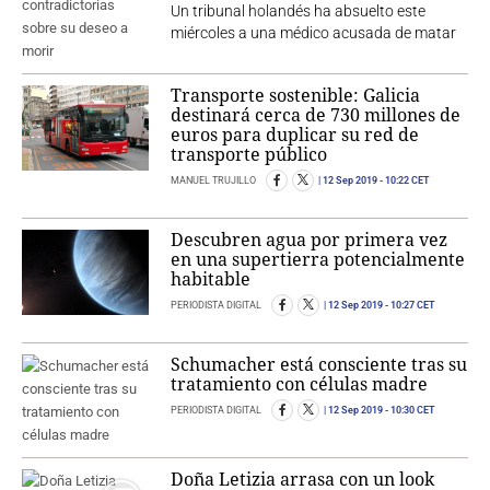
Un tribunal holandés ha absuelto este
miércoles a una médico acusada de matar
Transporte sostenible: Galicia
destinará cerca de 730 millones de
euros para duplicar su red de
transporte público
MANUEL TRUJILLO
12 Sep 2019
- 10:22 CET
Descubren agua por primera vez
en una supertierra potencialmente
habitable
PERIODISTA DIGITAL
12 Sep 2019
- 10:27 CET
Schumacher está consciente tras su
tratamiento con células madre
PERIODISTA DIGITAL
12 Sep 2019
- 10:30 CET
Doña Letizia arrasa con un look