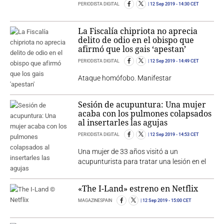
PERIODISTA DIGITAL
12 Sep 2019
- 14:30 CET
La Fiscalía chipriota no aprecia
delito de odio en el obispo que
afirmó que los gais ‘apestan’
PERIODISTA DIGITAL
12 Sep 2019
- 14:49 CET
Ataque homófobo. Manifestar
Sesión de acupuntura: Una mujer
acaba con los pulmones colapsados ​
al insertarles las agujas
PERIODISTA DIGITAL
12 Sep 2019
- 14:53 CET
Una mujer de 33 años visitó a un
acupunturista para tratar una lesión en el
«The I-Land» estreno en Netflix
MAGAZINESPAIN
12 Sep 2019
- 15:00 CET