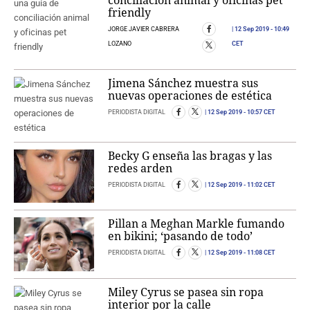
friendly
JORGE JAVIER CABRERA
12 Sep 2019
- 10:49
LOZANO
CET
Jimena Sánchez muestra sus
nuevas operaciones de estética
PERIODISTA DIGITAL
12 Sep 2019
- 10:57 CET
Becky G enseña las bragas y las
redes arden
PERIODISTA DIGITAL
12 Sep 2019
- 11:02 CET
Pillan a Meghan Markle fumando
en bikini; ‘pasando de todo’
PERIODISTA DIGITAL
12 Sep 2019
- 11:08 CET
Miley Cyrus se pasea sin ropa
interior por la calle