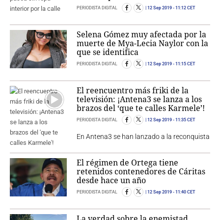
PERIODISTA DIGITAL
12 Sep 2019
- 11:12 CET
Selena Gómez muy afectada por la
muerte de Mya-Lecia Naylor con la
que se identifica
PERIODISTA DIGITAL
12 Sep 2019
- 11:15 CET
El reencuentro más friki de la
televisión: ¡Antena3 se lanza a los
brazos del ‘que te calles Karmele’!
PERIODISTA DIGITAL
12 Sep 2019
- 11:35 CET
En Antena3 se han lanzado a la reconquista
El régimen de Ortega tiene
retenidos contenedores de Cáritas
desde hace un año
PERIODISTA DIGITAL
12 Sep 2019
- 11:40 CET
La verdad sobre la enemistad