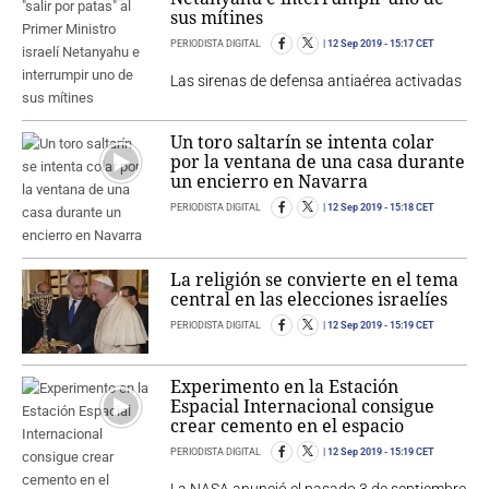
sus mítines
PERIODISTA DIGITAL
12 Sep 2019
- 15:17 CET
Las sirenas de defensa antiaérea activadas
Un toro saltarín se intenta colar
por la ventana de una casa durante
un encierro en Navarra
PERIODISTA DIGITAL
12 Sep 2019
- 15:18 CET
La religión se convierte en el tema
central en las elecciones israelíes
PERIODISTA DIGITAL
12 Sep 2019
- 15:19 CET
Experimento en la Estación
Espacial Internacional consigue
crear cemento en el espacio
PERIODISTA DIGITAL
12 Sep 2019
- 15:19 CET