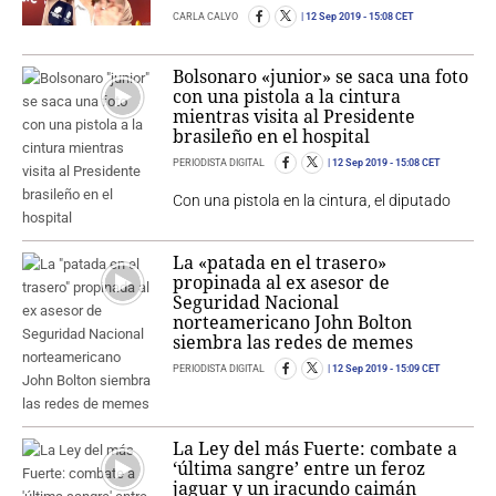
CARLA CALVO
12 Sep 2019
- 15:08 CET
Bolsonaro «junior» se saca una foto
con una pistola a la cintura
mientras visita al Presidente
brasileño en el hospital
PERIODISTA DIGITAL
12 Sep 2019
- 15:08 CET
Con una pistola en la cintura, el diputado
La «patada en el trasero»
propinada al ex asesor de
Seguridad Nacional
norteamericano John Bolton
siembra las redes de memes
PERIODISTA DIGITAL
12 Sep 2019
- 15:09 CET
La Ley del más Fuerte: combate a
‘última sangre’ entre un feroz
jaguar y un iracundo caimán