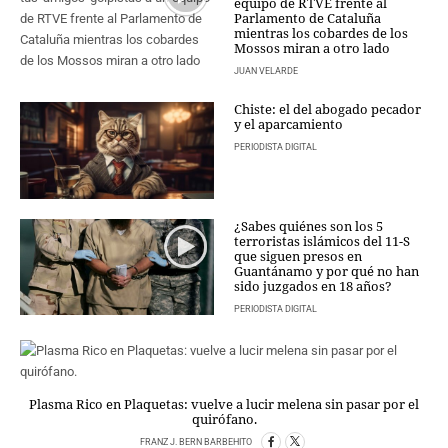
equipo de RTVE frente al
Parlamento de Cataluña
CRIMEN Y CASTIGO
mientras los cobardes de los
Mossos miran a otro lado
MOTOR
JUAN VELARDE
RELIGION
TRAVELLERS
Chiste: el del abogado pecador
y el aparcamiento
EXPERTOS
PERIODISTA DIGITAL
GASTRONOMÍA
SALUD
ESCAPARATE
¿Sabes quiénes son los 5
24X7
terroristas islámicos del 11-S
que siguen presos en
LA RETAGUARDIA
Guantánamo y por qué no han
LA BURBUJA
sido juzgados en 18 años?
PERIODISTA DIGITAL
DIRECTORIOS
LO ÚLTIMO
BLOGS
Plasma Rico en Plaquetas: vuelve a lucir melena sin pasar por el
VÍDEOS
quirófano.
TEMAS
FRANZ J. BERN BARBEHITO