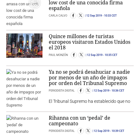
low cost de una conocida firma
española
CARLA CALVO
12 Sep 2019
- 10:33 CET
Quince millones de turistas
europeos visitaron Estados Unidos
el 2018
PAUL MONZÓN
12 Sep 2019
- 10:35 CET
Ya no se podrá desahuciar a nadie
por menos de un año de impagos
por orden del Tribunal Supremo
PERIODISTA DIGITAL
12 Sep 2019
- 10:36 CET
El Tribunal Supremo ha establecido que no
Rihanna con un ‘pedal’ de
campeonato
PERIODISTA DIGITAL
12 Sep 2019
- 10:39 CET