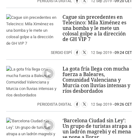
PERIODISTA DIGITAL
12 Sep 2019
- 09:20 CET
Cague sin precedentes en
Telecinco: Mila Ximénez es
una bomba y le mete un
colosal golpe a la dirección
de GH VIP 7
SERGIO ESPÍ
12 Sep 2019
- 09:24 CET
La gota fría llega con mucha
fuerza a Baleares,
Comunidad Valenciana y
Murcia con lluvias intensas y
ríos desbordados
PERIODISTA DIGITAL
12 Sep 2019
- 09:26 CET
‘Barcelona Ciudad sin Ley’:
Un grupo de turistas atrapa a
un ladrón magrebi y el mena
se pone a llorar