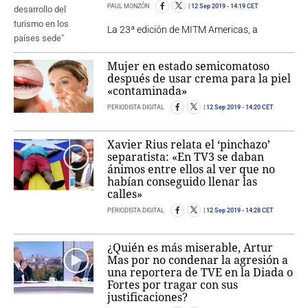
PAUL MONZÓN
12 Sep 2019
- 14:19 CET
La 23ª edición de MITM Americas, a
Mujer en estado semicomatoso
después de usar crema para la piel
«contaminada»
PERIODISTA DIGITAL
12 Sep 2019
- 14:20 CET
Xavier Rius relata el ‘pinchazo’
separatista: «En TV3 se daban
ánimos entre ellos al ver que no
habían conseguido llenar las
calles»
PERIODISTA DIGITAL
12 Sep 2019
- 14:28 CET
¿Quién es más miserable, Artur
Mas por no condenar la agresión a
una reportera de TVE en la Diada o
Fortes por tragar con sus
justificaciones?