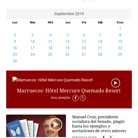
PERSONAJES
ORGANISMOS
Septiembre 2019
LUGARES
Lun
Mar
Mié
Jue
Vie
Sáb
Dom
AUTORES
1
HEMEROTECA
2
3
4
5
6
7
8
9
10
11
12
13
14
15
SERVICIOS
16
17
18
19
20
21
22
23
24
25
26
27
28
29
OFERTAS
30
CLUB PD
ENLACES
MEDIOS
MÁS SERVICIOS
Marruecos: Hôtel Mercure Quemado Resort
PAUL MONZÓN
EDICIONES
AMÉRICA
Manuel Cruz, presidente
ESPAÑA
socialista del Senado, plagió
hasta los ejemplos y
acotaciones de otros autores
PERIODISTA DIGITAL