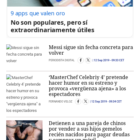
9 apps que valen oro
No son populares, pero sí
extraordinariamente útiles
Messi sigue sin fecha concreta para
volver
PERIODISTA DIGITAL
12 Sep 2019
- 09:33 CET
‘MasterChef Celebriy 4’ pretende
hacer humor en su estreno y
provoca «vergüenza ajena» a los
espectadores
FERNANDO VELOZ
12 Sep 2019
- 09:34 CET
Detienen a una pareja de chinos
por vender a sus hijos gemelos
recién nacidos para pagar deudas