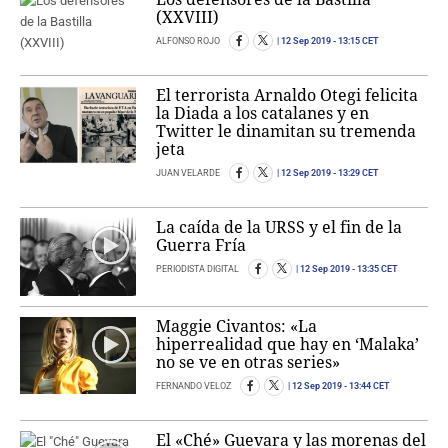
(XXVIII)
ALFONSO ROJO
12 Sep 2019
- 13:15 CET
El terrorista Arnaldo Otegi felicita
la Diada a los catalanes y en
Twitter le dinamitan su tremenda
jeta
JUAN VELARDE
12 Sep 2019
- 13:29 CET
La caída de la URSS y el fin de la
Guerra Fría
PERIODISTA DIGITAL
12 Sep 2019
- 13:35 CET
Maggie Civantos: «La
hiperrealidad que hay en ‘Malaka’
no se ve en otras series»
FERNANDO VELOZ
12 Sep 2019
- 13:44 CET
El «Ché» Guevara y las morenas del