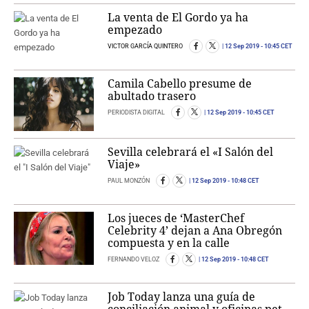
La venta de El Gordo ya ha
empezado
VICTOR GARCÍA QUINTERO
12 Sep 2019
- 10:45 CET
Camila Cabello presume de
abultado trasero
PERIODISTA DIGITAL
12 Sep 2019
- 10:45 CET
Sevilla celebrará el «I Salón del
Viaje»
PAUL MONZÓN
12 Sep 2019
- 10:48 CET
Los jueces de ‘MasterChef
Celebrity 4’ dejan a Ana Obregón
compuesta y en la calle
FERNANDO VELOZ
12 Sep 2019
- 10:48 CET
Job Today lanza una guía de
conciliación animal y oficinas pet