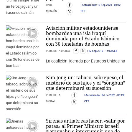
PAUL
Actualizado:
12 Sep 2025
- 06:32
MONZÓN
CET
Aviación militar estadounidense
bombardea una isla iraquí
dominada por el Estado Islámico
con 36 toneladas de bombas
PERIODISTA DIGITAL
12 Sep 2019
- 15:13 CET
La coalición liderada por Estados Unidos ha
Kim Jong-un: tabaco, sobrepeso, el
misterio de sus hijos y el “songbun”
que determinará su sucesión
PERIODISTA
Actualizado:
05 Ene 2026
- 06:19
DIGITAL
CET
Sirenas antiaéreas hacen «salir por
patas» al Primer Ministro israelí
Netanyahu e interrumpir uno de