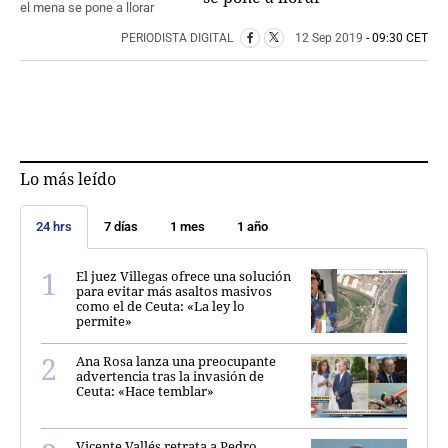
PERIODISTA DIGITAL
12 Sep 2019
- 09:30 CET
Lo más leído
24 hrs
7 días
1 mes
1 año
El juez Villegas ofrece una solución
para evitar más asaltos masivos
como el de Ceuta: «La ley lo
permite»
Ana Rosa lanza una preocupante
advertencia tras la invasión de
Ceuta: «Hace temblar»
Vicente Vallés retrata a Pedro