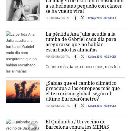
La imagen de esta niña consolando
a su hermano pequeño con cáncer
se ha vuelto viral
PERIODISTA DIGITAL
12 Sep 2019
- 09:48 CET
La pérfida Ana Julia acudía a la
tumba de Gabriel cada día para
asegurarse que no habían
escarbado las alimañas
PERIODISTA DIGITAL
12 Sep 2019
- 09:53 CET
Cuánto más datos concocemos, más fría
¿Sabías que el cambio climático
preocupa a los europeos más que
el terrorismo global, según el
último Eurobarómetro?
PERIODISTA DIGITAL
12 Sep 2019
- 09:56 CET
El Quilombo / Un vecino de
Barcelona contra los MENAS