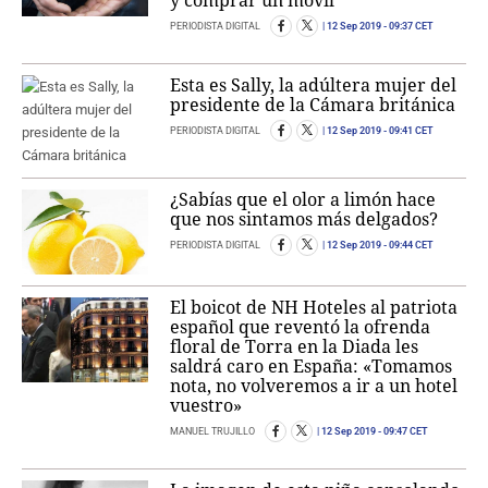
y comprar un móvil
PERIODISTA DIGITAL
12 Sep 2019
- 09:37 CET
Esta es Sally, la adúltera mujer del
presidente de la Cámara británica
PERIODISTA DIGITAL
12 Sep 2019
- 09:41 CET
¿Sabías que el olor a limón hace
que nos sintamos más delgados?
PERIODISTA DIGITAL
12 Sep 2019
- 09:44 CET
El boicot de NH Hoteles al patriota
español que reventó la ofrenda
floral de Torra en la Diada les
saldrá caro en España: «Tomamos
nota, no volveremos a ir a un hotel
vuestro»
MANUEL TRUJILLO
12 Sep 2019
- 09:47 CET