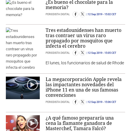
¿Es bueno el chocolate para la
memoria?
PERIODISTA DIGITAL
12 Sep 2019
- 15:02 CET
Tres estadounidenses han muerto
tras contraer un virus raro
propagado por mosquitos que
infecta el cerebro
PERIODISTA DIGITAL
12 Sep 2019
- 15:05 CET
El lunes, los funcionarios de salud de Rhode
La megacorporación Apple revela
las impactantes novedades del
iPhone 11 en una de sus famosas
convenciones
PERIODISTA DIGITAL
12 Sep 2019
- 15:06 CET
¿A qué famoso prepararía una
cena la flamante ganadora de
Masterchef, Tamara Falcó?