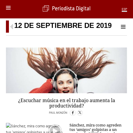
ESP
12 DE SEPTIEMBRE DE 2019
MENÚ
SECCIONES
POLÍTICA
MUNDO
PERIODISMO
ECONOMÍA
DEPORTES
CIENCIA
TECNOLOGÍA
CULTURA
¿Escuchar música en el trabajo aumenta la
productividad?
TELEVISIÓN
GENTE
PAUL MONZÓN
MAGAZINE
Sánchez, mira como agreden
tus ‘amigos’ golpistas a un
OTRAS WEBS