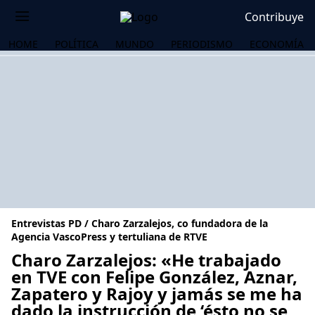
Contribuye
HOME
POLÍTICA
MUNDO
PERIODISMO
ECONOMÍA
Entrevistas PD / Charo Zarzalejos, co fundadora de la
Agencia VascoPress y tertuliana de RTVE
Charo Zarzalejos: «He trabajado
en TVE con Felipe González, Aznar,
OS
Zapatero y Rajoy y jamás se me ha
dado la instrucción de ‘ésto no se