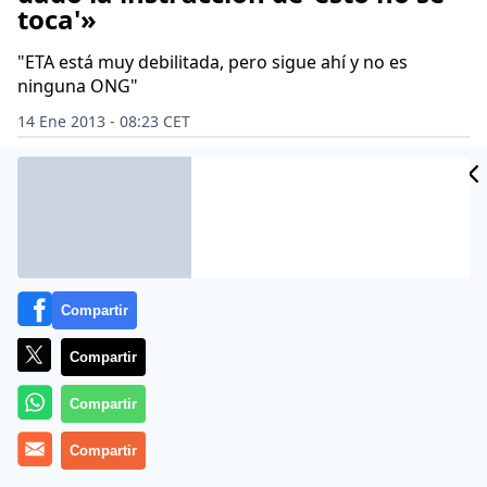
toca'»
"ETA está muy debilitada, pero sigue ahí y no es
ninguna ONG"
14 Ene 2013 - 08:23 CET
Archivado en:
ANTONIO GARCÍA FERRERAS
FELIPE GONZÁLEZ
IÑAK
Compartir
Compartir
Compartir
Compartir